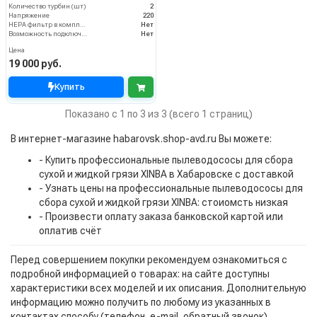
Количество турбин (шт)
2
Напряжение
220
HEPA фильтр в комплекте
Нет
Возможность подключения электрощетки
Нет
Цена
19 000 руб.
Купить
Показано с 1 по 3 из 3 (всего 1 страниц)
В интернет-магазине habarovsk.shop-avd.ru Вы можете:
- Купить профессиональные пылеводососы для сбора
сухой и жидкой грязи XINBA в Хабаровске с доставкой
- Узнать цены на профессиональные пылеводососы для
сбора сухой и жидкой грязи XINBA: стоиомсть низкая
- Произвести оплату заказа банковской картой или
оплатив счёт
Перед совершением покупки рекомендуем ознакомиться с
подробной информацией о товарах: на сайте доступны
характеристики всех моделей и их описания. Дополнительную
информацию можно получить по любому из указанных в
контактах способу (телефон, e-mail, обратный звонок).