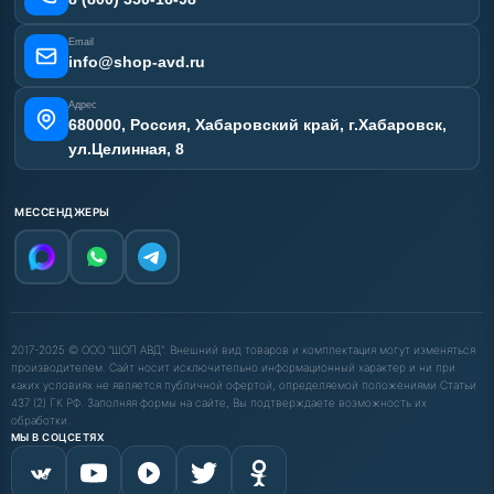
Email
info@shop-avd.ru
Адрес
680000, Россия, Хабаровский край, г.Хабаровск,
ул.Целинная, 8
МЕССЕНДЖЕРЫ
2017-2025 © ООО "ШОП АВД". Внешний вид товаров и комплектация могут изменяться
производителем. Сайт носит исключительно информационный характер и ни при
каких условиях не является публичной офертой, определяемой положениями Статьи
437 (2) ГК РФ. Заполняя формы на сайте, Вы подтверждаете возможность их
обработки.
МЫ В СОЦСЕТЯХ