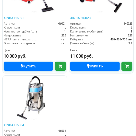
XINBA H6021
XINBA H6023
Артикул
H6021
Артикул
H6023
Класс пыли
L
Класс пыли
L
Количество турбин (шт)
1
Количество турбин (шт)
1
Напряжение
220
Напряжение
220
HEPA фильтр в комплекте
Нет
Габариты
430х430х750 мм
Возможность подключения электрощетки
Нет
Длина кабеля (м)
7.2
Цена
Цена
10 000 руб.
11 000 руб.
Купить
Купить
XINBA H6004
Артикул
H6004
Класс пыли
L