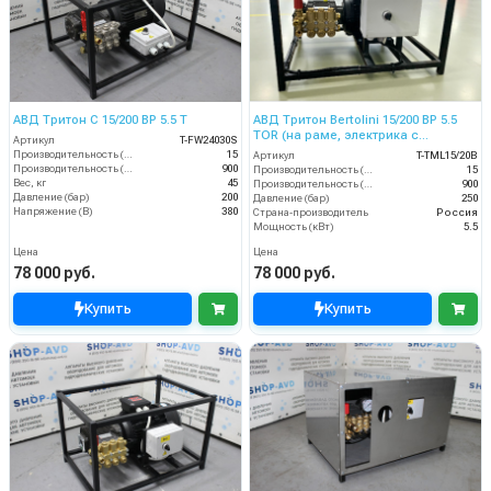
АВД Тритон C 15/200 BP 5.5 T
АВД Тритон Bertolini 15/200 BP 5.5
TOR (на раме, электрика с
Артикул
T-FW24030S
теплозащитой)
Производительность (л/мин)
15
Артикул
T-TML15/20B
Производительность (л/ч)
900
Производительность (л/мин)
15
Вес, кг
45
Производительность (л/ч)
900
Давление (бар)
200
Давление (бар)
250
Напряжение (В)
380
Страна-производитель
Россия
Мощность (кВт)
5.5
Цена
Цена
78 000 руб.
78 000 руб.
Купить
Купить