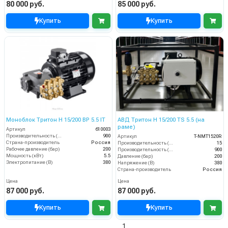
80 000 руб.
85 000 руб.
Купить
Купить
Моноблок Тритон H 15/200 BP 5.5 IT
АВД Тритон Н 15/200 TS 5.5 (на
раме)
Артикул
610003
Производительность (л/ч)
900
Артикул
T-NMT1520R
Страна-производитель
Россия
Производительность (л/мин)
15
Рабочее давление (бар)
200
Производительность (л/ч)
900
Мощность (кВт)
5.5
Давление (бар)
200
Электропитание (В)
380
Напряжение (В)
380
Страна-производитель
Россия
Цена
Цена
87 000 руб.
87 000 руб.
Купить
Купить
1