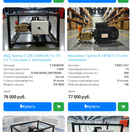
АВД Тритон C ZW 15/200 (85 °C) TS
Моноблок Тритон B 10/160 T 3.0 ( без
5.5 T ( на раме с электрикой
электрики)
теплозащитой)
Артикул
T-ZW4030S
Артикул
T-WBL1016
Артикул двигателя
14441
Производительность (л/мин)
10
Артикул насоса
31006-00060 (6307050000)
Производительность (л/ч)
600
Страна-производитель двигателя
Китай
Напряжение (В)
220
Страна-производитель насоса
Италия
Страна-производитель
Россия
Модель насоса
ZW 4030
Рабочее давление (бар)
160
Цена
Цена
76 000 руб.
77 000 руб.
Купить
Купить