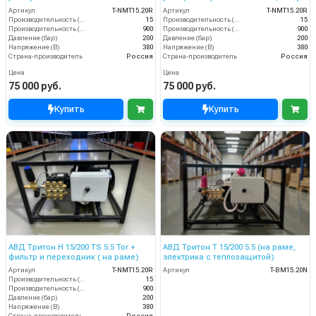
Артикул
T-NMT15.20R
Артикул
T-NMT15.20R
Производительность (л/мин)
15
Производительность (л/мин)
15
Производительность (л/ч)
900
Производительность (л/ч)
900
Давление (бар)
200
Давление (бар)
200
Напряжение (В)
380
Напряжение (В)
380
Страна-производитель
Россия
Страна-производитель
Россия
Цена
Цена
75 000 руб.
75 000 руб.
Купить
Купить
АВД Тритон H 15/200 TS 5.5 Tor +
АВД Тритон Т 15/200 5.5 (на раме,
фильтр и переходник ( на раме)
электрика с теплозащитой)
Артикул
T-NMT15.20R
Артикул
T-BM15.20N
Производительность (л/мин)
15
Производительность (л/ч)
900
Давление (бар)
200
Напряжение (В)
380
Страна-производитель
Россия