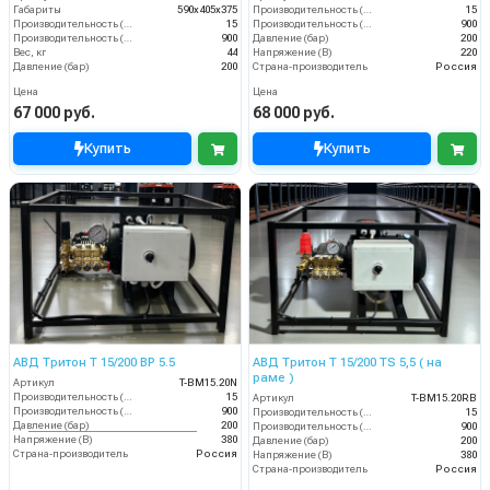
Габариты
590х405х375
Производительность (л/мин)
15
Производительность (л/мин)
15
Производительность (л/ч)
900
Производительность (л/ч)
900
Давление (бар)
200
Вес, кг
44
Напряжение (В)
220
Давление (бар)
200
Страна-производитель
Россия
Цена
Цена
67 000 руб.
68 000 руб.
Купить
Купить
АВД Тритон Т 15/200 ВР 5.5
АВД Тритон Т 15/200 TS 5,5 ( на
раме )
Артикул
T-BM15.20N
Производительность (л/мин)
15
Артикул
T-BM15.20RB
Производительность (л/ч)
900
Производительность (л/мин)
15
Давление (бар)
200
Производительность (л/ч)
900
Напряжение (В)
380
Давление (бар)
200
Страна-производитель
Россия
Напряжение (В)
380
Страна-производитель
Россия