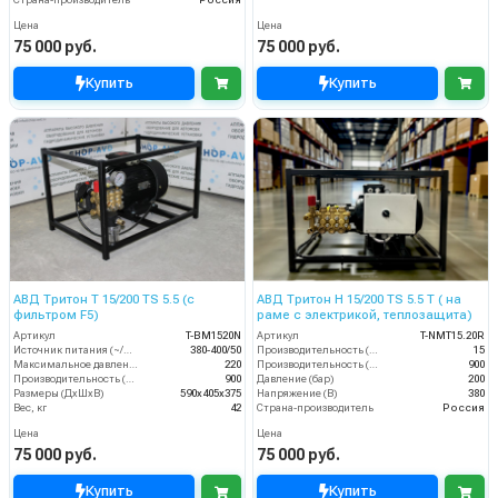
Цена
Цена
75 000 руб.
75 000 руб.
Купить
Купить
АВД Тритон T 15/200 TS 5.5 (с
АВД Тритон H 15/200 TS 5.5 T ( на
фильтром F5)
раме с электрикой, теплозащита)
Артикул
T-BM1520N
Артикул
T-NMT15.20R
Источник питания (~/В/Гц)
380-400/50
Производительность (л/мин)
15
Максимальное давление (бар)
220
Производительность (л/ч)
900
Производительность (л/мин)
900
Давление (бар)
200
Размеры (ДхШхВ)
590х405х375
Напряжение (В)
380
Вес, кг
42
Страна-производитель
Россия
Цена
Цена
75 000 руб.
75 000 руб.
Купить
Купить