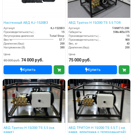
Настенный АВД KJ-1520B3
АВД Тритон H 15/200 TS 5.5 TOR
Артикул
KJ-1520B3
Артикул
T-NMT15.20R
Производительность (л/мин)
15
Габариты
590х405х375
Регулировка давления
Total Stop
Производительность (л/мин)
15
Вес, кг
57.7
Производительность (л/ч)
900
Давление (бар)
200
Вес, кг
43
Напряжение (В)
380
Давление (бар)
200
Цена
Цена
74 000 руб.
75 000 руб.
80 000 руб.
Купить
Купить
АВД Тритон Н 15/200 TS 5.5 (на
АВД ТРИТОН H 15/200 TS 5.5 T ( на
раме)
раме, электрика с теплозащитой)