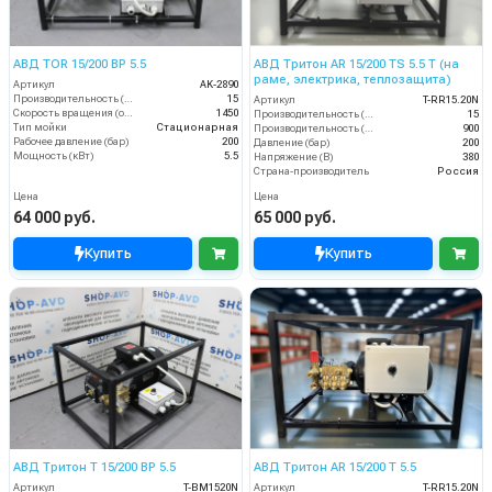
АВД TOR 15/200 BP 5.5
АВД Тритон AR 15/200 TS 5.5 T (на
раме, электрика, теплозащита)
Артикул
AK-2890
Производительность (л/мин)
15
Артикул
T-RR15.20N
Скорость вращения (об/мин)
1450
Производительность (л/мин)
15
Тип мойки
Стационарная
Производительность (л/ч)
900
Рабочее давление (бар)
200
Давление (бар)
200
Мощность (кВт)
5.5
Напряжение (В)
380
Страна-производитель
Россия
Цена
Цена
64 000 руб.
65 000 руб.
Купить
Купить
АВД Тритон T 15/200 BP 5.5
АВД Тритон AR 15/200 T 5.5
Артикул
T-BM1520N
Артикул
T-RR15.20N