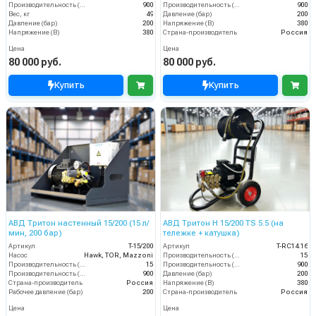
Производительность (л/ч)
900
Производительность (л/ч)
900
Вес, кг
49
Давление (бар)
200
Давление (бар)
200
Напряжение (В)
380
Напряжение (В)
380
Страна-производитель
Россия
Цена
Цена
80 000 руб.
80 000 руб.
Купить
Купить
АВД Тритон настенный 15/200 (15 л/
АВД Тритон Н 15/200 TS 5.5 (на
мин, 200 бар)
тележке + катушка)
Артикул
T-15/200
Артикул
T-RC14.16
Насос
Hawk, TOR, Mazzoni
Производительность (л/мин)
15
Производительность (л/мин)
15
Производительность (л/ч)
900
Производительность (л/ч)
900
Давление (бар)
200
Страна-производитель
Россия
Напряжение (В)
380
Рабочее давление (бар)
200
Страна-производитель
Россия
Цена
Цена