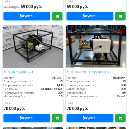
Цена
Цена
69 000 руб.
69 000 руб.
76 000 руб.
Купить
Купить
АВД AR 15/200 BP 4
АВД ТРИТОН T 15/200 TS 5.5
Артикул
AK-2891
Артикул
T-BM1520N
Производительность (л/мин)
15
Производительность (л/мин)
15
Скорость вращения (об/мин)
1450
Производительность (л/ч)
900
Тип мойки
Стационарная
Давление (бар)
200
Рабочее давление (бар)
200
Напряжение (В)
380
Мощность (кВт)
5.5
Страна-производитель
Китай
Цена
Цена
70 000 руб.
70 000 руб.
Купить
Купить