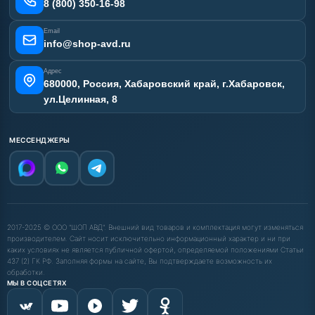
Карта сайта
8 (800) 350-16-98
Email
info@shop-avd.ru
Адрес
680000, Россия, Хабаровский край, г.Хабаровск,
ул.Целинная, 8
МЕССЕНДЖЕРЫ
2017-2025 © ООО "ШОП АВД". Внешний вид товаров и комплектация могут изменяться
производителем. Сайт носит исключительно информационный характер и ни при
каких условиях не является публичной офертой, определяемой положениями Статьи
437 (2) ГК РФ. Заполняя формы на сайте, Вы подтверждаете возможность их
обработки.
МЫ В СОЦСЕТЯХ