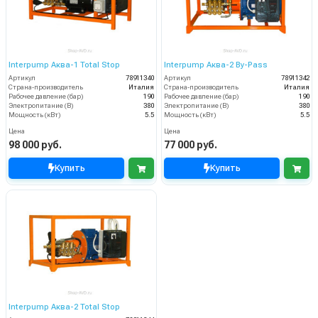
Interpump Аква-1 Total Stop
Interpump Аква-2 By-Pass
Артикул
78911340
Артикул
78911342
Страна-производитель
Италия
Страна-производитель
Италия
Рабочее давление (бар)
190
Рабочее давление (бар)
190
Электропитание (В)
380
Электропитание (В)
380
Мощность (кВт)
5.5
Мощность (кВт)
5.5
Цена
Цена
98 000 руб.
77 000 руб.
Купить
Купить
Interpump Аква-2 Total Stop