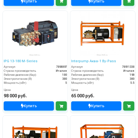
Купить
Купить
IPG 13-180 M-Series
Interpump Аква-1 By-Pass
Артикул
7898897
Артикул
78911338
Страна-производитель
Италия
Страна-производитель
Италия
Рабочее давление (бар)
180
Рабочее давление (бар)
190
Электропитание (В)
380
Электропитание (В)
380
Мощность (кВт)
5
Мощность (кВт)
5.5
Цена
Цена
98 000 руб.
65 000 руб.
Купить
Купить