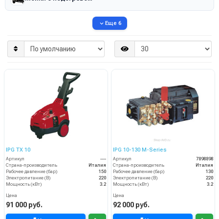
Еще 6
IPG TX 10
IPG 10-130 M-Series
Артикул
----
Артикул
7898898
Страна-производитель
Италия
Страна-производитель
Италия
Рабочее давление (бар)
150
Рабочее давление (бар)
130
Электропитание (В)
220
Электропитание (В)
220
Мощность (кВт)
3.2
Мощность (кВт)
3.2
Цена
Цена
91 000 руб.
92 000 руб.