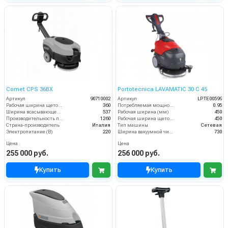
Comet CPS 36BX
Portotecnica LAVAMATIC 30 С 45
Артикул
90710002
Артикул
LPTE00599
Рабочая ширина щеток (мм)
360
Потребляемая мощность (кВт)
0.95
Ширина всасывающей балки (мм)
537
Рабочая ширина (мм)
450
Производительность по площади (м2/ч)
1260
Рабочая ширина щеток (мм)
450
Страна-производитель
Италия
Тип машины
Сетевая
Электропитание (В)
220
Ширина вакуумной чистки (мм)
730
Цена
Цена
255 000 руб.
256 000 руб.
Купить
Купить