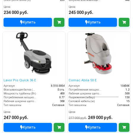
Цена
Цена
234 000 руб.
245 000 руб.
Купить
Купить
Lavor Pro Quick 36 E
Comac Abila 50 E
Артикул
8.518.0004
Артикул
104566
Всасывающая балка (шт)
Есть
Потребляемая мощность (кВт)
1.2
Мощность турбины (Вт)
400
Рабочая ширина щеток (мм)
500
Потребляемая мощность (кВт)
0.77
Разряжение (мБар)
150
Рабочая ширина щеток (мм)
360
Силовой кабель (м)
15
Тип машины
Сетевая
Тип машины
Сетевая
Цена
Цена
247 000 руб.
249 000 руб.
277 000 руб.
Купить
Купить