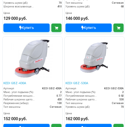
Уровень шума (дБ)
70
Тип машины
Сетевая
Ширина всасывающей балки (мм)
410
Уровень шума (дБ)
68
Цена
Цена
129 000 руб.
146 000 руб.
Купить
Купить
KEDI GBZ-430A
KEDI GBZ-530A
Артикул
KEDI GBZ-430A
Артикул
KEDI GBZ-530A
Макс. угол подъема (%)
2
Макс. угол подъема (%)
2
Потребляемая мощность (кВт)
0.77
Потребляемая мощность (кВт)
0.92
Рабочая ширина щеток (мм)
430
Рабочая ширина щеток (мм)
530
Разряжение (мБар)
100
Тип машины
Сетевая
Тип машины
Сетевая
Уровень шума (дБ)
70
Цена
Цена
152 000 руб.
162 000 руб.