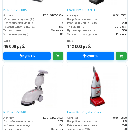
KEDI GBZ-380A
Lavor Pro SPRINTER
Артикул
KEDI GBZ-380A
Артикул
8.501.0501
Макс. угол подъема (%)
1
Потребляемая мощность (кВт)
1
Потребляемая мощность (кВт)
1.5
Рабочая ширина щеток (мм)
290
Рабочая ширина щеток (мм)
380
Тип машины
Сетевая
Тип машины
Сетевая
Производительность по площади (м2/ч)
500
Уровень шума (дБ)
80
Страна-производитель
Италия
Цена
Цена
49 000 руб.
112 000 руб.
Купить
Купить
KEDI GBZ-350A
Lavor Pro Crystal Clean
Артикул
KEDI GBZ-350A
Артикул
8.501.0508
Потребляемая мощность (кВт)
0.77
Потребляемая мощность (кВт)
1.5
Рабочая ширина щеток (мм)
350
Рабочая ширина щеток (мм)
290
Тип машины
Сетевая
Температура (°C)
90