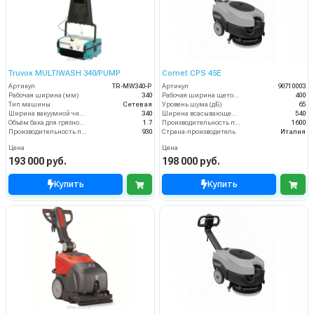
Truvox MULTIWASH 340/PUMP
Comet CPS 45E
Артикул
TR-MW340-P
Артикул
90710003
Рабочая ширина (мм)
340
Рабочая ширина щеток (мм)
400
Тип машины
Сетевая
Уровень шума (дБ)
65
Ширина вакуумной чистки (мм)
340
Ширина всасывающей балки (мм)
540
Объём бака для грязной воды (пыли) (л)
1.7
Производительность по площади (м2/ч)
1600
Производительность по площади (м2/ч)
930
Страна-производитель
Италия
Цена
Цена
193 000 руб.
198 000 руб.
Купить
Купить