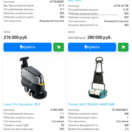
BATTERY
Артикул
LPTB06929
Вес без аккумуляторов (кг)
37.5
Артикул
LPTB 01796
Потребляемая мощность (кВт)
0.7
Потребляемая мощность (кВт)
0.55
Рабочая ширина (мм)
350
Рабочая ширина (мм)
350
Рабочая ширина щеток (мм)
350
Рабочая ширина щеток (мм)
350
Тип машины
Аккумуляторная
Тип машины
Аккумуляторная
Ширина вакуумной чистки (мм)
450
Цена
Цена
276 000 руб.
280 000 руб.
303 000 руб.
Купить
Купить
Lavor Pro Dynamic 45 E
Truvox MULTIWASH 440/PUMP
Артикул
8.580.0001
Артикул
TR-MW440-P
Потребляемая мощность (кВт)
1.1
Рабочая ширина (мм)
440
Рабочая ширина щеток (мм)
450
Расход моющего раствора (л/мин)
1
Тип машины
Сетевая
Тип машины
Сетевая
Уровень шума (дБ)
69
Ширина вакуумной чистки (мм)
440
Ширина всасывающей балки (мм)
550
Давление разбрызгивания моющего раствора (бар)
3.5