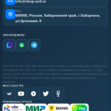
info@shop-avd.ru
Адрес
680000, Россия, Хабаровский край, г.Хабаровск,
ул.Целинная, 8
МЕССЕНДЖЕРЫ
2017-2025 © ООО "ШОП АВД". Внешний вид товаров и комплектация могут изменяться
производителем. Сайт носит исключительно информационный характер и ни при
каких условиях не является публичной офертой, определяемой положениями Статьи
437 (2) ГК РФ. Заполняя формы на сайте, Вы подтверждаете возможность их
обработки.
МЫ В СОЦСЕТЯХ
ПРИНИМАЕМ К ОПЛАТЕ