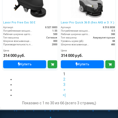
Lavor Pro Free Evo 50 E
Lavor Pro Quick 36 B (без АКБ и З. У.)
Артикул
8.527.0003
Артикул
8.518.0038
Потребляемая мощность (кВт)
1.55
Потребляемая мощность (кВт)
0.5
Рабочая ширина щеток (мм)
500
Рабочая ширина щеток (мм)
360
Тип машины
Сетевая
Тип машины
Аккумуляторная
Ширина всасывающей балки (мм)
800
Уровень шума (дБ)
68
Производительность по площади (м2/ч)
2000
Ширина всасывающей балки (мм)
460
Цена
Цена
314 000 руб.
314 000 руб.
Купить
Купить
1
2
3
>
>|
Показано с 1 по 30 из 66 (всего 3 страниц)