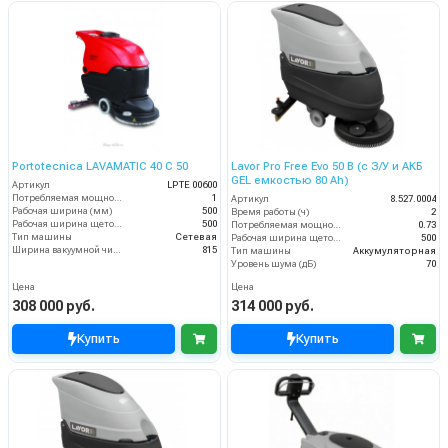
Portotecnica LAVAMATIC 40 C 50
Lavor Pro Free Evo 50 B (с З/У и АКБ
GEL емкостью 80 Ah)
Артикул
LPTE 00600
Потребляемая мощность (кВт)
1
Артикул
8.527.0004
Рабочая ширина (мм)
500
Время работы (ч)
2
Рабочая ширина щеток (мм)
500
Потребляемая мощность (кВт)
0.73
Тип машины
Сетевая
Рабочая ширина щеток (мм)
500
Ширина вакуумной чистки (мм)
815
Тип машины
Аккумуляторная
Уровень шума (дБ)
70
Цена
Цена
308 000 руб.
314 000 руб.
Купить
Купить