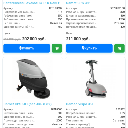
Portotecnica LAVAMATIC 15 R CABLE
Comet CPS 36E
Артикул
LPTE 00639
Артикул
9071000100
Потребляемая мощность (кВт)
1.7
Рабочая ширина щеток (мм)
370
Рабочая ширина (мм)
350
Ширина всасывающей балки (мм)
460
Рабочая ширина щеток (мм)
350
Производительность по площади (м2/ч)
1260
Тип машины
Сетевая
Страна-производитель
Италия
Ширина вакуумной чистки (мм)
450
Потребляемая мощность (Вт)
400
Цена
Цена
202 000 руб.
211 000 руб.
219 000 руб.
Купить
Купить
Comet CPS 50B (без АКБ и ЗУ)
Comac Vispa 35 Е
Артикул
90710006
Артикул
103932
Рабочая ширина щеток (мм)
500
Потребляемая мощность (кВт)
0.59
Ширина всасывающей балки (мм)
800
Рабочая ширина щеток (мм)
350
Производительность по площади (м2/ч)
2000
Тип машины
Сетевая
Страна-производитель
Италия
Уровень шума (дБ)
69
Электропитание (В)
220
Ширина всасывающей балки (мм)
440