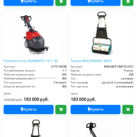
Купить
Купить
Portotecnica LAVAMATIC 15 C 35
Truvox MULTIWASH 240 P
Артикул
LPTE 00598
Артикул
MW240/PUMP/EURO
Потребляемая мощность (кВт)
1.7
Бренд
Truvox
Рабочая ширина (мм)
350
Рабочая ширина (мм)
250
Рабочая ширина щеток (мм)
450
Тип
сетевая
Тип машины
Сетевая
Тип привода
ручной (толкаемый)
Ширина вакуумной чистки (мм)
450
Тип щетины
роликовая
Цена
Цена
183 000 руб.
183 000 руб.
198 000 руб.
Купить
Купить