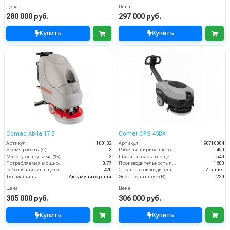
Цена
Цена
280 000 руб.
297 000 руб.
Купить
Купить
Comac Abila 17 B
Comet CPS 45BX
Артикул
100132
Артикул
90710004
Время работы (ч)
2
Рабочая ширина щеток (мм)
450
Макс. угол подъема (%)
2
Ширина всасывающей балки (мм)
540
Потребляемая мощность (кВт)
0.77
Производительность по площади (м2/ч)
1600
Рабочая ширина щеток (мм)
420
Страна-производитель
Италия
Тип машины
Аккумуляторная
Электропитание (В)
220
Цена
Цена
305 000 руб.
306 000 руб.
Купить
Купить