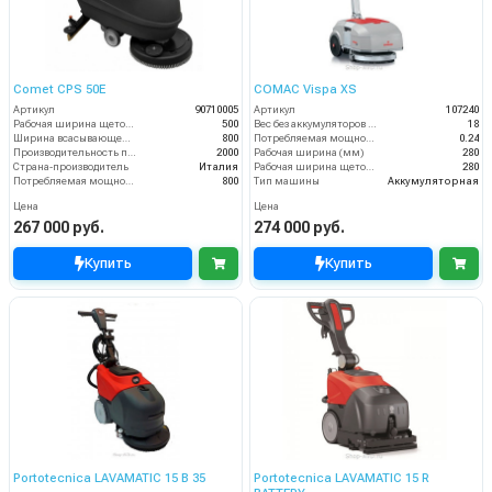
Comet CPS 50E
COMAC Vispa XS
Артикул
90710005
Артикул
107240
Рабочая ширина щеток (мм)
500
Вес без аккумуляторов (кг)
18
Ширина всасывающей балки (мм)
800
Потребляемая мощность (кВт)
0.24
Производительность по площади (м2/ч)
2000
Рабочая ширина (мм)
280
Страна-производитель
Италия
Рабочая ширина щеток (мм)
280
Потребляемая мощность (Вт)
800
Тип машины
Аккумуляторная
Цена
Цена
267 000 руб.
274 000 руб.
Купить
Купить
Portotecnica LAVAMATIC 15 B 35
Portotecnica LAVAMATIC 15 R