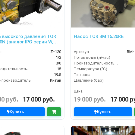
 высокого давления TOR
Насос TOR BM 15.20RB
0N (аналог IPG серии W,
л
Z-120
Артикул
BM-
1/2
Поток воды (л/час)
3/8
Производительность (л/мин)
Производительность (л/мин)
15
Температура (°C)
19.5
Тип вала
-производитель
Китай
Давление (бар)
Цена
00 руб.
17 000 руб.
19 000 руб.
17 000 р
Купить
Купить