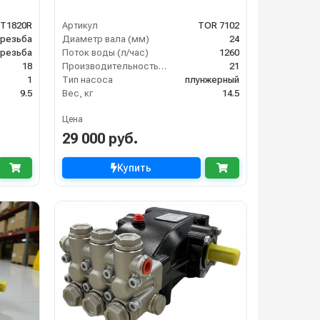
MT1820R
Артикул
TOR 7102
 резьба
Диаметр вала (мм)
24
 резьба
Поток воды (л/час)
1260
18
Производительность (л/мин)
21
1
Тип насоса
плунжерный
9.5
Вес, кг
14.5
Цена
29 000 руб.
Купить