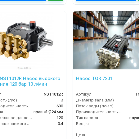
NST1012R Насос высокого
Насос TOR 7201
ния 120 бар 10 л/мин
л
NST1012R
Артикул
T
ть (л/с)
3
Диаметр вала (мм)
Производительность (л/ч)
600
Поток воды (л/час)
ла
правый Ø24 мм
Производительность (л/мин)
Максимальное давление воды (бар)
120
Тип насоса
плун
Объём заливаемого масла (л)
0.4
Вес, кг
Цена