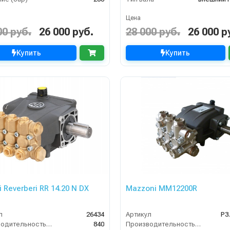
Цена
00 руб.
26 000 руб.
28 000 руб.
26 000 р
Купить
Купить
 Reverberi RR 14.20 N DX
Mazzoni MM12200R
л
26434
Артикул
P3
Производительность (л/ч)
840
Производительность (л/ч)