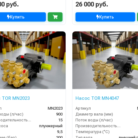
00 руб.
26 000 руб.
Купить
Купить
 TOR MN2023
Насос TOR MN4047
л
MN2023
Артикул
воды (л/час)
900
Диаметр вала (мм)
Производительность (л/мин)
15
Поток воды (л/час)
соса
плунжерный
Производительность (л/мин)
9,5
Температура (°C)
ие (бар)
200
Тип вала
внешний 