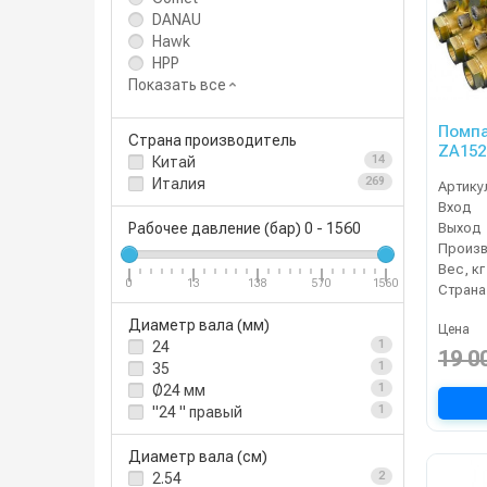
DANAU
Hawk
HPP
Показать все
Помпа
Страна производитель
ZA152
Китай
14
WS)
Италия
269
Артику
Вход
Выход
Рабочее давление (бар)
0
-
1560
Вес, кг
0
13
138
570
1560
Страна
Диаметр вала (мм)
Цена
24
1
19 0
35
1
Ø24 мм
1
"24 " правый
1
Диаметр вала (см)
2.54
2