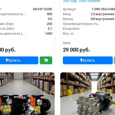
200 бар 1450 об/мин
л
MOHP1520R
Артикул
1.099-054.0 N
Производительность (л/ч)
900
Вход
1/2 внутренняя
9.5
Выход
3/8 внутренняя
ие (бар)
200
Производительность (л/мин)
ть (кВт)
5.7
В коробке
Обороты двигателя (об/мин)
1450
Вес, кг
Цена
00 руб.
29 000 руб.
Купить
Купить