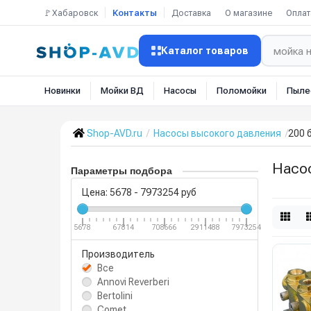
🚩Хабаровск
Контакты
Доставка
О магазине
Оплат
Каталог товаров
Новинки
Мойки ВД
Насосы
Поломойки
Пыле
Shop-AVD.ru
Насосы высокого давления
200 
Насо
Параметры подбора
Цена:
5678
-
7973254
руб
5678
67814
708666
2911488
7973254
Производитель
Все
Annovi Reverberi
Bertolini
Comet