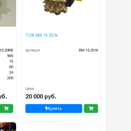
TOR BM 15.20 N
15.20RB
Артикул
BM 15.20 N
900
15
60
24
200
Цена
уб.
20 000 руб.
Купить