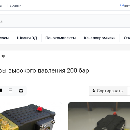
а
Гарантия
пн–
сосы
Шланги ВД
Пенокомплекты
Каналопромывки
Оч
бар
сы высокого давления 200 бар
Сортировать: