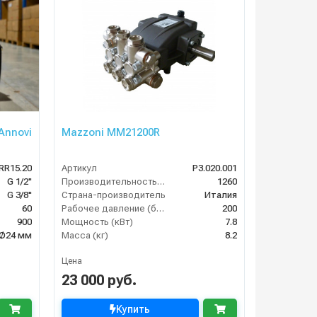
Annovi
Mazzoni MM21200R
RR15.20
Артикул
P3.020.001
G 1/2"
Производительность (л/ч)
1260
G 3/8"
Страна-производитель
Италия
60
Рабочее давление (бар)
200
900
Мощность (кВт)
7.8
 Ø24 мм
Масса (кг)
8.2
Цена
23 000 руб.
Купить