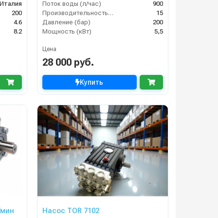
Италия
Поток воды (л/час)
900
200
Производительность (л/мин)
15
4.6
Давление (бар)
200
8.2
Мощность (кВт)
5,5
Цена
28 000 руб.
Купить
Насос TOR 7102