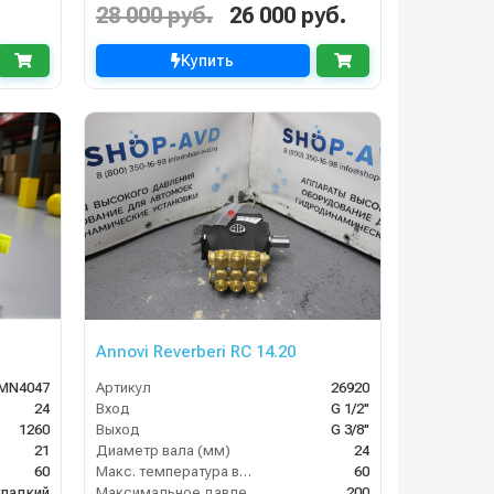
28 000 руб.
26 000 руб.
Купить
Annovi Reverberi RС 14.20
MN4047
Артикул
26920
24
Вход
G 1/2"
1260
Выход
G 3/8"
21
Диаметр вала (мм)
24
60
Макс. температура воды (°C)
60
гладкий
Максимальное давление (бар)
200