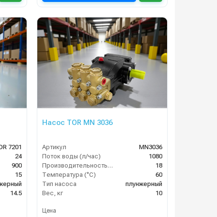
Насос TOR MN 3036
OR 7201
Артикул
MN3036
24
Поток воды (л/час)
1080
900
Производительность (л/мин)
18
15
Температура (°C)
60
жерный
Тип насоса
плунжерный
14.5
Вес, кг
10
Цена