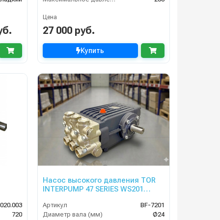
Цена
уб.
27 000 руб.
Купить
Насос высокого давления TOR
INTERPUMP 47 SERIES WS201
(межосевое расстояние 87мм)
.020.003
Артикул
BF-7201
720
Диаметр вала (мм)
Ø24