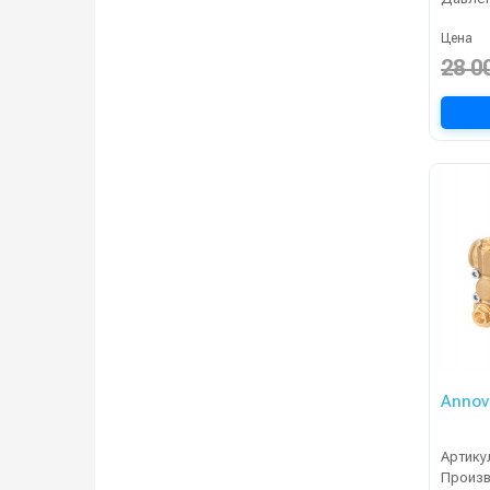
Цена
28 0
Annovi
Артику