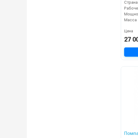
Страна
Мощнос
Масса 
Цена
27 0
Помпа