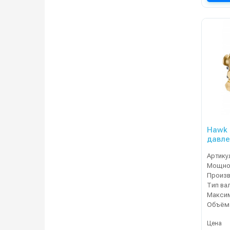
Hawk 
давле
Артику
Мощнос
Тип ва
Цена