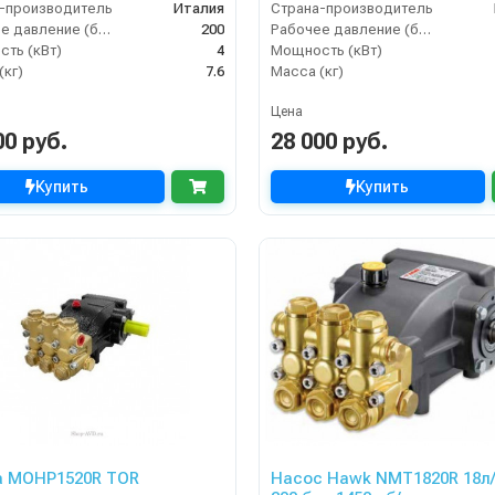
-производитель
Италия
Страна-производитель
Рабочее давление (бар)
200
Рабочее давление (бар)
ть (кВт)
4
Мощность (кВт)
(кг)
7.6
Масса (кг)
Цена
00 руб.
28 000 руб.
Купить
Купить
 MOHP1520R TOR
Насос Hawk NMT1820R 18л/мин