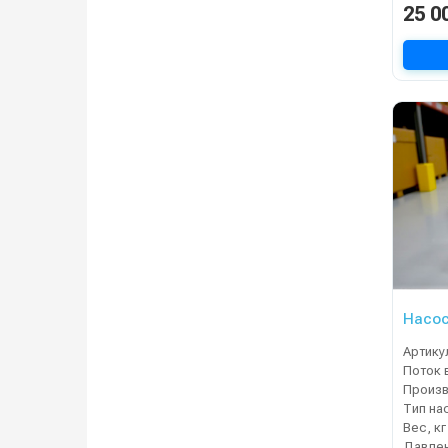
25 0
Насос
Артику
Поток 
Тип на
Вес, кг
Давлен