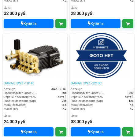
Масса (кг)
7.2
Масса (кг)
7.2
Цена
Цена
32 000 руб.
28 000 руб.
Купить
Купить
DANAU 3WZ-1814B
DANAU 3WZ-2218C
Артикул
3WZ-1814В
Артикул
----
Производительность (л/ч)
906
Производительность (л/ч)
1800
Страна-производитель
Китай
Страна-производитель
Китай
Рабочее давление (бар)
206
Рабочее давление (бар)
124
Мощность (кВт)
5.5
Мощность (кВт)
7.5
Масса (кг)
7.2
Масса (кг)
7.2
Цена
Цена
24 000 руб.
38 000 руб.
Купить
Купить