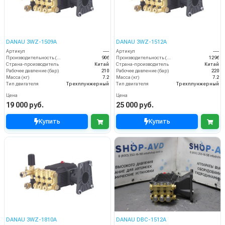
DANAU 3WZ-1509A
DANAU 3WZ-1512A
Артикул
----
Артикул
----
Производительность (л/ч)
906
Производительность (л/ч)
1296
Страна-производитель
Китай
Страна-производитель
Китай
Рабочее давление (бар)
210
Рабочее давление (бар)
220
Масса (кг)
7.2
Масса (кг)
7.2
Тип двигателя
Трехплунжерный
Тип двигателя
Трехплунжерный
Цена
Цена
19 000 руб.
25 000 руб.
Купить
Купить
DANAU 3WZ-1810A
DANAU DBC-1512A