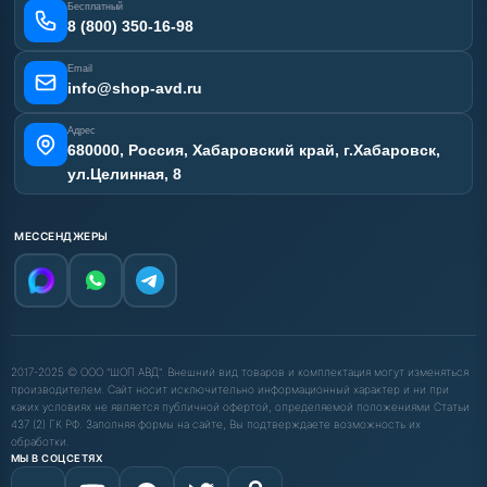
Бесплатный
Карта сайта
8 (800) 350-16-98
Email
info@shop-avd.ru
Адрес
680000, Россия, Хабаровский край, г.Хабаровск,
ул.Целинная, 8
МЕССЕНДЖЕРЫ
2017-2025 © ООО "ШОП АВД". Внешний вид товаров и комплектация могут изменяться
производителем. Сайт носит исключительно информационный характер и ни при
каких условиях не является публичной офертой, определяемой положениями Статьи
437 (2) ГК РФ. Заполняя формы на сайте, Вы подтверждаете возможность их
обработки.
МЫ В СОЦСЕТЯХ