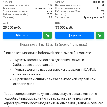
Артикул
----
Артикул
dbc-1512a
Производительность (л/ч)
190
Производительность (л/мин)
21
Тип насоса
Трехплунжерный
Страна-производитель
Китай
Страна-производитель
Китай
Рабочее давление (бар)
220
Рабочее давление (бар)
1560
Масса (кг)
8
Масса (кг)
7.2
Тип двигателя
Трехплунжерный
Цена
Цена
28 000 руб.
33 000 руб.
Купить
Купить
Показано с 1 по 12 из 12 (всего 1 страниц)
В интернет-магазине habarovsk.shop-avd.ru Вы можете:
- Купить насосы высокого давления DANAU в
Хабаровске с доставкой
- Узнать цены на насосы высокого давления DANAU:
стоиомсть низкая
- Произвести оплату заказа банковской картой или
оплатив счёт
Перед совершением покупки рекомендуем ознакомиться с
подробной информацией о товарах: на сайте доступны
характеристики всех моделей и их описания. Дополнительную