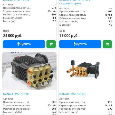
гидромотором
Артикул
----
Производительность (л/ч)
770
Артикул
----
Страна-производитель
Китай
Производительность (л/ч)
906
Рабочее давление (бар)
190
Страна-производитель
Китай
Мощность (кВт)
4.4
Рабочее давление (бар)
206
Масса (кг)
7.2
Мощность (кВт)
7.5
Масса (кг)
7.2
Цена
Цена
24 000 руб.
73 000 руб.
Купить
Купить
DANAU 3WZ-1814C
DANAU 3WZ-1812C
Артикул
----
Артикул
----
Производительность (л/ч)
906
Производительность (л/ч)
810
Страна-производитель
Китай
Страна-производитель
Китай
Рабочее давление (бар)
206
Рабочее давление (бар)
200
Мощность (кВт)
5.5
Мощность (кВт)
5.5