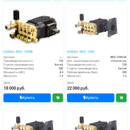
DANAU 3WZ-1509B
DANAU 3WZ-1506
Артикул
----
Артикул
3WZ-1506.5A
Производительность (л/ч)
770
Доп. аксессуары (опция)
Регулятор
Страна-производитель
Китай
Производительность (л/ч)
720
Рабочее давление (бар)
200
Страна-производитель
Китай
Мощность (кВт)
4.4
Рабочее давление (бар)
205
Масса (кг)
7.2
Масса (кг)
7.2
Цена
Цена
18 000 руб.
22 000 руб.
Купить
Купить