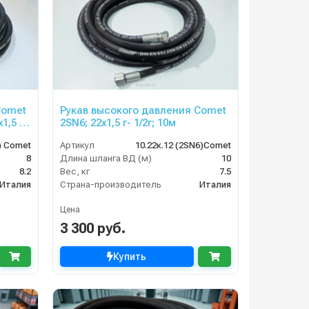
Comet
Рукав высокого давления Comet
1,5 ;
2SN6; 22х1,5 г- 1/2г; 10м
) Comet
Артикул
10.22к.12 (2SN6)Comet
8
Длина шланга ВД (м)
10
8.2
Вес, кг
7.5
Италия
Страна-производитель
Италия
Цена
3 300 руб.
Купить