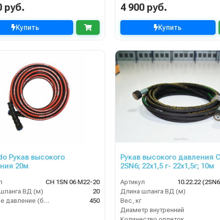
0 руб.
4 900 руб.
Купить
Купить
do Рукав высокого
Рукав высокого давления 
ния 20м
2SN6; 22х1,5 г- 22х1,5г; 10м
л
CH 1SN 06 M22-20
Артикул
10.22.22 (2SN
шланга ВД (м)
20
Длина шланга ВД (м)
Рабочее давление (бар)
450
Вес, кг
Диаметр внутренний
Количество оплеток