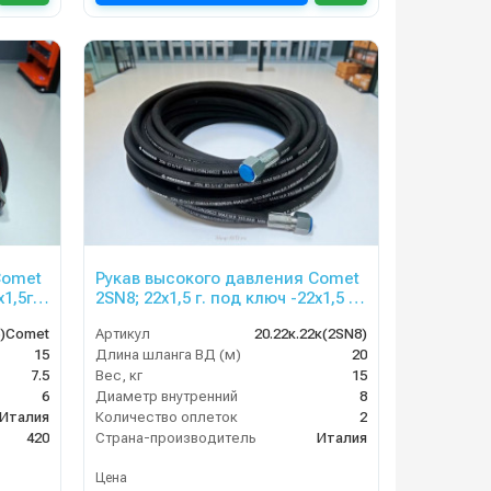
Comet
Рукав высокого давления Comet
х1,5г
2SN8; 22х1,5 г. под ключ -22х1,5 ;
иба
20м
6)Comet
Артикул
20.22к.22к(2SN8)
15
Длина шланга ВД (м)
20
7.5
Вес, кг
15
6
Диаметр внутренний
8
Италия
Количество оплеток
2
420
Страна-производитель
Италия
Цена