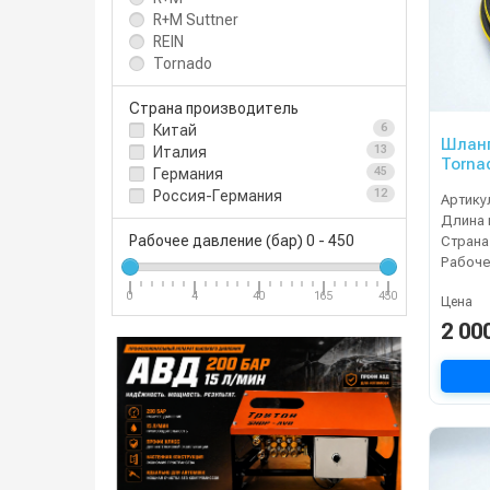
R+M Suttner
REIN
Tornado
Страна производитель
Китай
6
Шланг
Италия
13
Tornad
Германия
45
Россия-Германия
12
Артику
Длина 
Рабочее давление (бар)
0
-
450
Страна
0
4
40
165
450
Цена
2 00