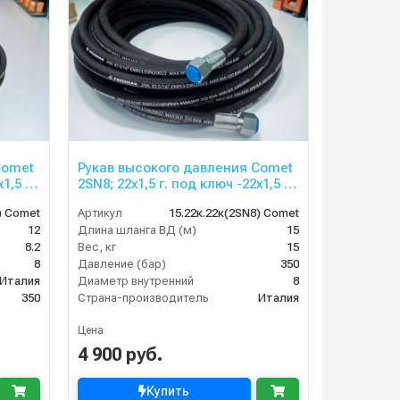
Comet
Рукав высокого давления Comet
1,5 ;
2SN8; 22х1,5 г. под ключ -22х1,5 ;
15м
) Comet
Артикул
15.22к.22к(2SN8) Comet
12
Длина шланга ВД (м)
15
8.2
Вес, кг
15
8
Давление (бар)
350
Италия
Диаметр внутренний
8
350
Страна-производитель
Италия
Цена
4 900 руб.
Купить