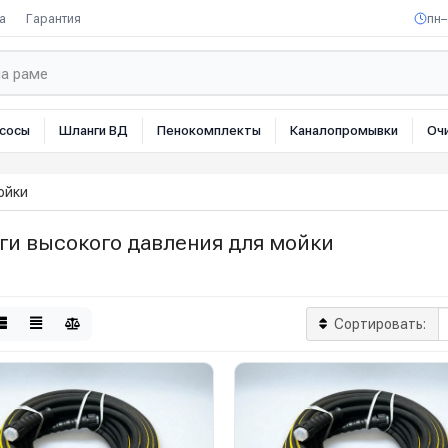
а
Гарантия
пн–
сосы
Шланги ВД
Пенокомплекты
Каналопромывки
Оч
ойки
ги высокого давления для мойки
Сортировать: