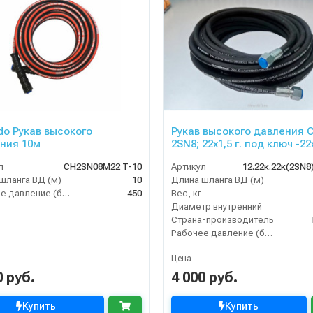
do Рукав высокого
Рукав высокого давления 
ния 10м
2SN8; 22х1,5 г. под ключ -22х
12м
л
CH2SN08M22 T-10
Артикул
12.22к.22к(2SN8
шланга ВД (м)
10
Длина шланга ВД (м)
Рабочее давление (бар)
450
Вес, кг
Диаметр внутренний
Страна-производитель
Рабочее давление (бар)
Цена
0 руб.
4 000 руб.
Купить
Купить