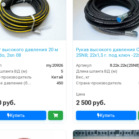
 высокого давления 20 м
Рукав высокого давления 
o, 2sn 08
2SN8; 22х1,5 г. под ключ -22х
8м
л
my.20926
Артикул
8.22к.22к(2SN8
шланга ВД (м)
5
Длина шланга ВД (м)
-производитель
Китай
Вес, кг
Рабочее давление (бар)
450
Страна-производитель
Цена
0 руб.
2 500 руб.
Купить
Купить