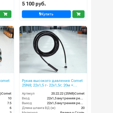
5 100 руб.
Купить
Comet
Рукав высокого давления Comet
2SN8; 22х1,5 г- 22х1,5г; 20м +
защита от изгиба
6)Comet
Артикул
20.22.22 (2SN8)Comet
10
Вход
22х1,5 внутренняя резьба
7.5
Выход
22х1,5 внутренняя резьба
6
Длина шланга ВД (м)
20
2
Материал
Резина + Сталь