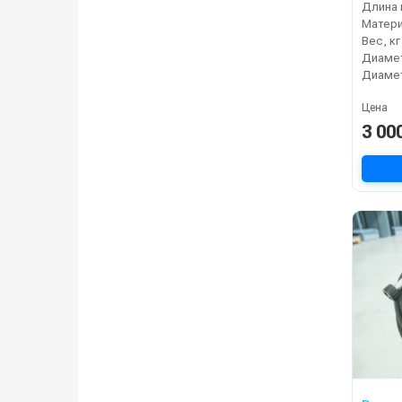
Длина 
Матер
Вес, кг
Диамет
Диамет
Цена
3 00