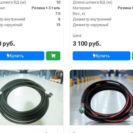
шланга ВД (м)
10
Длина шланга ВД (м)
иал
Резина + Сталь
Материал
Резина 
7.5
Вес, кг
р внутренний
6
Диаметр внутренний
р наружный
15
Диаметр наружный
Цена
0 руб.
3 100 руб.
Купить
Купить