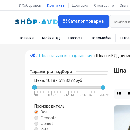
🚩Хабаровск
Контакты
Доставка
О магазине
Оплат
Каталог товаров
Новинки
Мойки ВД
Насосы
Поломойки
Пыле
Шланги высокого давления
Шланги ВД для м
Шлан
Параметры подбора
Цена:
1018
-
6133272
руб
1018
48907
542813
2240535
6133272
Производитель
Все
Ceccato
Comet
R+M