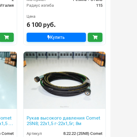
Италия
Радиус изгиба
115
Цена
6 100 руб.
Купить
Comet
Рукав высокого давления Comet
1,5 ;
2SN8; 22х1,5 г-22х1,5г; 8м
) Comet
Артикул
8.22.22 (2SN8) Comet