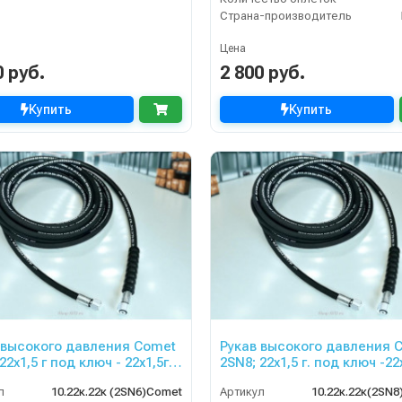
Страна-производитель
Цена
0 руб.
2 800 руб.
Купить
Купить
 высокого давления Comet
Рукав высокого давления 
22х1,5 г под ключ - 22х1,5г
2SN8; 22х1,5 г. под ключ -22х
 10м
10м
л
10.22к.22к (2SN6)Comet
Артикул
10.22к.22к(2SN8