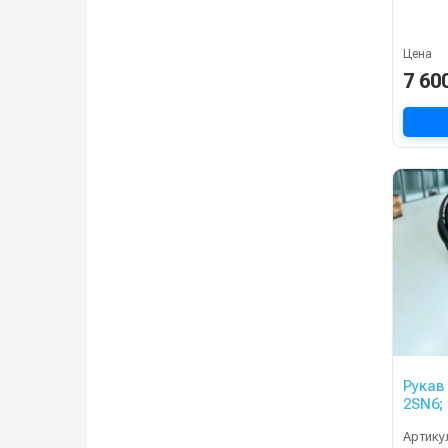
Цена
7 60
Рукав
2SN6; 
ключ;
Артику