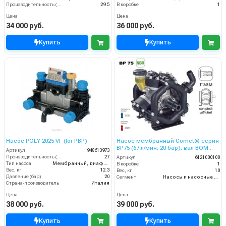
Производительность (л/мин)
29.5
В коробке
1
Цена
Цена
34 000 руб.
36 000 руб.
Купить
Купить
Насос POLY 2025 VF (for PBP)
Насос мембранный Comet® серия
ВP75 (67 л/мин; 20 бар); вал ВОМ
Артикул
948613973
13/8
Производительность (л/мин)
27
Артикул
6121000100
Тип насоса
Мембранный, диафрагменный
В коробке
1
Вес, кг
12.3
Вес, кг
10
Давление (бар)
20
Сегмент
Насосы и насосные станции
Страна-производитель
Италия
Цена
Цена
38 000 руб.
39 000 руб.
Купить
Купить