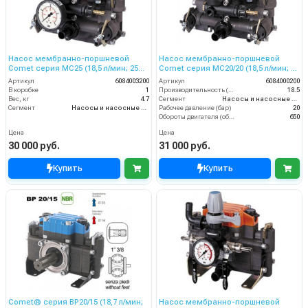
Насос мембранно-поршневой
Насос мембранно-поршневой
Comet серия МС25 (18,5 л/мин; 25
Comet серия МC20/20 (18,5 л/мин; 20
бар)
бар)
Артикул
6084003200
Артикул
6084000200
В коробке
1
Производительность (л/мин)
18.5
Вес, кг
4.7
Сегмент
Насосы и насосные станции
Сегмент
Насосы и насосные станции
Рабочее давление (бар)
20
Обороты двигателя (об/мин)
650
Цена
Цена
30 000 руб.
31 000 руб.
Купить
Купить
Comet® серия ВP20/15 (18,7 л/мин;
Насос мембранно-поршневой