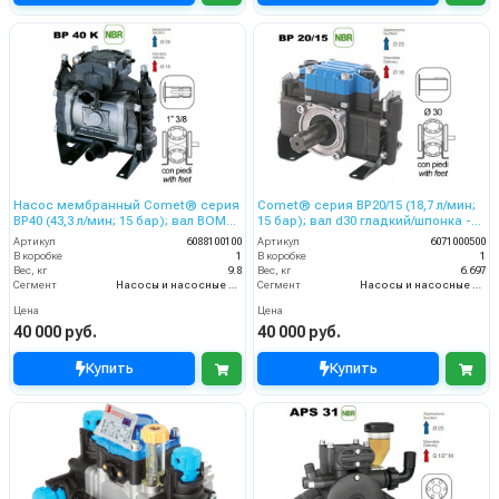
Насос мембранный Comet® серия
Comet® серия ВP20/15 (18,7 л/мин;
ВP40 (43,3 л/мин; 15 бар); вал ВОМ
15 бар); вал d30 гладкий/шпонка -
13/8
ВОМ 13/8
Артикул
6088100100
Артикул
6071000500
В коробке
1
В коробке
1
Вес, кг
9.8
Вес, кг
6.697
Сегмент
Насосы и насосные станции
Сегмент
Насосы и насосные станции
Цена
Цена
40 000 руб.
40 000 руб.
Купить
Купить