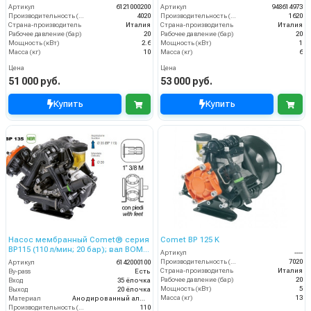
Артикул
6121000200
Артикул
948614973
Производительность (л/ч)
4020
Производительность (л/ч)
1620
Страна-производитель
Италия
Страна-производитель
Италия
Рабочее давление (бар)
20
Рабочее давление (бар)
20
Мощность (кВт)
2.6
Мощность (кВт)
1
Масса (кг)
10
Масса (кг)
6
Цена
Цена
51 000 руб.
53 000 руб.
Купить
Купить
Насос мембранный Comet® серия
Comet BP 125 K
ВP115 (110 л/мин; 20 бар); вал ВОМ
Артикул
----
13/8
Производительность (л/ч)
7020
Артикул
6142000100
Страна-производитель
Италия
By-pass
Есть
Рабочее давление (бар)
20
Вход
35 ёлочка
Мощность (кВт)
5
Выход
20 ёлочка
Масса (кг)
13
Материал
Анодированный алюминий
Производительность (л/мин)
110