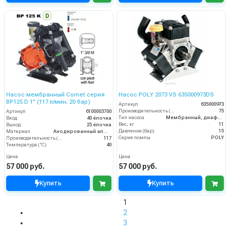
Насос мембранный Comet серия
Насос POLY 2073 VS 635000973DS
BP125 D 1" (117 л/мин; 20 бар)
Артикул
635000973
Производительность (л/мин)
75
Артикул
6100003700
Тип насоса
Мембранный, диафрагменный
Вход
40 ёлочка
Вес, кг
11
Выход
25 ёлочка
Давление (бар)
15
Материал
Анодированный алюминий
Серия помпы
POLY
Производительность (л/мин)
117
Температура (°C)
40
Цена
Цена
57 000 руб.
57 000 руб.
Купить
Купить
1
2
3