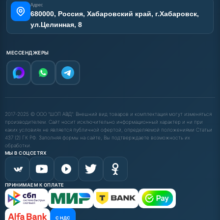
Адрес
680000, Россия, Хабаровский край, г.Хабаровск,
ул.Целинная, 8
МЕССЕНДЖЕРЫ
2017-2025 © ООО "ШОП АВД". Внешний вид товаров и комплектация могут изменяться
производителем. Сайт носит исключительно информационный характер и ни при
каких условиях не является публичной офертой, определяемой положениями Статьи
437 (2) ГК РФ. Заполняя формы на сайте, Вы подтверждаете возможность их
обработки.
МЫ В СОЦСЕТЯХ
ПРИНИМАЕМ К ОПЛАТЕ
С НДС