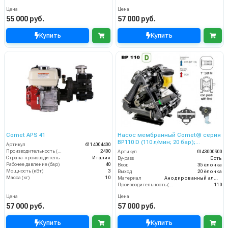
Цена
Цена
55 000 руб.
57 000 руб.
Купить
Купить
Comet APS 41
Насос мембранный Comet® серия
ВP110 D (110 л/мин; 20 бар);
Артикул
6114004400
гидрокомпенсатор; фланец под
Производительность (л/ч)
2400
Артикул
6143000900
гидромотор
Страна-производитель
Италия
By-pass
Есть
Рабочее давление (бар)
40
Вход
35 ёлочка
Мощность (кВт)
3
Выход
20 ёлочка
Масса (кг)
10
Материал
Анодированный алюминий
Производительность (л/мин)
110
Цена
Цена
57 000 руб.
57 000 руб.
Купить
Купить