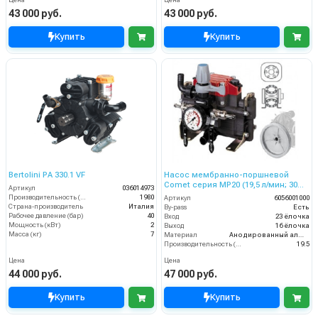
43 000 руб.
43 000 руб.
Купить
Купить
Bertolini PA 330.1 VF
Насос мембранно-поршневой
Comet серия МР20 (19,5 л/мин; 30
Артикул
036014973
бар) с шкивом d=247
Производительность (л/ч)
1980
Артикул
6056001000
Страна-производитель
Италия
By-pass
Есть
Рабочее давление (бар)
40
Вход
23 ёлочка
Мощность (кВт)
2
Выход
16 ёлочка
Масса (кг)
7
Материал
Анодированный алюминий
Производительность (л/мин)
19.5
Цена
Цена
44 000 руб.
47 000 руб.
Купить
Купить