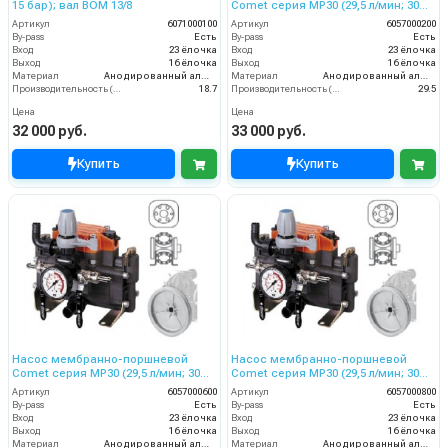
15 бар); вал ВОМ 13/8
Comet серия МР30 (29,5 л/мин; 30
бар)
Артикул
6071000100
Артикул
6057000200
By-pass
Есть
By-pass
Есть
Вход
23 ёлочка
Вход
23 ёлочка
Выход
16 ёлочка
Выход
16 ёлочка
Материал
Анодированный алюминий
Материал
Анодированный алюминий
Производительность (л/мин)
18.7
Производительность (л/мин)
29.5
Цена
Цена
32 000 руб.
33 000 руб.
Купить
Купить
Насос мембранно-поршневой
Насос мембранно-поршневой
Comet серия МР30 (29,5 л/мин; 30
Comet серия МР30 (29,5 л/мин; 30
бар) с шкивом d=292
бар) с шкивом d=247
Артикул
6057000600
Артикул
6057000800
By-pass
Есть
By-pass
Есть
Вход
23 ёлочка
Вход
23 ёлочка
Выход
16 ёлочка
Выход
16 ёлочка
Материал
Анодированный алюминий
Материал
Анодированный алюминий