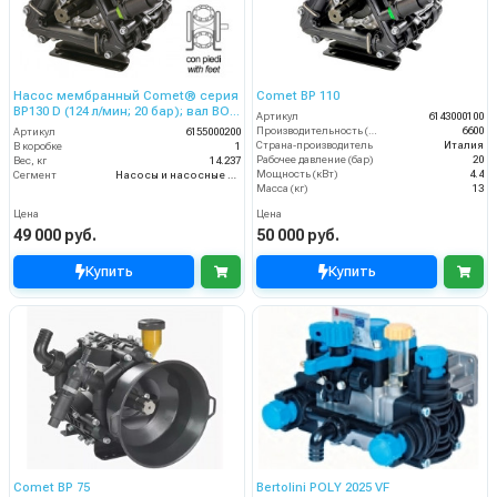
Насос мембранный Comet® серия
Comet BP 110
ВP130 D (124 л/мин; 20 бар); вал ВОМ
Артикул
6143000100
13/8
Производительность (л/ч)
6600
Артикул
6155000200
Страна-производитель
Италия
В коробке
1
Рабочее давление (бар)
20
Вес, кг
14.237
Мощность (кВт)
4.4
Сегмент
Насосы и насосные станции
Масса (кг)
13
Цена
Цена
49 000 руб.
50 000 руб.
Купить
Купить
Comet BP 75
Bertolini POLY 2025 VF