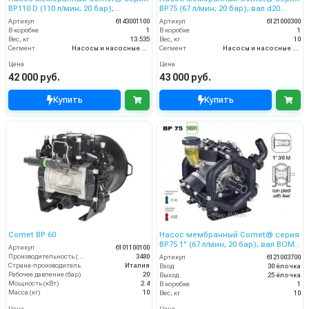
ВP110 D (110 л/мин; 20 бар);
ВP75 (67 л/мин; 20 бар); вал d20
гидрокомпенсатор; вал ВОМ 13/8
гладкий/шпонка - ВОМ 13/8
Артикул
6143001100
Артикул
6121000300
В коробке
1
В коробке
1
Вес, кг
13.535
Вес, кг
10
Сегмент
Насосы и насосные станции
Сегмент
Насосы и насосные станции
Цена
Цена
42 000 руб.
43 000 руб.
Купить
Купить
Comet BP 60
Насос мембранный Comet® серия
BP75 1" (67 л/мин; 20 бар); вал ВОМ
Артикул
6101100100
1"3/8
Производительность (л/ч)
3480
Артикул
6121003700
Страна-производитель
Италия
Вход
30 ёлочка
Рабочее давление (бар)
20
Выход
25 ёлочка
Мощность (кВт)
2.4
В коробке
1
Масса (кг)
10
Вес, кг
10
Цена
Цена