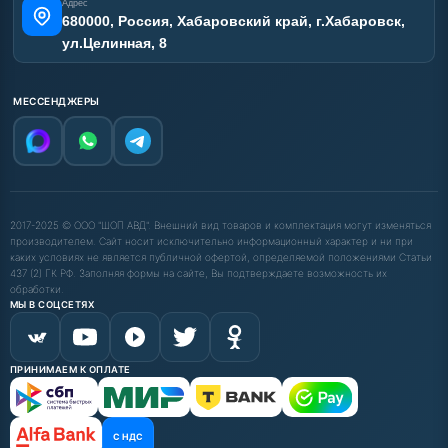
Адрес
680000, Россия, Хабаровский край, г.Хабаровск,
ул.Целинная, 8
МЕССЕНДЖЕРЫ
2017-2025 © ООО "ШОП АВД". Внешний вид товаров и комплектация могут изменяться
производителем. Сайт носит исключительно информационный характер и ни при
каких условиях не является публичной офертой, определяемой положениями Статьи
437 (2) ГК РФ. Заполняя формы на сайте, Вы подтверждаете возможность их
обработки.
МЫ В СОЦСЕТЯХ
ПРИНИМАЕМ К ОПЛАТЕ
С НДС