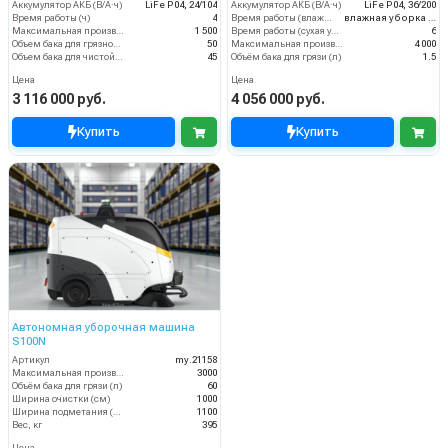
Аккумулятор АКБ (В/А·ч)
LiFe P04, 24/104
Аккумулятор АКБ (В/А·ч)
LiFe P04, 36/200
Время работы (ч)
4
Время работы (влажная уборка), (ч)
влажная уборка – до 3 часов
Максимальная производительность (м2/ч)
1 500
Время работы (сухая уборка), (ч)
6
Объем бака для грязной воды, л
50
Максимальная производительность (м2/ч)
4 000
Объем бака для чистой воды, л
45
Объём бака для грязи (л)
1.5
Цена
Цена
3 116 000 руб.
4 056 000 руб.
Купить
Купить
Автономная уборочная машина
S100N
Артикул
my.21158
Максимальная производительность (м2/ч)
3000
Объём бака для грязи (л)
60
Ширина очистки (см)
1000
Ширина подметания (мм)
1100
Вес, кг
395