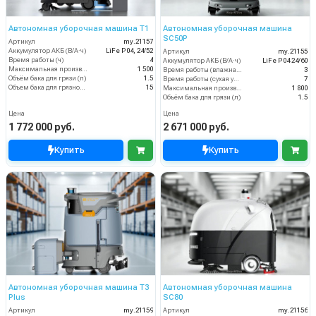
Автономная уборочная машина T1
Автономная уборочная машина
SC50P
Артикул
my.21157
Аккумулятор АКБ (В/А·ч)
LiFe P04, 24/52
Артикул
my.21155
Время работы (ч)
4
Аккумулятор АКБ (В/А·ч)
LiFe P04 24/60
Максимальная производительность (м2/ч)
1 500
Время работы (влажная уборка), (ч)
3
Объём бака для грязи (л)
1.5
Время работы (сухая уборка), (ч)
7
Объем бака для грязной воды, л
15
Максимальная производительность (м2/ч)
1 800
Объём бака для грязи (л)
1.5
Цена
Цена
1 772 000 руб.
2 671 000 руб.
Купить
Купить
Автономная уборочная машина T3
Автономная уборочная машина
Plus
SC80
Артикул
my.21159
Артикул
my.21156