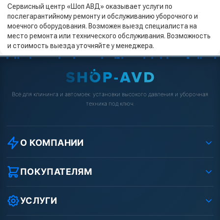
Сервисный центр «Шоп АВД» оказывает услуги по
послегарантийному ремонту и обслуживанию уборочного и
моечного оборудования. Возможен выезд специалиста на
место ремонта или технического обслуживания. Возможность
и стоимость выезда уточняйте у менеджера.
Всё для клининга и автомоек: установки высокого давления и уборочная
техника под ключ.
О КОМПАНИИ
О компании
Реквизиты ООО «Шоп АВД»
ПОКУПАТЕЛЯМ
Защита данных клиента
Как заказать?
Условия соглашения
Оплата
УСЛУГИ
Вакансии
Доставка
Ремонт АВД
Рассрочка