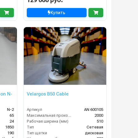
129 000 руб.
Купить
on N-
Velargos B50 Cable
N-2
Артикул
AN 600105
65
Максимальная производительность (кв.м/час)
2000
24
Рабочая ширина (мм)
510
1850
Тип
Сетевая
190
Тип щетки
дисковая