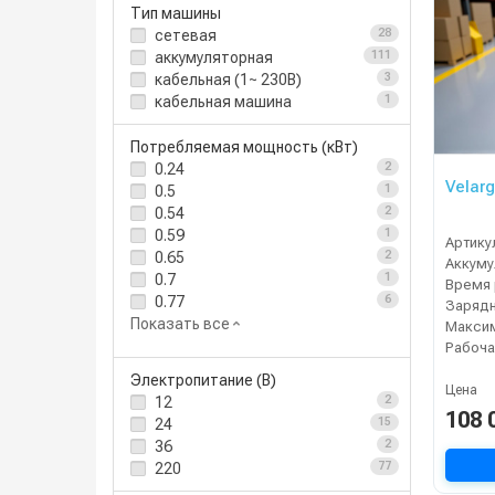
Тип машины
сетевая
28
аккумуляторная
111
кабельная (1~ 230В)
3
кабельная машина
1
Потребляемая мощность (кВт)
0.24
2
Velarg
0.5
1
0.54
2
0.59
1
Артику
0.65
2
0.7
1
Время 
0.77
6
Зарядн
Показать все
Рабоча
Электропитание (В)
Цена
12
2
108 
24
15
36
2
220
77