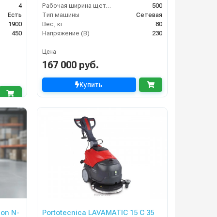
4
Рабочая ширина щеток (мм)
500
Есть
Тип машины
Сетевая
1900
Вес, кг
80
450
Напряжение (В)
230
Цена
167 000 руб.
Купить
on N-
Portotecnica LAVAMATIC 15 C 35