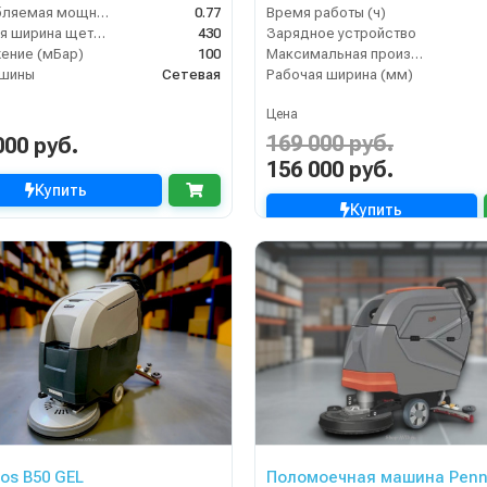
Потребляемая мощность (кВт)
0.77
Время работы (ч)
Рабочая ширина щеток (мм)
430
Зарядное устройство
ение (мБар)
100
Максимальная производительность (кв.м/час)
ашины
Сетевая
Рабочая ширина (мм)
Цена
169 000 руб.
000 руб.
156 000 руб.
Купить
Купить
gos B50 GEL
Поломоечная машина Penn