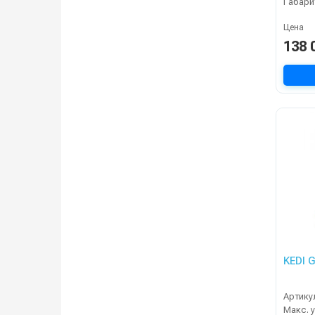
Габари
Цена
138 
KEDI 
Артику