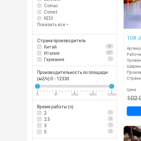
Comac
Comet
KEDI
Показать все
TOR J
Страна производитель
Китай
25
Артику
Италия
67
Германия
1
Уровен
Производительность по площади
Страна
(м2/ч)
0
-
12330
Цена
0
97
1090
4505
12330
102 
Время работы (ч)
2
1
2.5
2
3
1
5
2