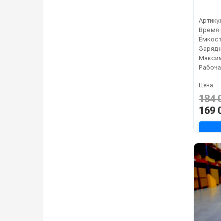
Артику
Зарядн
Рабоча
Цена
184 
169 