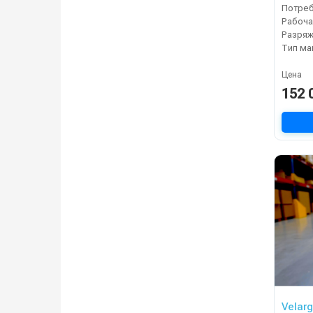
Разряж
Тип м
Цена
152 
Velar