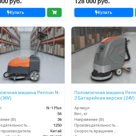
000 руб.
128 000 руб.
Купить
Купить
оечная машина Pennon N-
Поломоечная машина Penn
 (36V)
2 Батарейная версия (24V)
л
N-1 Plus
Артикул
56
Вес, кг
ение (В)
36
Напряжение (В)
Производительность по площади (м2/ч)
1250
Производительность по площади (м2/ч)
-производитель
Китай
Скорость вращения щётки (об/мин)