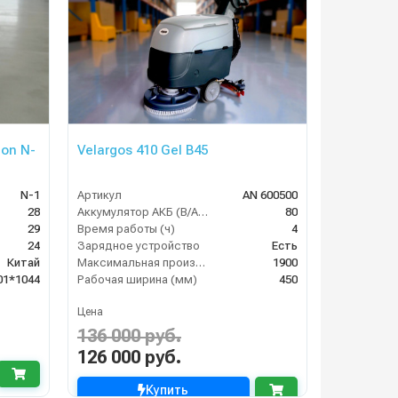
on N-
Velargos 410 Gel B45
N-1
Артикул
AN 600500
28
Аккумулятор АКБ (В/А·ч)
80
29
Время работы (ч)
4
24
Зарядное устройство
Есть
Китай
Максимальная производительность (кв.м/час)
1900
01*1044
Рабочая ширина (мм)
450
Цена
136 000 руб.
126 000 руб.
Купить