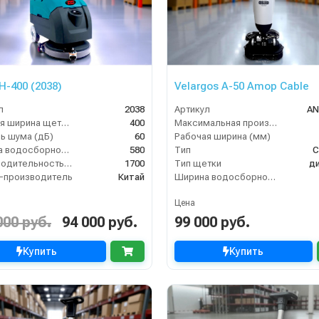
H-400 (2038)
Velargos A-50 Amop Cable
л
2038
Артикул
AN
Рабочая ширина щеток (мм)
400
Максимальная производительность (кв.м/час)
ь шума (дБ)
60
Рабочая ширина (мм)
Ширина водосборной рейки
580
Тип
С
Производительность по площади (м2/ч)
1700
Тип щетки
д
-производитель
Китай
Ширина водосборной рейки
Цена
000 руб.
94 000 руб.
99 000 руб.
Купить
Купить