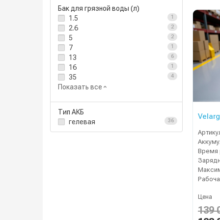
Бак для грязной воды (л)
1.5
1
2.6
2
5
2
7
1
13
6
16
1
35
4
Показать все
Тип АКБ
Velarg
гелевая
36
Артику
Время 
Зарядн
Рабоча
Цена
139 