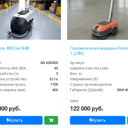
os 400 Gel B40
Поломоечная машина Penn
1 (24V)
л
AN 600400
Артикул
Аккумулятор АКБ (В/А·ч)
45
Ширина очистки (см)
работы (ч)
3
Вес, кг
ое устройство
Есть
Напряжение (В)
Максимальная производительность (кв.м/час)
1700
Страна-производитель
я ширина (мм)
400
Габариты (ДхШхВ)
584*4
Цена
000 руб.
122 000 руб.
Купить
Купить