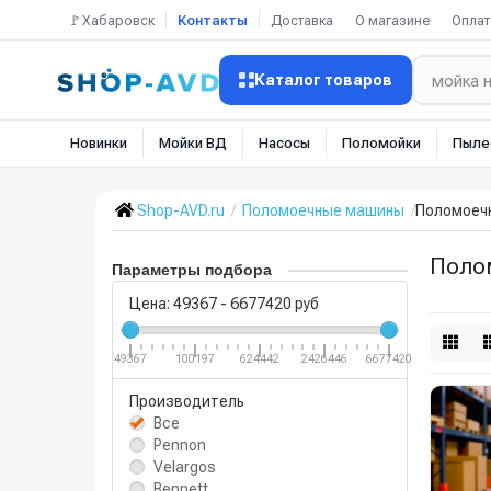
🚩Хабаровск
Контакты
Доставка
О магазине
Оплат
Каталог товаров
Новинки
Мойки ВД
Насосы
Поломойки
Пыле
Shop-AVD.ru
Поломоечные машины
Поломоеч
Поло
Параметры подбора
Цена:
49367
-
6677420
руб
49367
100197
624442
2426446
6677420
Производитель
Все
Pennon
Velargos
Bennett