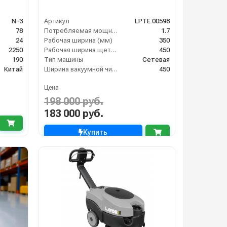
N-3
Артикул
LPTE 00598
78
Потребляемая мощность (кВт)
1.7
24
Рабочая ширина (мм)
350
2250
Рабочая ширина щеток (мм)
450
190
Тип машины
Сетевая
Китай
Ширина вакуумной чистки (мм)
450
Цена
198 000 руб.
183 000 руб.
Купить