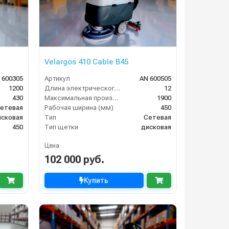
Velargos 410 Cable B45
 600305
Артикул
AN 600505
1200
Длина электрического кабеля (м)
12
430
Максимальная производительность (кв.м/час)
1900
етевая
Рабочая ширина (мм)
450
исковая
Тип
Сетевая
450
Тип щетки
дисковая
Цена
102 000 руб.
Купить