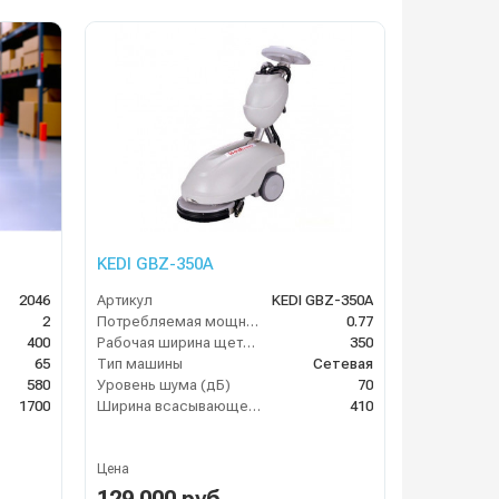
KEDI GBZ-350A
2046
Артикул
KEDI GBZ-350A
2
Потребляемая мощность (кВт)
0.77
400
Рабочая ширина щеток (мм)
350
65
Тип машины
Сетевая
580
Уровень шума (дБ)
70
1700
Ширина всасывающей балки (мм)
410
Цена