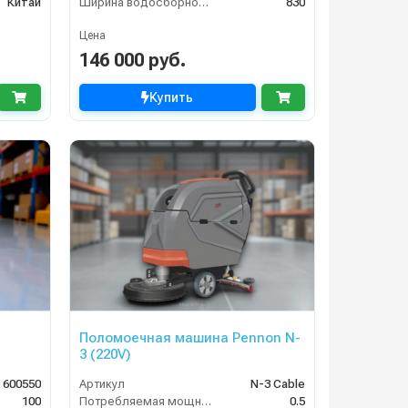
Китай
Ширина водосборной рейки
830
Цена
146 000 руб.
Купить
Поломоечная машина Pennon N-
3 (220V)
 600550
Артикул
N-3 Cable
100
Потребляемая мощность (кВт)
0.5