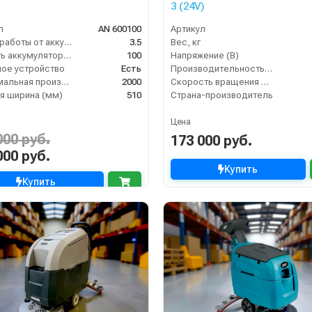
3 (24V)
л
AN 600100
Артикул
Время работы от аккумуляторов (ч)
3.5
Вес, кг
Ёмкость аккумулятора (Ач)
100
Напряжение (В)
ое устройство
Есть
Производительность по площади (м2/ч)
Максимальная производительность (кв.м/час)
2000
Скорость вращения щётки (об/мин)
я ширина (мм)
510
Страна-производитель
Цена
000 руб.
173 000 руб.
000 руб.
Купить
Купить