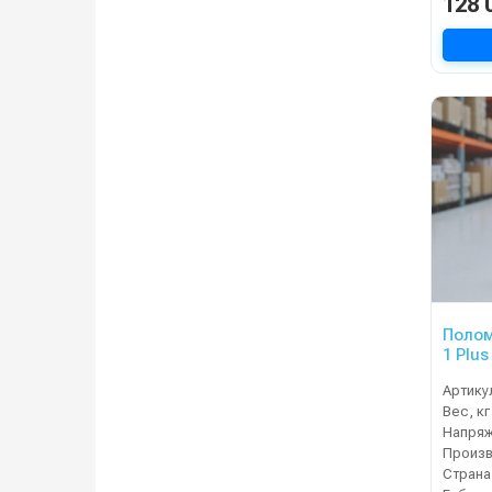
128 
Полом
1 Plus
Артику
Вес, кг
Напряж
Страна