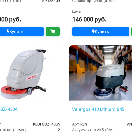
ты (ДхШхВ)
70*45*109
Страна-производитель
Цена
000 руб.
146 000 руб.
Купить
Купить
GBZ-430A
Velargos 410 Lithium B45
л
KEDI GBZ-430A
Артикул
AN
Макс. угол подъема (%)
2
Аккумулятор АКБ (В/А·ч)