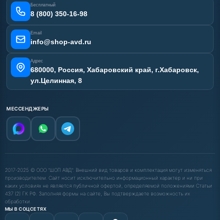
Отзывы наших клиентов
Бесплатный
Карта сайта
8 (800) 350-16-98
Email
info@shop-avd.ru
Адрес
680000, Россия, Хабаровский край, г.Хабаровск,
ул.Целинная, 8
МЕССЕНДЖЕРЫ
2017-2025 © ООО "ШОП АВД". Внешний вид товаров и комплектация могут изменяться
производителем. Сайт носит исключительно информационный характер и ни при
каких условиях не является публичной офертой, определяемой положениями Статьи
437 (2) ГК РФ. Заполняя формы на сайте, Вы подтверждаете возможность их
обработки.
МЫ В СОЦСЕТЯХ