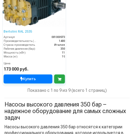
Bertolini RAL 2535
Артикул
081000973
Производительность (л/ч)
1480
Страна-производитель
Италия
Рабочее давление (бар)
350
Мощность (кВт)
11
Масса (кг)
19
Цена
173 000 руб.
Купить
Показано с 1 по 9 из 9 (всего 1 страниц)
Насосы высокого давления 350 бар –
надежное оборудование для самых сложных
задач
Насосы высокого давления 350 бар относятся к категории
профессионального оборудования, которое используется в