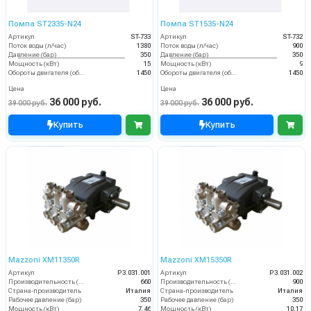
Помпа ST2335-N24
Помпа ST1535-N24
Артикул
ST-733
Артикул
ST-732
Поток воды (л/час)
1380
Поток воды (л/час)
900
Давление (бар)
350
Давление (бар)
350
Мощность (кВт)
15
Мощность (кВт)
9
Обороты двигателя (об/мин)
1450
Обороты двигателя (об/мин)
1450
Цена
Цена
36 000 руб.
36 000 руб.
39 000 руб.
39 000 руб.
Купить
Купить
Mazzoni XM11350R
Mazzoni XM15350R
Артикул
P3.031.001
Артикул
P3.031.002
Производительность (л/ч)
660
Производительность (л/ч)
900
Страна-производитель
Италия
Страна-производитель
Италия
Рабочее давление (бар)
350
Рабочее давление (бар)
350
Мощность (кВт)
7.46
Мощность (кВт)
10.17