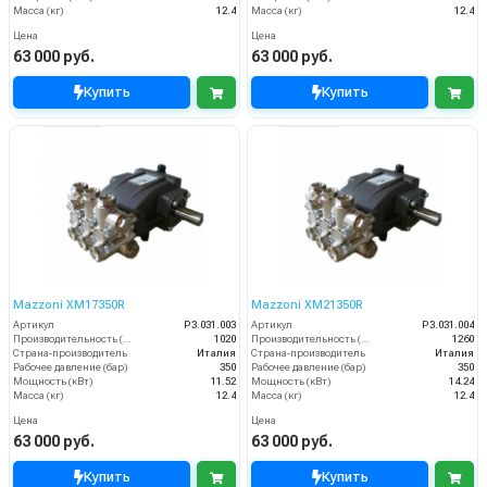
Масса (кг)
12.4
Масса (кг)
12.4
Цена
Цена
63 000 руб.
63 000 руб.
Купить
Купить
Mazzoni XM17350R
Mazzoni XM21350R
Артикул
P3.031.003
Артикул
P3.031.004
Производительность (л/ч)
1020
Производительность (л/ч)
1260
Страна-производитель
Италия
Страна-производитель
Италия
Рабочее давление (бар)
350
Рабочее давление (бар)
350
Мощность (кВт)
11.52
Мощность (кВт)
14.24
Масса (кг)
12.4
Масса (кг)
12.4
Цена
Цена
63 000 руб.
63 000 руб.
Купить
Купить