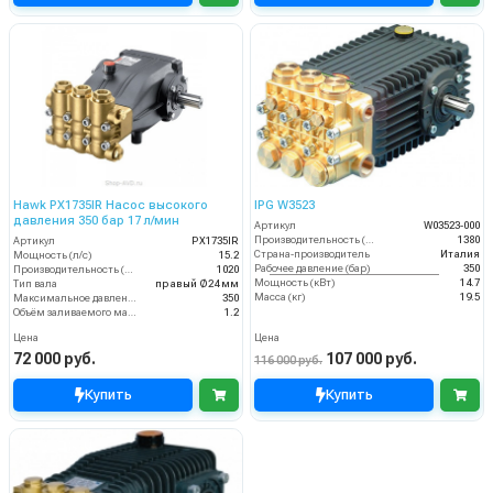
Hawk PX1735IR Насос высокого
IPG W3523
давления 350 бар 17 л/мин
Артикул
W03523-000
Производительность (л/ч)
1380
Артикул
PX1735IR
Страна-производитель
Италия
Мощность (л/с)
15.2
Рабочее давление (бар)
350
Производительность (л/ч)
1020
Мощность (кВт)
14.7
Тип вала
правый Ø24 мм
Масса (кг)
19.5
Максимальное давление воды (бар)
350
Объём заливаемого масла (л)
1.2
Цена
Цена
72 000 руб.
107 000 руб.
116 000 руб.
Купить
Купить