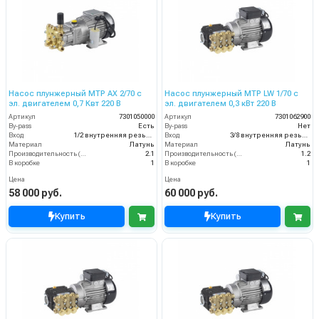
Насос плунжерный MTP AX 2/70 с
Насос плунжерный MTP LW 1/70 с
эл. двигателем 0,7 Квт 220 В
эл. двигателем 0,3 кВт 220 В
Артикул
7301050000
Артикул
7301062900
By-pass
Есть
By-pass
Нет
Вход
1/2 внутренняя резьба
Вход
3/8 внутренняя резьба
Материал
Латунь
Материал
Латунь
Производительность (л/мин)
2.1
Производительность (л/мин)
1.2
В коробке
1
В коробке
1
Цена
Цена
58 000 руб.
60 000 руб.
Купить
Купить