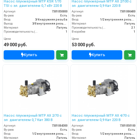
Насос плунжерный MTP KSR 1/70
Насос плунжерный MTP AX 2/100 с
TSI с эл. двигателем 0,7 кВт 220 В
эл. двигателем 0,9 Квт 220 В
Артикул
7301050800
Артикул
7301086400
By-pass
Есть
By-pass
Есть
Вход
3/4 наружняя резьба
Вход
1/2 внутренняя резьба
Выход
3/8 внутренняя резьба
Материал
Латунь
Материал
Латунь
Производительность (л/мин)
2.1
Производительность (л/мин)
1
В коробке
1
Цена
Цена
49 000 руб.
53 000 руб.
Купить
Купить
Насос плунжерный MTP AX 2/70 с
Насос плунжерный MTP AX 4/70 с
эл. двигателем 0,7 Квт 380 В
эл. двигателем 0,9 Квт 220 В
Артикул
7301084300
Артикул
7301050100
By-pass
Есть
By-pass
Есть
Вход
1/2 внутренняя резьба
Вход
1/2 внутренняя резьба
Материал
Латунь
Материал
Латунь