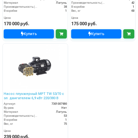
Материал
Латунь
Производительность (л/мин)
42
Производительность (л/мин)
38
В коробке
1
В коробке
1
Вес, кг
60
Цена
Цена
170 000 руб.
175 000 руб.
Купить
Купить
Насос плунжерный MPT TW 53/70 с
эл. двигателем 6,9 кВт 220/380 В
Артикул
7301087900
By-pass
Нет
Материал
Латунь
Производительность (л/мин)
53
В коробке
1
Вес, кг
75
Цена
239 000 руб.