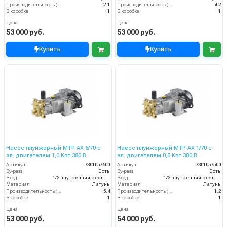
Производительность (л/мин)
2.1
Производительность (л/мин)
4.2
В коробке
1
В коробке
1
Цена
Цена
53 000 руб.
53 000 руб.
Купить
Купить
Насос плунжерный MTP AX 6/70 с
Насос плунжерный MTP AX 1/70 с
эл. двигателем 1,0 Квт 380 В
эл. двигателем 0,5 Квт 380 В
Артикул
7301057600
Артикул
7301057500
By-pass
Есть
By-pass
Есть
Вход
1/2 внутренняя резьба
Вход
1/2 внутренняя резьба
Материал
Латунь
Материал
Латунь
Производительность (л/мин)
5.4
Производительность (л/мин)
1.2
В коробке
1
В коробке
1
Цена
Цена
53 000 руб.
54 000 руб.