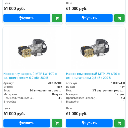
Цена
Цена
61 000 руб.
61 000 руб.
Купить
Купить
Насос плунжерный MTP LW 4/70 с
Насос плунжерный MTP LW 6/70 с
эл. двигателем 0,7 кВт 380 В
эл. двигателем 0,8 кВт 220 В
Артикул
7301067100
Артикул
7301064400
By-pass
Нет
By-pass
Нет
Вход
3/8 внутренняя резьба
Вход
3/8 внутренняя резьба
Материал
Латунь
Материал
Латунь
Производительность (л/мин)
4.2
Производительность (л/мин)
5.4
В коробке
1
В коробке
1
Цена
Цена
61 000 руб.
61 000 руб.
Купить
Купить