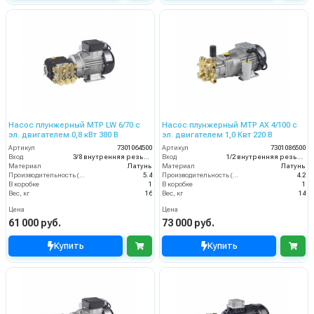
Насос плунжерный MTP LW 6/70 с
Насос плунжерный MTP AX 4/100 с
эл. двигателем 0,8 кВт 380 В
эл. двигателем 1,0 Квт 220 В
Артикул
7301064500
Артикул
7301086500
Вход
3/8 внутренняя резьба
Вход
1/2 внутренняя резьба
Материал
Латунь
Материал
Латунь
Производительность (л/мин)
5.4
Производительность (л/мин)
4.2
В коробке
1
В коробке
1
Вес, кг
16
Вес, кг
14
Цена
Цена
61 000 руб.
73 000 руб.
Купить
Купить