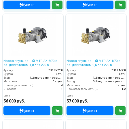
Купить
Купить
Насос плунжерный MTP AX 6/70 с
Насос плунжерный MTP AX 1/70 с
эл. двигателем 1,0 Квт 220 В
эл. двигателем 0,5 Квт 220 В
Артикул
7301050200
Артикул
7301044900
By-pass
Есть
By-pass
Есть
Вход
1/2 внутренняя резьба
Вход
1/2 внутренняя резьба
Материал
Латунь
Выход
3/8 внутренняя резьба
Производительность (л/мин)
5.4
Материал
Латунь
В коробке
1
Производительность (л/мин)
1.2
Цена
Цена
56 000 руб.
57 000 руб.
Купить
Купить