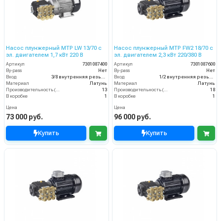
Насос плунжерный MTP LW 13/70 с
Насос плунжерный MTP FW2 18/70 с
эл. двигателем 1,7 кВт 220 В
эл. двигателем 2,3 кВт 220/380 В
Артикул
7301087400
Артикул
7301087600
By-pass
Нет
By-pass
Нет
Вход
3/8 внутренняя резьба
Вход
1/2 внутренняя резьба
Материал
Латунь
Материал
Латунь
Производительность (л/мин)
13
Производительность (л/мин)
18
В коробке
1
В коробке
1
Цена
Цена
73 000 руб.
96 000 руб.
Купить
Купить