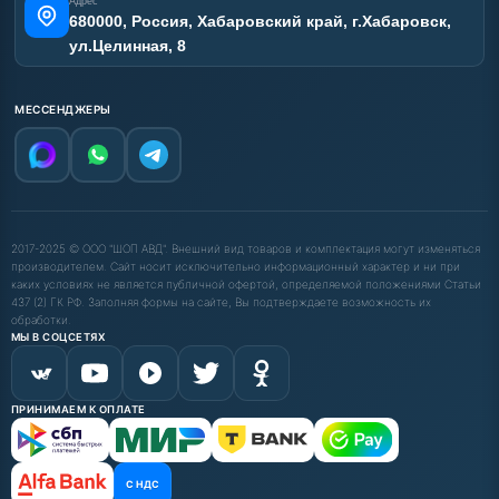
Адрес
680000, Россия, Хабаровский край, г.Хабаровск,
ул.Целинная, 8
МЕССЕНДЖЕРЫ
2017-2025 © ООО "ШОП АВД". Внешний вид товаров и комплектация могут изменяться
производителем. Сайт носит исключительно информационный характер и ни при
каких условиях не является публичной офертой, определяемой положениями Статьи
437 (2) ГК РФ. Заполняя формы на сайте, Вы подтверждаете возможность их
обработки.
МЫ В СОЦСЕТЯХ
ПРИНИМАЕМ К ОПЛАТЕ
С НДС