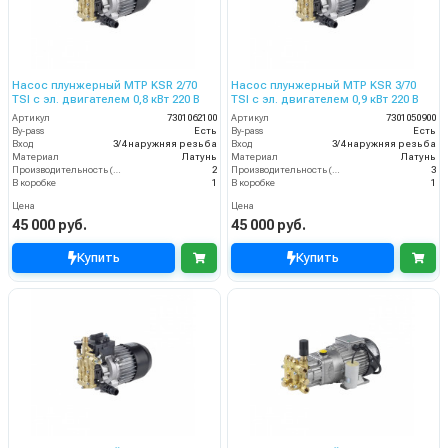
Насос плунжерный MTP KSR 2/70
Насос плунжерный MTP KSR 3/70
TSI с эл. двигателем 0,8 кВт 220 В
TSI с эл. двигателем 0,9 кВт 220 В
Артикул
7301062100
Артикул
7301050900
By-pass
Есть
By-pass
Есть
Вход
3/4 наружняя резьба
Вход
3/4 наружняя резьба
Материал
Латунь
Материал
Латунь
Производительность (л/мин)
2
Производительность (л/мин)
3
В коробке
1
В коробке
1
Цена
Цена
45 000 руб.
45 000 руб.
Купить
Купить