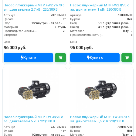
Насос плунжерный MTP FW2 21/70 с
Насос плунжерный MTP FW2 8/70 с
эл. двигателем 2,7 кВт 220/380 В
эл. двигателем 1 кВт 220/380 В
Артикул
7301087500
Артикул
7301093700
By-pass
Нет
By-pass
Нет
Вход
1/2 внутренняя резьба
Вход
1/2 внутренняя резьба
Материал
Латунь
Выход
3/8 внутренняя резьба
Производительность (л/мин)
21
Материал
Латунь
В коробке
1
Производительность (л/мин)
8
Цена
Цена
96 000 руб.
96 000 руб.
Купить
Купить
Насос плунжерный MTP TW 38/70 с
Насос плунжерный MTP TW 42/70 с
эл. двигателем 5 кВт 220/380 В
эл. двигателем 5,5 кВт 220/380 В
Артикул
7301087800
Артикул
7301087700
By-pass
Нет
By-pass
Нет
Выход
1/2 внутренняя резьба
Материал
Латунь