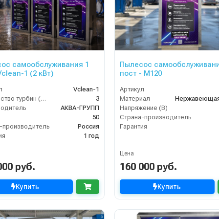
ос самообслуживания 1
Пылесос самообслуживани
ост Vclean-1 (2 кВт)
пост - М120
л
Vclean-1
Артикул
Количество турбин (шт)
3
Материал
Нержавеющая
водитель
АКВА-ГРУПП
Напряжение (В)
50
Страна-производитель
-производитель
Россия
Гарантия
ия
1 год
Цена
000 руб.
160 000 руб.
Купить
Купить