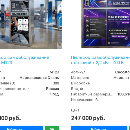
ос самообслуживания 1
Пылесос самообслуживани
- М123
постовой x 2,2 кВт- 400 В
л
М123
Артикул
Ceccato
иал
Нержавеющая Сталь
Материал
Нерж. ст
ение (В)
380
В коробке
-производитель
Россия
Вес, кг
ия
1 год
Габаритные размеры, мм
1000x1
Напряжение, В
Цена
000 руб.
247 000 руб.