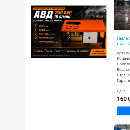
Пылес
п
Артику
Произ
Вес, кг
Страна
Гарант
Цена
160 