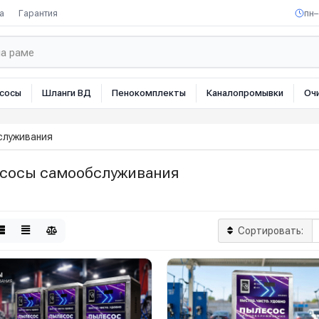
а
Гарантия
пн–
сосы
Шланги ВД
Пенокомплекты
Каналопромывки
Оч
служивания
сосы самообслуживания
Сортировать: