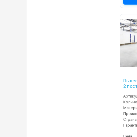
Пылес
2 пос
Артику
Матер
Произ
Страна
Гарант
Цена