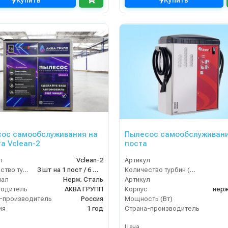
Купить
Купить
ос самообслуживания на
Пылесос самообслуживани
та Vclean-2
поста
л
Vclean-2
Артикул
Количество турбин (шт)
3 шт на 1 пост / 6 штук итого
Количество турбин (шт)
иал
Нерж. Сталь
Артикул
водитель
АКВА ГРУПП
Корпус
нерж
-производитель
Россия
Мощность (Вт)
ия
1 год
Страна-производитель
Цена