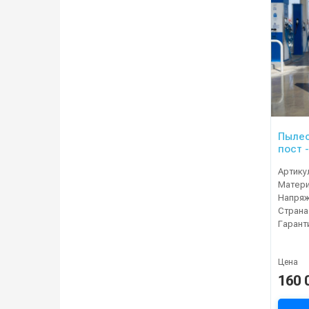
Пылес
пост 
Артику
Матер
Напряж
Страна
Гарант
Цена
160 