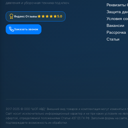
давления и уборочная техника под ключ.
Реквизиты
Защита да
5.0
Яндекс Отзывы
Условия с
Вакансии
Заказать звонок
Рассрочка
Статьи
2017-2025 © ООО "ШОП АВД". Внешний вид товаров и комплектация могут изменяться
Сайт носит исключительно информационный характер и ни при каких условиях не явл
офертой, определяемой положениями Статьи 437 (2) ГК РФ. Заполняя формы на сайте,
подтверждаете возможность их обработки.