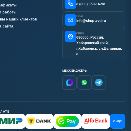
8 (800) 350-16-98
тификаты
 работы
Email
вы наших клиентов
info@shop-avd.ru
а сайта
Адрес
680000, Россия,
Хабаровский край,
г.Хабаровск, ул.Целинная,
8
МЕССЕНДЖЕРЫ
ПЛАТЕ
С НДС