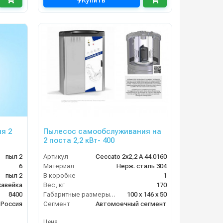
Купить
я 2
Пылесос самообслуживания на
2 поста 2,2 кВт- 400
пыл 2
Артикул
Ceccato 2х2,2 А 44.0160
6
Материал
Нерж. сталь 304
пыл 2
В коробке
1
авейка
Вес, кг
170
8400
Габаритные размеры, мм
100 x 146 x 50
Россия
Сегмент
Автомоечный сегмент
Цена