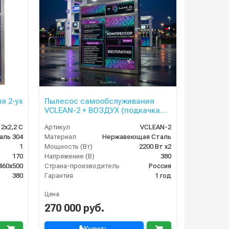
я 2-ух
Пылесос самообслуживания
VCLEAN-2 + ВОЗДУХ (подкачка
шин)
 2х2,2 С
Артикул
VCLEAN-2
аль 304
Материал
Нержавеющая Сталь
1
Мощность (Вт)
2200 Вт x2
170
Напряжение (В)
380
460x500
Страна-производитель
Россия
380
Гарантия
1 год
Цена
270 000 руб.