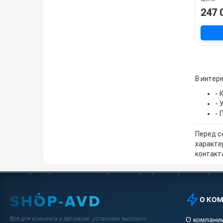
247 
В интер
- 
- 
- 
Перед с
характе
контакта
О КО
Всё для клининга и автомоек: установки высокого
О компани