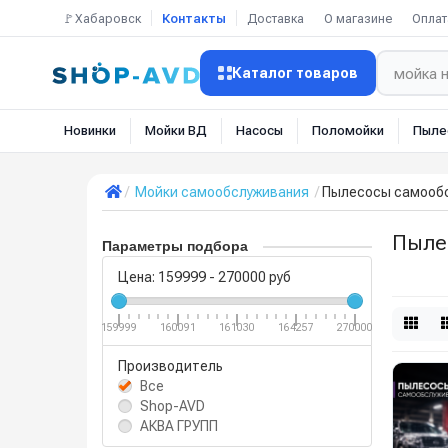
🚩Хабаровск
Контакты
Доставка
О магазине
Оплат
Каталог товаров
Новинки
Мойки ВД
Насосы
Поломойки
Пыле
Мойки самообслуживания
Пылесосы самооб
Пыле
Параметры подбора
Цена:
159999
-
270000
руб
159999
160091
161030
164257
270000
Производитель
Все
Shop-AVD
АКВА ГРУПП