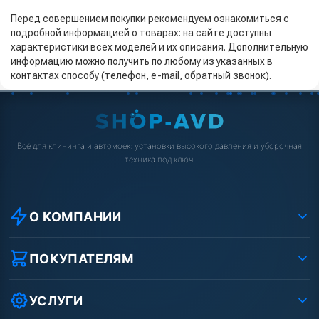
Перед совершением покупки рекомендуем ознакомиться с
подробной информацией о товарах: на сайте доступны
характеристики всех моделей и их описания. Дополнительную
информацию можно получить по любому из указанных в
контактах способу (телефон, e-mail, обратный звонок).
Всё для клининга и автомоек: установки высокого давления и уборочная
техника под ключ.
О КОМПАНИИ
О компании
Реквизиты ООО «Шоп АВД»
ПОКУПАТЕЛЯМ
Защита данных клиента
Как заказать?
Условия соглашения
Оплата
УСЛУГИ
Вакансии
Доставка