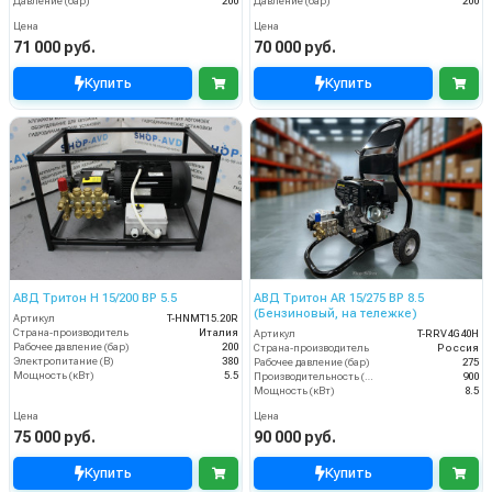
Давление (бар)
200
Давление (бар)
200
Цена
Цена
71 000 руб.
70 000 руб.
Купить
Купить
АВД Тритон H 15/200 BP 5.5
АВД Тритон AR 15/275 ВР 8.5
(Бензиновый, на тележке)
Артикул
T-HNMT15.20R
Страна-производитель
Италия
Артикул
T-RRV4G40H
Рабочее давление (бар)
200
Страна-производитель
Россия
Электропитание (В)
380
Рабочее давление (бар)
275
Мощность (кВт)
5.5
Производительность (л/ч)
900
Мощность (кВт)
8.5
Цена
Цена
75 000 руб.
90 000 руб.
Купить
Купить