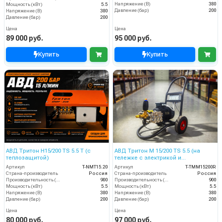
Напряжение (В)
380
Мощность (кВт)
5.5
Давление (бар)
200
Напряжение (В)
380
Давление (бар)
200
Цена
Цена
89 000 руб.
95 000 руб.
Купить
Купить
АВД Тритон H15/200 TS 5.5 T (с
АВД Тритон M 15/200 TS 5.5 (на
теплозащитой)
тележке с электрикой и
теплозащитой)
Артикул
T-NMT15.20
Артикул
T-TMM15200R
Страна-производитель
Россия
Страна-производитель
Россия
Производительность (л/ч)
900
Производительность (л/ч)
900
Мощность (кВт)
5.5
Мощность (кВт)
5.5
Напряжение (В)
380
Напряжение (В)
380
Давление (бар)
200
Давление (бар)
200
Цена
Цена
80 000 руб.
97 000 руб.