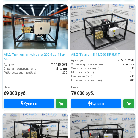
АВД Тритон on wheels 200 бар 15 л/
АВД Тритон B 15/200 BP 5.5 T
мин
Артикул
T-TML1520-В
Страна-производитель
Россия
Артикул
T-RR15.20N
Электропитание (В)
380
Страна-производитель
Италия
Мощность (кВт)
5.5
Рабочее давление (бар)
200
Давление (бар)
200
Производительность (л/ч)
900
Цена
Цена
69 000 руб.
79 000 руб.
Купить
Купить