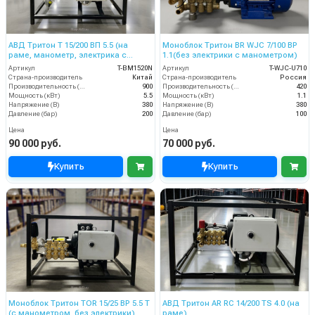
АВД Тритон Т 15/200 ВП 5.5 (на
Моноблок Тритон BR WJC 7/100 BP
раме, манометр, электрика с
1.1(без электрики с манометром)
теплозащитой)
Артикул
T-BM1520N
Артикул
T-WJC-U710
Страна-производитель
Китай
Страна-производитель
Россия
Производительность (л/ч)
900
Производительность (л/ч)
420
Мощность (кВт)
5.5
Мощность (кВт)
1.1
Напряжение (В)
380
Напряжение (В)
380
Давление (бар)
200
Давление (бар)
100
Цена
Цена
90 000 руб.
70 000 руб.
Купить
Купить
Моноблок Тритон TOR 15/25 ВР 5.5 T
АВД Тритон AR RC 14/200 TS 4.0 (на
(с манометром, без электрики)
раме)