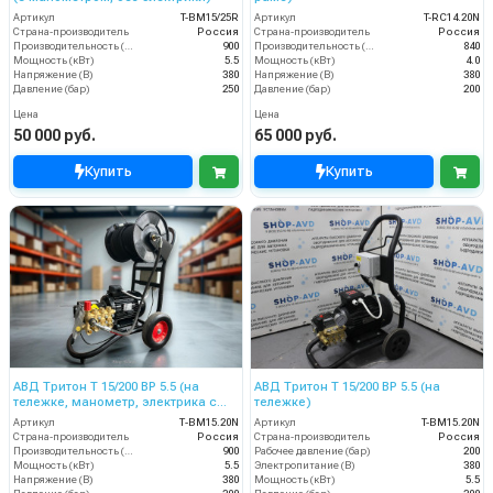
Артикул
T-BM15/25R
Артикул
T-RС14.20N
Страна-производитель
Россия
Страна-производитель
Россия
Производительность (л/ч)
900
Производительность (л/ч)
840
Мощность (кВт)
5.5
Мощность (кВт)
4.0
Напряжение (В)
380
Напряжение (В)
380
Давление (бар)
250
Давление (бар)
200
Цена
Цена
50 000 руб.
65 000 руб.
Купить
Купить
АВД Тритон Т 15/200 BР 5.5 (на
АВД Тритон T 15/200 BP 5.5 (на
тележке, манометр, электрика с
тележке)
теплозащитой)
Артикул
Т-BM15.20N
Артикул
T-BM15.20N
Страна-производитель
Россия
Страна-производитель
Россия
Производительность (л/ч)
900
Рабочее давление (бар)
200
Мощность (кВт)
5.5
Электропитание (В)
380
Напряжение (В)
380
Мощность (кВт)
5.5