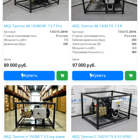
АВД Тритон AR 15/280 BP 7.5 T Pro
АВД Тритон AR 15/28 TS 7.5 R
Артикул
T-RG15.28HN
Артикул
T-RG15.28HN
Страна-производитель
Россия
Страна-производитель
Россия
Мощность (кВт)
7.5
Рабочее давление (бар)
280
Давление (бар)
280
Электропитание (В)
380
Мощность (кВт)
6.3
Производительность (л/ч)
900
Цена
Цена
89 000 руб.
97 000 руб.
Купить
Купить
АВД Тритон H 15/200 T 5.5 (на раме
АВД Тритон C 15/210 TS R 5.5 (FW2