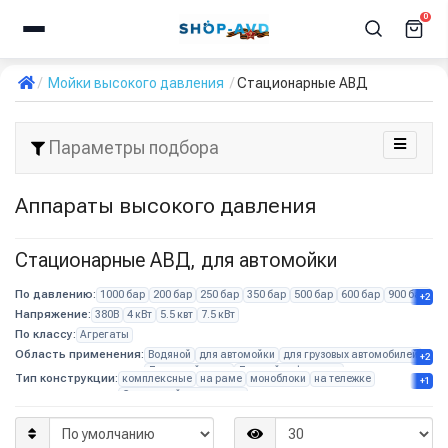
0
Мойки высокого давления
Стационарные АВД
Параметры подбора
Аппараты высокого давления
Стационарные АВД, для автомойки
По давлению:
1000 бар
200 бар
250 бар
350 бар
500 бар
600 бар
900 бар
+2
Напряжение:
380В
4 кВт
5.5 квт
7.5 кВт
По классу:
Агрегаты
Область применения:
Водяной
для автомойки
для грузовых автомобилей
+2
Для детейлинга
Для мойки фасадов
Тип конструкции:
комплексные
на раме
моноблоки
на тележке
+1
С катушкой для шланга