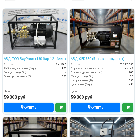
АВД TOR BayPass (180 бар 12 л/мин)
АВД CED550 (Без аксессуаров)
Артикул
AK-2910
Артикул
T-CED550
Рабочее давление (бар)
180
Страна-производитель
Китай
Мощность (кВт)
4
Производительность (л/ч)
900
Электропитание (В)
380
Мощность (кВт)
5.5
Напряжение (В)
380
Давление (бар)
200
Цена
Цена
59 000 руб.
59 000 руб.
Купить
Купить