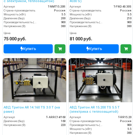
с электрикой, теплозащитой)
4030 S)
Артикул
T-NMT15.20R
Артикул
T-FW2-40.30S
Страна-производитель
Россия
Страна-производитель
Россия
Мощность (кВт)
5.5
Мощность (кВт)
5.5
Давление (бар)
200
Давление (бар)
210
Производительность (л/ч)
900
Производительность (л/ч)
900
Напряжение (В)
380
Напряжение (В)
380
Цена
Цена
75 000 руб.
81 000 руб.
Купить
Купить
АВД Тритон AR 14.160 TS 3.0 Т (на
АВД Тритон AR 15.200 TS 5.5 Т
раме)
(электрика с теплозащитой)
Артикул
T- ARRC14/160
Артикул
T-RR15.20
Давление (бар)
160
Страна-производитель
Россия
Напряжение (В)
220
Производительность (л/ч)
900
Мощность (кВт)
5.5
Напряжение (В)
380