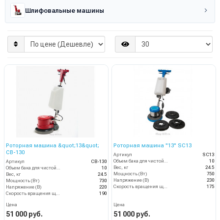
Шлифовальные машины
Роторная машина &quot;13&quot;
Роторная машина "13" SC13
CB-130
Артикул
SC13
Объем бака для чистой воды, л
10
Артикул
CB-130
Вес, кг
24.5
Объем бака для чистой воды, л
10
Мощность (Вт)
750
Вес, кг
24.5
Напряжение (В)
230
Мощность (Вт)
730
Скорость вращения щётки (об/мин)
175
Напряжение (В)
220
Скорость вращения щётки (об/мин)
190
Цена
Цена
51 000 руб.
51 000 руб.