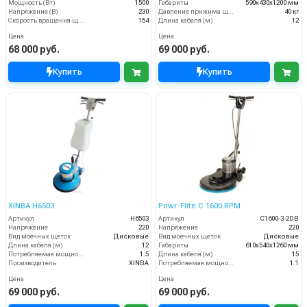
Мощность (Вт)
1500
Габариты
590х430х1200 мм
Напряжение (В)
230
Давление прижима щеток
40 кг
Скорость вращения щётки (об/мин)
154
Длина кабеля (м)
12
Цена
Цена
68 000 руб.
69 000 руб.
Купить
Купить
XINBA H6503
Powr-Flite C 1600 RPM
Артикул
H6503
Артикул
C1600-3-2DB
Напряжение
220
Напряжение
220
Вид моечных щеток
Дисковые
Вид моечных щеток
Дисковые
Длина кабеля (м)
12
Габариты
610х540х1260 мм
Потребляемая мощность (кВт)
1.5
Длина кабеля (м)
15
Производитель
XINBA
Потребляемая мощность (кВт)
1.1
Цена
Цена
69 000 руб.
69 000 руб.