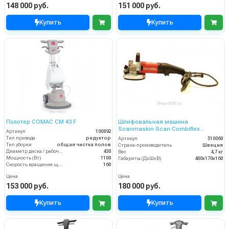
148 000 руб.
151 000 руб.
Купить
Купить
Полотер COMAC CM 43 F
Шлифовальная машина
Scanmaskin Scan Combiflex
Артикул
100892
Handyman 125
Тип привода
редуктор
Артикул
510060
Тип уборки
общая чистка полов
Страна-производитель
Швеция
Диаметр диска / рабочая ширина (мм)
430
Вес
4,7 кг
Мощность (Вт)
1100
Габариты (ДхШхВ)
400х170х160
Скорость вращения щётки (об/мин)
160
Цена
Цена
153 000 руб.
180 000 руб.
Купить
Купить