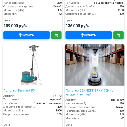
Напряжение (В)
220
Тип уборки
общая чистка полов
Страна-производитель
Китай
Диаметр диска / рабочая ширина (мм)
430
Мощность (кВт)
1.5
Мощность (Вт)
1100
Масса (кг)
42
Скорость вращения щётки (об/мин)
400
Цена
Цена
109 000 руб.
136 000 руб.
Купить
Купить
Полотер Tennant F3
Полотер BENNETT SPX-170N (с
утяжелителями)
Артикул
TNT-F3
Тип привода
прямой
Артикул
BNT31030
Тип уборки
общая чистка полов
Напряжение (В)
220
Диаметр диска / рабочая ширина (мм)
430
Страна-производитель
Китай
Мощность (Вт)
1000
Рабочая ширина щётки (мм)
430
Скорость вращения щётки (об/мин)
165
Мощность (кВт)
1.5
Масса (кг)
42
Цена
Цена