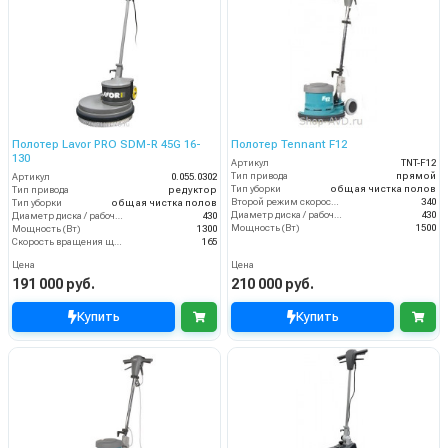
Полотер Lavor PRO SDM-R 45G 16-
Полотер Tennant F12
130
Артикул
TNT-F12
Тип привода
прямой
Артикул
0.055.0302
Тип уборки
общая чистка полов
Тип привода
редуктор
Второй режим скорости (об/мин)
340
Тип уборки
общая чистка полов
Диаметр диска / рабочая ширина (мм)
430
Диаметр диска / рабочая ширина (мм)
430
Мощность (Вт)
1500
Мощность (Вт)
1300
Скорость вращения щётки (об/мин)
165
Цена
Цена
191 000 руб.
210 000 руб.
Купить
Купить