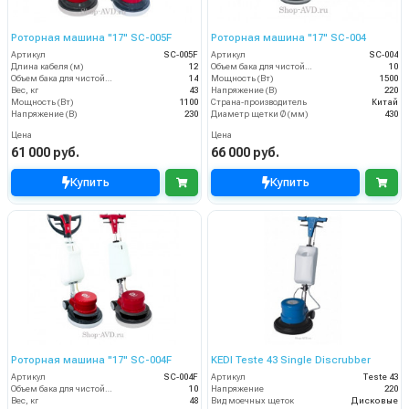
Роторная машина "17" SC-005F
Роторная машина "17" SC-004
Артикул
SC-005F
Артикул
SC-004
Длина кабеля (м)
12
Объем бака для чистой воды, л
10
Объем бака для чистой воды, л
14
Мощность (Вт)
1500
Вес, кг
43
Напряжение (В)
220
Мощность (Вт)
1100
Страна-производитель
Китай
Напряжение (В)
230
Диаметр щетки Ø (мм)
430
Цена
Цена
61 000 руб.
66 000 руб.
Купить
Купить
Роторная машина "17" SC-004F
KEDI Teste 43 Single Discrubber
Артикул
SC-004F
Артикул
Teste 43
Объем бака для чистой воды, л
10
Напряжение
220
Вес, кг
48
Вид моечных щеток
Дисковые