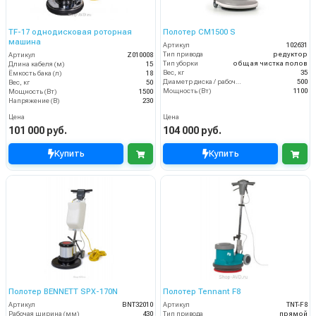
TF-17 однодисковая роторная
Полотер CM1500 S
машина
Артикул
102631
Тип привода
редуктор
Артикул
Z010008
Тип уборки
общая чистка полов
Длина кабеля (м)
15
Вес, кг
35
Ёмкость бака (л)
18
Диаметр диска / рабочая ширина (мм)
500
Вес, кг
50
Мощность (Вт)
1100
Мощность (Вт)
1500
Напряжение (В)
230
Цена
Цена
101 000 руб.
104 000 руб.
Купить
Купить
Полотер BENNETT SPX-170N
Полотер Tennant F8
Артикул
BNT32010
Артикул
TNT-F8
Рабочая ширина (мм)
430
Тип привода
прямой