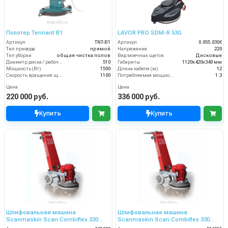
Полотер Tennant B1
LAVOR PRO SDM-R 53G
Артикул
TNT-B1
Артикул
0.055.0306
Тип привода
прямой
Напряжение
220
Тип уборки
общая чистка полов
Вид моечных щеток
Дисковые
Диаметр диска / рабочая ширина (мм)
510
Габариты
1120х420х340 мм
Мощность (Вт)
1500
Длина кабеля (м)
12
Скорость вращения щётки (об/мин)
1100
Потребляемая мощность (кВт)
1.3
Цена
Цена
220 000 руб.
336 000 руб.
Купить
Купить
Шлифовальная машина
Шлифовальная машина
Scanmaskin Scan Combiflex 330
Scanmaskin Scan Combiflex 330
(501000)
(516055)