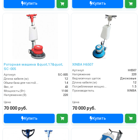
Купить
Купить
Роторная машина &quot;17&quot;
XINBA H6507
SC-005
Артикул
H6507
Напряжение
220
Артикул
SC-005
Вид моечных щеток
Дисковые
Длина кабеля (м)
12
Длина кабеля (м)
12
Объем бака для чистой воды, л
14
Потребляемая мощность (кВт)
1.5
Вес, кг
43
Производитель
XINBA
Мощность (Вт)
1100
Напряжение (В)
220
Цена
Цена
70 000 руб.
70 000 руб.
Купить
Купить