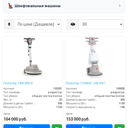
Шлифовальные машины
Полотер CM1500 S
Полотер COMAC CM 43 F
Артикул
102631
Артикул
100892
Тип привода
редуктор
Тип привода
редуктор
Тип уборки
общая чистка полов
Тип уборки
общая чистка полов
Вес, кг
35
Диаметр диска / рабочая ширина (мм)
430
Диаметр диска / рабочая ширина (мм)
500
Мощность (Вт)
1100
Мощность (Вт)
1100
Скорость вращения щётки (об/мин)
160
Цена
Цена
104 000 руб.
153 000 руб.