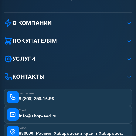
О КОМПАНИИ
О компании
Реквизиты ООО «Шоп АВД»
ПОКУПАТЕЛЯМ
Защита данных клиента
Как заказать?
Условия соглашения
Оплата
УСЛУГИ
Вакансии
Доставка
Ремонт АВД
Рассрочка
Гарантия
Сертификаты
КОНТАКТЫ
Статьи
Лизинг
Наши работы
Получить скидку
Отзывы наших клиентов
Бесплатный
Карта сайта
8 (800) 350-16-98
Email
info@shop-avd.ru
Адрес
680000, Россия, Хабаровский край, г.Хабаровск,