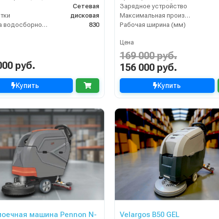
Сетевая
Зарядное устройство
тки
дисковая
Максимальная производительность (кв.м/час)
Ширина водосборной рейки
830
Рабочая ширина (мм)
Цена
169 000 руб.
000 руб.
156 000 руб.
Купить
Купить
оечная машина Pennon N-
Velargos B50 GEL