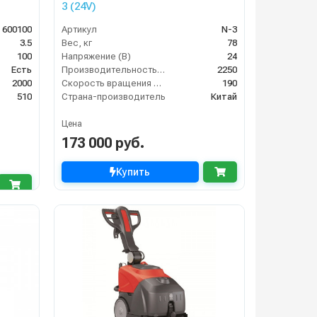
3 (24V)
 600100
Артикул
N-3
3.5
Вес, кг
78
100
Напряжение (В)
24
Есть
Производительность по площади (м2/ч)
2250
2000
Скорость вращения щётки (об/мин)
190
510
Страна-производитель
Китай
Цена
173 000 руб.
Купить