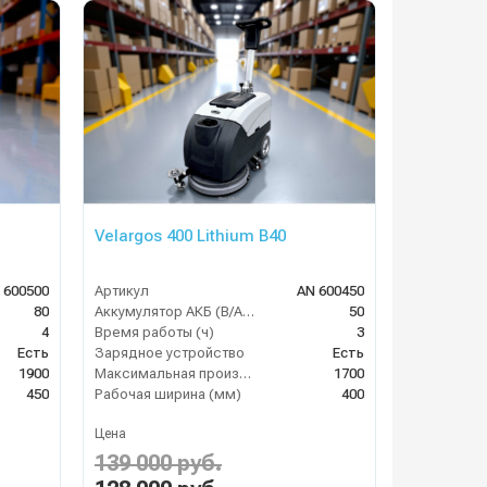
Velargos 400 Lithium B40
 600500
Артикул
AN 600450
80
Аккумулятор АКБ (В/А·ч)
50
4
Время работы (ч)
3
Есть
Зарядное устройство
Есть
1900
Максимальная производительность (кв.м/час)
1700
450
Рабочая ширина (мм)
400
Цена
139 000 руб.