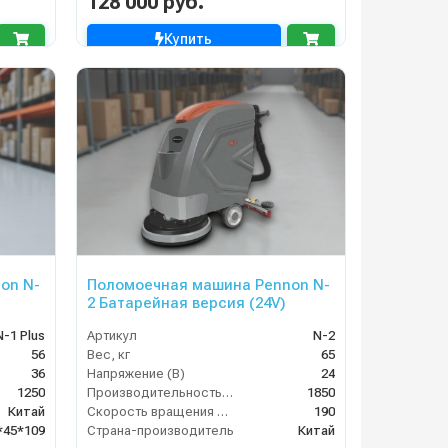
128 000 руб.
Купить
on N-
Поломоечная машина Pennon N-
2 Батарейная версия (24V)
N-1 Plus
Артикул
N-2
56
Вес, кг
65
36
Напряжение (В)
24
1250
Производительность по площади (м2/ч)
1850
Китай
Скорость вращения щётки (об/мин)
190
*45*109
Страна-производитель
Китай