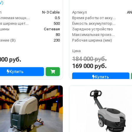
V)
л
N-3 Cable
Артикул
AN
Потребляемая мощность (кВт)
0.5
Время работы от аккумуляторов (ч)
Рабочая ширина щеток (мм)
500
Ёмкость аккумулятора (Ач)
ашины
Сетевая
Зарядное устройство
80
Максимальная производительность (кв.м/час)
ение (В)
230
Рабочая ширина (мм)
Цена
184 000 руб.
000 руб.
169 000 руб.
Купить
Купить