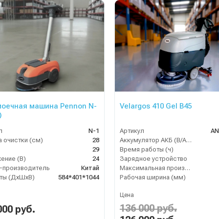
оечная машина Pennon N-
Velargos 410 Gel B45
)
л
N-1
Артикул
AN
 очистки (см)
28
Аккумулятор АКБ (В/А·ч)
29
Время работы (ч)
ение (В)
24
Зарядное устройство
-производитель
Китай
Максимальная производительность (кв.м/час)
ты (ДхШхВ)
584*401*1044
Рабочая ширина (мм)
Цена
136 000 руб.
000 руб.