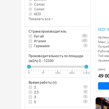
Comac
Comet
KEDI
Показать все
KEDI 
Страна производитель
Китай
25
Артику
Италия
67
Германия
1
Тип м
Производительность по площади
Уровен
(м2/ч)
0
-
12330
Цена
0
97
1090
4505
12330
49 0
Время работы (ч)
2
1
2.5
2
3
1
5
2