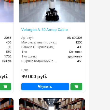
Velargos A-50 Amop Cable
2038
Артикул
AN 600305
400
Максимальная производительность (кв.м/час)
1200
60
Рабочая ширина (мм)
430
580
Тип
Сетевая
1700
Тип щетки
дисковая
Китай
Ширина водосборной рейки
450
Цена
руб.
99 000 руб.
Купить