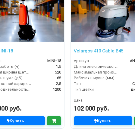
INI-18
Velargos 410 Cable B45
л
MINI-18
Артикул
AN
работы (ч)
1,5
Длина электрического кабеля (м)
Рабочая ширина щеток (мм)
520
Максимальная производительность (кв.м/час)
ь шума (дБ)
65
Рабочая ширина (мм)
Время полной зарядки аккумулятора (ч)
2,5
Тип
С
Производительность по площади (м2/ч)
1200
Тип щетки
д
Цена
000 руб.
102 000 руб.
Купить
Купить