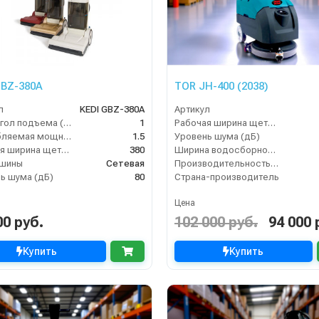
GBZ-380A
TOR JH-400 (2038)
л
KEDI GBZ-380A
Артикул
Макс. угол подъема (%)
1
Рабочая ширина щеток (мм)
Потребляемая мощность (кВт)
1.5
Уровень шума (дБ)
Рабочая ширина щеток (мм)
380
Ширина водосборной рейки
ашины
Сетевая
Производительность по площади (м2/ч)
ь шума (дБ)
80
Страна-производитель
Цена
00 руб.
102 000 руб.
94 000 
Купить
Купить