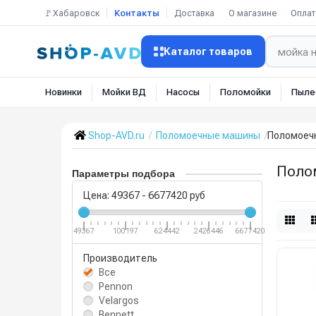
🚩Хабаровск
Контакты
Доставка
О магазине
Оплат
Каталог товаров
Новинки
Мойки ВД
Насосы
Поломойки
Пыле
Shop-AVD.ru
Поломоечные машины
Поломоеч
Поло
Параметры подбора
Цена:
49367
-
6677420
руб
49367
100197
624442
2426446
6677420
Производитель
Все
Pennon
Velargos
Bennett