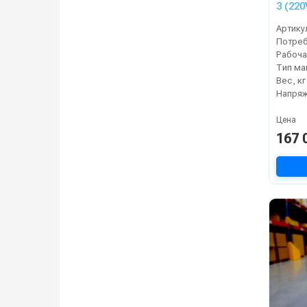
3 (220
Артику
Тип м
Вес, кг
Напряж
Цена
167 