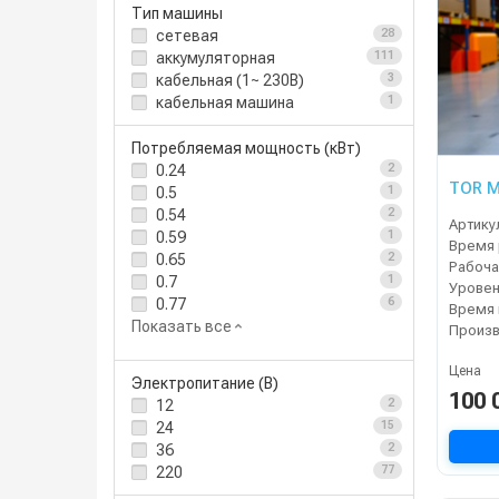
Тип машины
сетевая
28
аккумуляторная
111
кабельная (1~ 230В)
3
кабельная машина
1
Потребляемая мощность (кВт)
0.24
2
TOR M
0.5
1
0.54
2
Артику
0.59
1
Время 
0.65
2
0.7
1
Уровен
0.77
6
Показать все
Цена
Электропитание (В)
100 
12
2
24
15
36
2
220
77