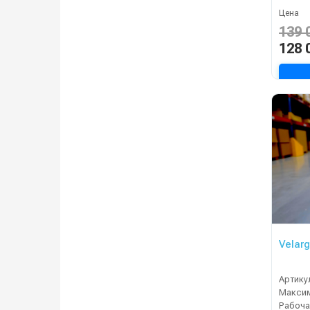
Цена
139 
128 
Velar
Артику
Рабоча