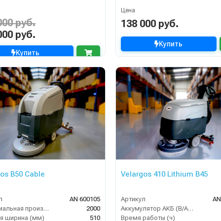
Цена
000 руб.
138 000 руб.
000 руб.
Купить
Купить
gos B50 Cable
Velargos 410 Lithium B45
л
AN 600105
Артикул
AN
Максимальная производительность (кв.м/час)
2000
Аккумулятор АКБ (В/А·ч)
я ширина (мм)
510
Время работы (ч)