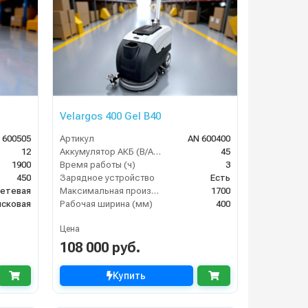
Velargos 400 Gel B40
 600505
Артикул
AN 600400
12
Аккумулятор АКБ (В/А·ч)
45
1900
Время работы (ч)
3
450
Зарядное устройство
Есть
етевая
Максимальная производительность (кв.м/час)
1700
исковая
Рабочая ширина (мм)
400
Цена
108 000 руб.
Купить