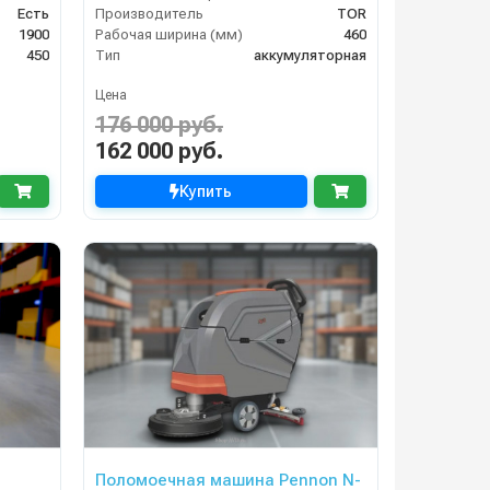
Есть
Производитель
TOR
1900
Рабочая ширина (мм)
460
450
Тип
аккумуляторная
Цена
176 000 руб.
162 000 руб.
Купить
Поломоечная машина Pennon N-