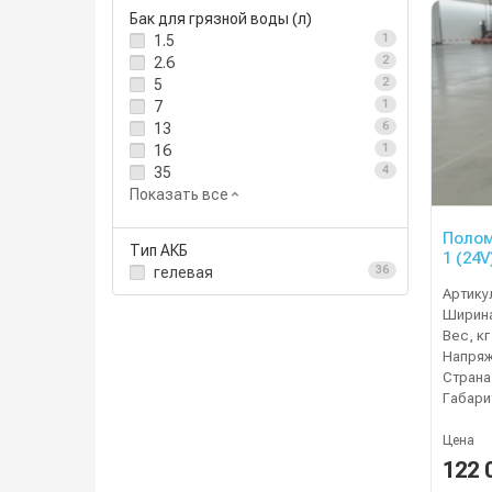
Бак для грязной воды (л)
1.5
1
2.6
2
5
2
7
1
13
6
16
1
35
4
Показать все
Полом
Тип АКБ
1 (24V
гелевая
36
Артику
Ширина
Вес, кг
Напряж
Страна
Габари
Цена
122 