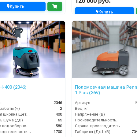
126 000 руб.
Купить
Купить
H-400 (2046)
Поломоечная машина Penn
1 Plus (36V)
л
2046
Артикул
работы (ч)
2
Вес, кг
Рабочая ширина щеток (мм)
400
Напряжение (В)
ь шума (дБ)
65
Производительность по площади (м2/ч)
Ширина водосборной рейки
580
Страна-производитель
Производительность по площади (м2/ч)
1700
Габариты (ДхШхВ)
70