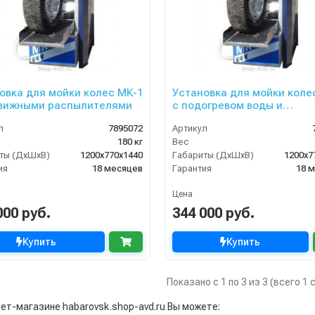
овка для мойки колес МК-1
Установка для мойки коле
вижными распылителями
с подогревом воды и
подвижными распылителя
л
7895072
Артикул
180 кг
Вес
ты (ДхШхВ)
1200х770х1440
Габариты (ДхШхВ)
1200х7
ия
18 месяцев
Гарантия
18 
Цена
000 руб.
344 000 руб.
Купить
Купить
Показано с 1 по 3 из 3 (всего 1
нет-магазине habarovsk.shop-avd.ru Вы можете: