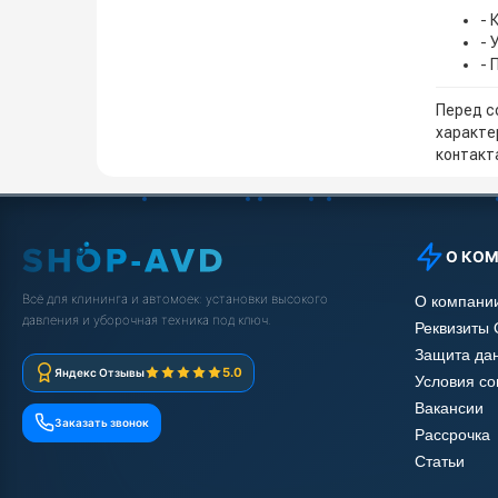
- 
- 
- 
Перед с
характе
контакта
О КО
Всё для клининга и автомоек: установки высокого
О компани
давления и уборочная техника под ключ.
Реквизиты
Защита да
5.0
Яндекс Отзывы
Условия с
Вакансии
Заказать звонок
Рассрочка
Статьи