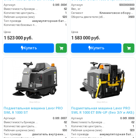
двигателем Honda)
Артикул
0.061.0006
Артикул
9303000800
Вместимость бункера (л)
62
Вес, кг
300
Количество центральных мусоросборных валиков (шт)
1
Сегмент
Клининговое оборудование
Рабочая ширина (мм)
920
Обороты двигателя (об/мин)
3600
Тип привода
аккумуляторная батарея
Количество боковых подметальных щёток (шт)
1
Цена
Цена
1 523 000 руб.
1 583 000 руб.
Купить
Купить
Подметальная машина Lavor PRO
Подметальная машина Lavor PRO
SWL R 1000 ST
SWL R 1000 ET BIN-UP (без З/У и АКБ)
Артикул
0.061.0007
Артикул
0.061.0008
Вместимость бункера (л)
62
Вместимость бункера (л)
62
Количество центральных мусоросборных валиков (шт)
1
Количество центральных мусоросборных валиков (шт)
1
Рабочая ширина (мм)
930
Рабочая ширина (мм)
920
Тип привода
двигатель внутреннего сгорания
Тип привода
аккумуляторная батарея