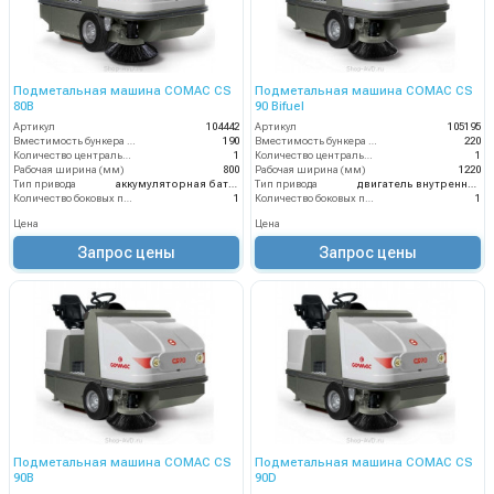
Подметальная машина COMAC CS
Подметальная машина COMAC CS
80B
90 Bifuel
Артикул
104442
Артикул
105195
Вместимость бункера (л)
190
Вместимость бункера (л)
220
Количество центральных мусоросборных валиков (шт)
1
Количество центральных мусоросборных валиков (шт)
1
Рабочая ширина (мм)
800
Рабочая ширина (мм)
1220
Тип привода
аккумуляторная батарея
Тип привода
двигатель внутреннего сгорания
Количество боковых подметальных щёток (шт)
1
Количество боковых подметальных щёток (шт)
1
Цена
Цена
Запрос цены
Запрос цены
Подметальная машина COMAC CS
Подметальная машина COMAC CS
90B
90D