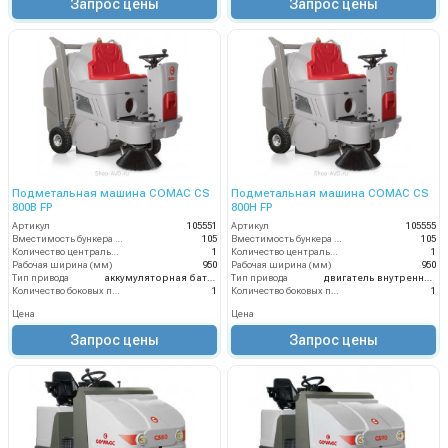
Запрос цены
Запрос цены
Подметальная машина COMAC CS
Подметальная машина COMAC CS
800B FP
800H FP
Артикул
105551
Артикул
105555
Вместимость бункера (л)
105
Вместимость бункера (л)
105
Количество центральных мусоросборных валиков (шт)
1
Количество центральных мусоросборных валиков (шт)
1
Рабочая ширина (мм)
950
Рабочая ширина (мм)
950
Тип привода
аккумуляторная батарея
Тип привода
двигатель внутреннего сгорания
Количество боковых подметальных щёток (шт)
1
Количество боковых подметальных щёток (шт)
1
Цена
Цена
Запрос цены
Запрос цены