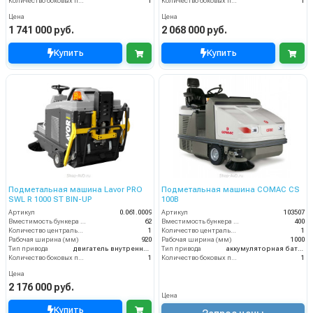
Количество боковых подметальных щёток (шт)
1
Количество боковых подметальных щёток (шт)
1
Цена
Цена
1 741 000 руб.
2 068 000 руб.
Купить
Купить
Подметальная машина Lavor PRO
Подметальная машина COMAC CS
SWL R 1000 ST BIN-UP
100B
Артикул
0.061.0009
Артикул
103507
Вместимость бункера (л)
62
Вместимость бункера (л)
400
Количество центральных мусоросборных валиков (шт)
1
Количество центральных мусоросборных валиков (шт)
1
Рабочая ширина (мм)
920
Рабочая ширина (мм)
1000
Тип привода
двигатель внутреннего сгорания
Тип привода
аккумуляторная батарея
Количество боковых подметальных щёток (шт)
1
Количество боковых подметальных щёток (шт)
1
Цена
2 176 000 руб.
Цена
Купить