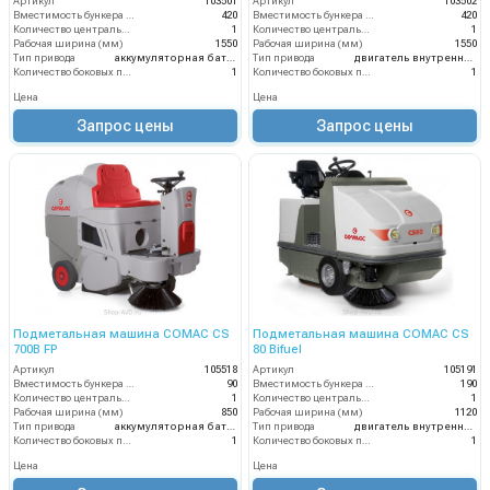
Артикул
103501
Артикул
103502
Вместимость бункера (л)
420
Вместимость бункера (л)
420
Количество центральных мусоросборных валиков (шт)
1
Количество центральных мусоросборных валиков (шт)
1
Рабочая ширина (мм)
1550
Рабочая ширина (мм)
1550
Тип привода
аккумуляторная батарея
Тип привода
двигатель внутреннего сгорания
Количество боковых подметальных щёток (шт)
1
Количество боковых подметальных щёток (шт)
1
Цена
Цена
Запрос цены
Запрос цены
Подметальная машина COMAC CS
Подметальная машина COMAC CS
700B FP
80 Bifuel
Артикул
105518
Артикул
105191
Вместимость бункера (л)
90
Вместимость бункера (л)
190
Количество центральных мусоросборных валиков (шт)
1
Количество центральных мусоросборных валиков (шт)
1
Рабочая ширина (мм)
850
Рабочая ширина (мм)
1120
Тип привода
аккумуляторная батарея
Тип привода
двигатель внутреннего сгорания
Количество боковых подметальных щёток (шт)
1
Количество боковых подметальных щёток (шт)
1
Цена
Цена