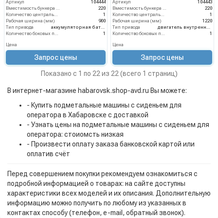
Артикул
104444
Артикул
104443
Вместимость бункера (л)
220
Вместимость бункера (л)
220
Количество центральных мусоросборных валиков (шт)
1
Количество центральных мусоросборных валиков (шт)
1
Рабочая ширина (мм)
900
Рабочая ширина (мм)
1220
Тип привода
аккумуляторная батарея
Тип привода
двигатель внутреннего сгорания
Количество боковых подметальных щёток (шт)
1
Количество боковых подметальных щёток (шт)
1
Цена
Цена
Запрос цены
Запрос цены
Показано с 1 по 22 из 22 (всего 1 страниц)
В интернет-магазине habarovsk.shop-avd.ru Вы можете:
- Купить подметальные машины с сиденьем для
оператора в Хабаровске с доставкой
- Узнать цены на подметальные машины с сиденьем для
оператора: стоиомсть низкая
- Произвести оплату заказа банковской картой или
оплатив счёт
Перед совершением покупки рекомендуем ознакомиться с
подробной информацией о товарах: на сайте доступны
характеристики всех моделей и их описания. Дополнительную
информацию можно получить по любому из указанных в
контактах способу (телефон, e-mail, обратный звонок).