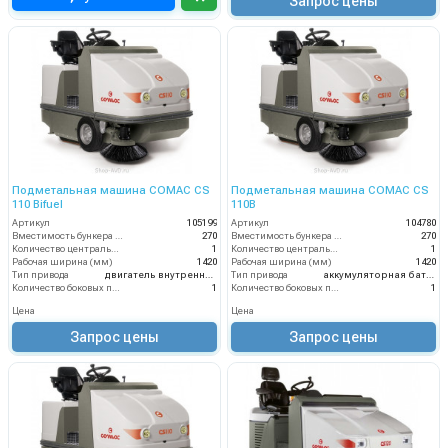
Запрос цены
Подметальная машина COMAC CS
Подметальная машина COMAC CS
110 Bifuel
110B
Артикул
105199
Артикул
104780
Вместимость бункера (л)
270
Вместимость бункера (л)
270
Количество центральных мусоросборных валиков (шт)
1
Количество центральных мусоросборных валиков (шт)
1
Рабочая ширина (мм)
1420
Рабочая ширина (мм)
1420
Тип привода
двигатель внутреннего сгорания
Тип привода
аккумуляторная батарея
Количество боковых подметальных щёток (шт)
1
Количество боковых подметальных щёток (шт)
1
Цена
Цена
Запрос цены
Запрос цены