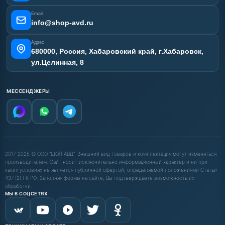
Email
info@shop-avd.ru
Адрес
680000, Россия, Хабаровский край, г.Хабаровск,
ул.Целинная, 8
МЕССЕНДЖЕРЫ
2017-2025 © ООО "ШОП АВД". Внешний вид товаров и комплектация могут изменяться
производителем. Сайт носит исключительно информационный характер и ни при
каких условиях не является публичной офертой, определяемой положениями Статьи
437 (2) ГК РФ. Заполняя формы на сайте, Вы подтверждаете возможность их
обработки.
МЫ В СОЦСЕТЯХ