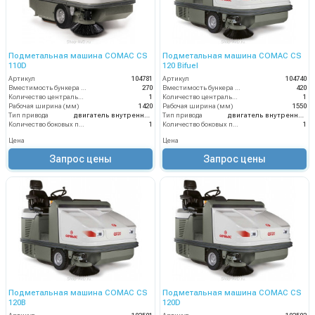
Подметальная машина COMAC CS
Подметальная машина COMAC CS
110D
120 Bifuel
Артикул
104781
Артикул
104740
Вместимость бункера (л)
270
Вместимость бункера (л)
420
Количество центральных мусоросборных валиков (шт)
1
Количество центральных мусоросборных валиков (шт)
1
Рабочая ширина (мм)
1420
Рабочая ширина (мм)
1550
Тип привода
двигатель внутреннего сгорания
Тип привода
двигатель внутреннего сгорания
Количество боковых подметальных щёток (шт)
1
Количество боковых подметальных щёток (шт)
1
Цена
Цена
Запрос цены
Запрос цены
Подметальная машина COMAC CS
Подметальная машина COMAC CS
120B
120D