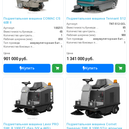
Подметальная машина COMAC CS
Подметальная машина Tennant S12
60B II
Артикул
TNT-S12-GEL
Вместимость бункера (л)
85
Артикул
100215
Количество центральных мусоросборных валиков (шт)
1
Вместимость бункера (л)
65
Рабочая ширина (мм)
900
Количество центральных мусоросборных валиков (шт)
1
Тип привода
аккумуляторная батарея
Рабочая ширина (мм)
850
Количество боковых подметальных щёток (шт)
1
Тип привода
аккумуляторная батарея
Количество боковых подметальных щёток (шт)
1
Цена
Цена
901 000 руб.
1 341 000 руб.
Купить
Купить
Подметальная машина Lavor PRO
Подметальная машина Comet
SWL R 1000 ET (без З/У и АКБ)
Sweeper SWL R 1000 ST(с японским