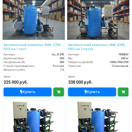
Автомоечный комплекс АМК 1/250
Автомоечный комплекс АМК 2/200
PRO на 1 пост
PRO на 2 поста
Артикул
my.21296
Артикул
7896847
Давление (бар)
250
Вес
280 кг
Напряжение (В)
380
Габариты (ДхШхВ)
1600х700х1500
Страна-производитель
Россия
Гарантия
12 месяцев
Мощность (кВт)
7.5
Цена
Цена
225 000 руб.
338 000 руб.
Купить
Купить