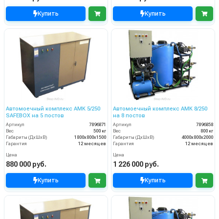
Купить
Купить
Автомоечный комплекс АМК 5/250
Автомоечный комплекс АМК 8/250
SAFEBOX на 5 постов
на 8 постов
Артикул
7896871
Артикул
7896858
Вес
500 кг
Вес
800 кг
Габариты (ДхШхВ)
1800х800х1500
Габариты (ДхШхВ)
4000х800х2000
Гарантия
12 месяцев
Гарантия
12 месяцев
Цена
Цена
880 000 руб.
1 226 000 руб.
Купить
Купить