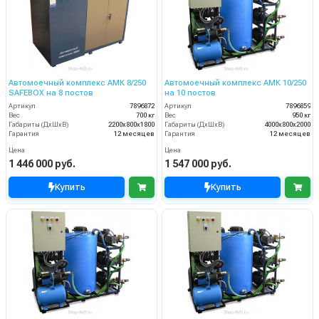
Автомоечный комплекс АМК 8/250
Автомоечный комплекс АМК 10/250
SAFEBOX на 8 постов
на 10 постов
Артикул
7896872
Артикул
7896859
Вес
700 кг
Вес
950 кг
Габариты (ДхШхВ)
2200х800х1800
Габариты (ДхШхВ)
4000х800х2000
Гарантия
12 месяцев
Гарантия
12 месяцев
Цена
Цена
1 446 000 руб.
1 547 000 руб.
Купить
Купить