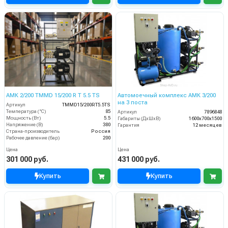
АМК 2/200 TMMD 15/200 R T 5.5 TS
Автомоечный комплекс АМК 3/200
на 3 поста
Артикул
TMMD15/200RT5.5TS
Температура (°C)
85
Артикул
7896848
Мощность (Вт)
5.5
Габариты (ДхШхВ)
1600х700х1500
Напряжение (В)
380
Гарантия
12 месяцев
Страна-производитель
Россия
Рабочее давление (бар)
200
Цена
Цена
301 000 руб.
431 000 руб.
Купить
Купить