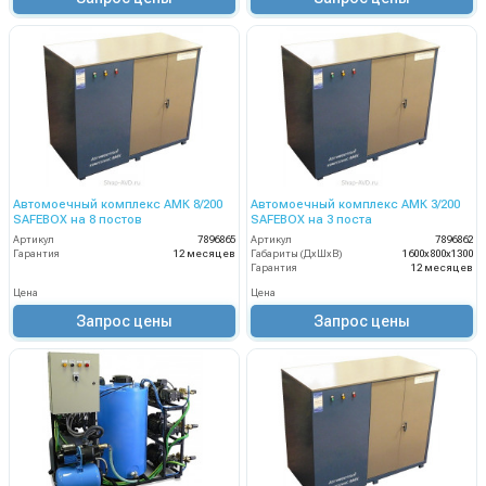
Автомоечный комплекс АМК 8/200
Автомоечный комплекс АМК 3/200
SAFEBOX на 8 постов
SAFEBOX на 3 поста
Артикул
7896865
Артикул
7896862
Гарантия
12 месяцев
Габариты (ДхШхВ)
1600х800х1300
Гарантия
12 месяцев
Цена
Цена
Запрос цены
Запрос цены