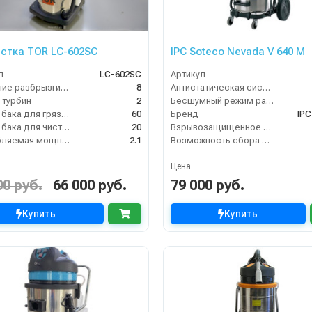
стка TOR LC-602SC
IPC Soteco Nevada V 640 M
л
LC-602SC
Артикул
Давление разбрызгивания (бар)
8
Антистатическая система
 турбин
2
Бесшумный режим работы
Объем бака для грязной воды, л
60
Бренд
IPC
Объем бака для чистой воды, л
20
Взрывозащищенное исполнение
Потребляемая мощность (кВт)
2.1
Возможность сбора жидкой грязи
Цена
00 руб.
66 000 руб.
79 000 руб.
Купить
Купить