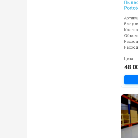
Пылес
Portot
(MIRA
Артику
Кол-во
Объем 
Расход
Цена
48 0