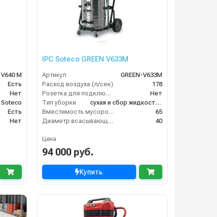
IPC Soteco GREEN V633M
 V640 M
Артикул
GREEN-V633M
Есть
Расход воздуха (л/сек)
178
Нет
Розетка для подключения инструмента
Нет
 Soteco
Тип уборки
сухая и сбор жидкостей
Есть
Вместимость мусоросборника (л)
65
Нет
Диаметр всасывающего отверстия (мм)
40
Цена
94 000 руб.
Купить