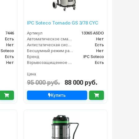
IPC Soteco Tornado GS 3/78 CYC
7446
Артикул
13365 ASDO
Есть
Автоматическое сматывание кабеля
Нет
Нет
Антистатическая система
Есть
 Soteco
Бесшумный режим работы
Нет
Есть
Бренд
IPC Soteco
Нет
Взрывозащищенное исполнение
Есть
Цена
95 000 руб.
88 000 руб.
Купить