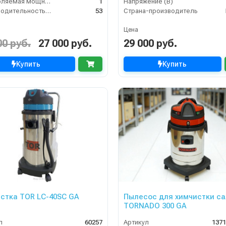
Потребляемая мощность (кВт)
1
Напряжение (В)
Производительность (л/ч)
53
Страна-производитель
Цена
00 руб.
27 000 руб.
29 000 руб.
Купить
Купить
стка TOR LC-40SC GA
Пылесос для химчистки с
TORNADO 300 GA
л
60257
Артикул
137