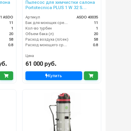
алона
Пылесос для химчистки салона
Portotecnica PLUS 1 W 32 S
(MIRAGE PLUS)
11 ASDO
Артикул
ASDO 40035
11
Бак для моющих средств
11
1
Кол-во турбин
1
20
Объем бака (л)
20
58
Расход воздуха (л/сек)
58
0.8
Расход моющего средства
0.8
Цена
уб.
61 000 руб.
Купить