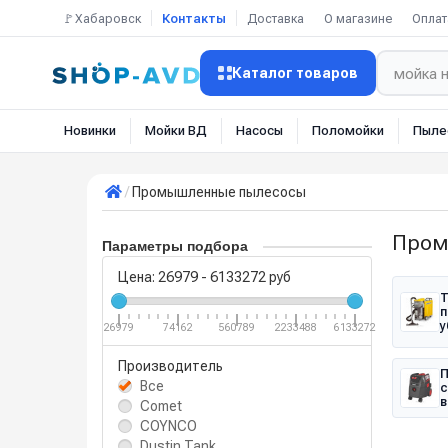
🚩Хабаровск
Контакты
Доставка
О магазине
Оплат
Каталог товаров
Новинки
Мойки ВД
Насосы
Поломойки
Пыле
Промышленные пылесосы
Пром
Параметры подбора
Цена:
26979
-
6133272
руб
Т
п
у
26979
74162
560789
2233488
6133272
Производитель
П
Все
с
в
Comet
COYNCO
Dustin Tank