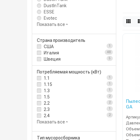
DustInTank
ESSE
Evotec
Показать все
Страна производитель
США
1
Италия
48
Швеция
5
Потребляемая мощность (кВт)
1.1
1
1.15
1
1.3
1
1.5
2
Пылес
2.2
2
GA
2.3
1
2.4
2
Артику
Показать все
Тип мусоросборника