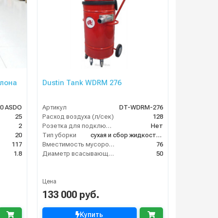
алона
Dustin Tank WDRM 276
20 ASDO
Артикул
DT-WDRM-276
25
Расход воздуха (л/сек)
128
2
Розетка для подключения инструмента
Нет
20
Тип уборки
сухая и сбор жидкостей
117
Вместимость мусоросборника (л)
76
1.8
Диаметр всасывающего отверстия (мм)
50
Цена
133 000 руб.
Купить