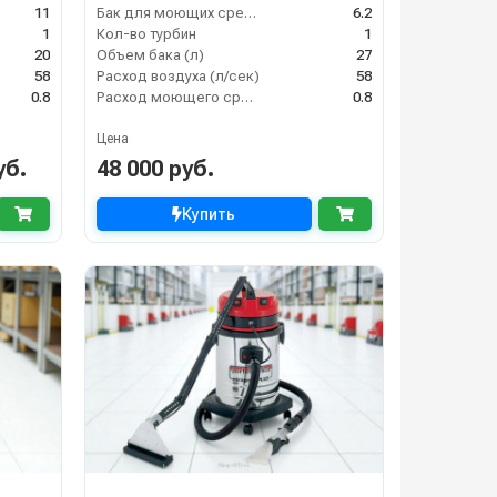
11
Бак для моющих средств
6.2
1
Кол-во турбин
1
20
Объем бака (л)
27
58
Расход воздуха (л/сек)
58
0.8
Расход моющего средства
0.8
Цена
уб.
48 000 руб.
Купить