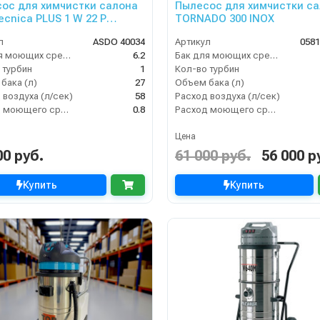
ос для химчистки салона
Пылесос для химчистки с
ecnica PLUS 1 W 22 P
TORNADO 300 INOX
GE SUPER)
л
ASDO 40034
Артикул
058
Бак для моющих средств
6.2
Бак для моющих средств
 турбин
1
Кол-во турбин
бака (л)
27
Объем бака (л)
 воздуха (л/сек)
58
Расход воздуха (л/сек)
Расход моющего средства
0.8
Расход моющего средства
Цена
00 руб.
61 000 руб.
56 000 р
Купить
Купить