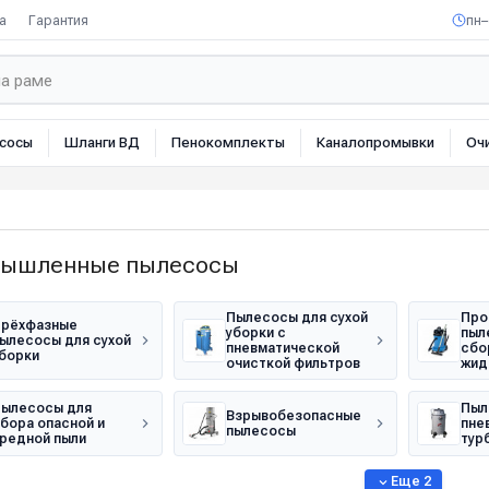
а
Гарантия
пн–
сосы
Шланги ВД
Пенокомплекты
Каналопромывки
Оч
ышленные пылесосы
Пылесосы для сухой
Про
рёхфазные
уборки с
пыл
ылесосы для сухой
пневматической
сбо
борки
очисткой фильтров
жид
ылесосы для
Пыл
Взрывобезопасные
бора опасной и
пне
пылесосы
редной пыли
тур
Еще 2