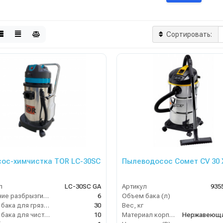
Сортировать:
ос-химчистка TOR LC-30SC
Пылеводосос Сомет CV 30 
л
LC-30SC GA
Артикул
935
Давление разбрызгивания (бар)
6
Объем бака (л)
Объем бака для грязной воды, л
30
Вес, кг
Объем бака для чистой воды, л
10
Материал корпуса