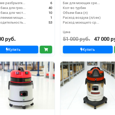
Давление разбрызгивания (бар)
6
Бак для моющих средств
Объем бака для грязной воды, л
40
Кол-во турбин
Объем бака для чистой воды, л
10
Объем бака (л)
Потребляемая мощность (кВт)
1
Расход воздуха (л/сек)
Производительность (л/ч)
53
Расход моющего средства
Цена
00 руб.
51 000 руб.
47 000 р
Купить
Купить