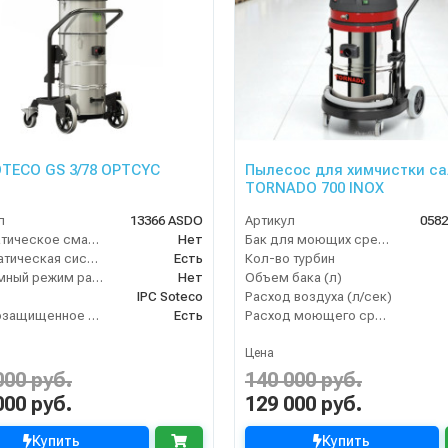
OTECO GS 3/78 OPTCYC
Пылесос для химчистки с
TORNADO 700 INOX
л
13366 ASDO
Артикул
058
Автоматическое сматывание кабеля
Нет
Бак для моющих средств
Антистатическая система
Есть
Кол-во турбин
Бесшумный режим работы
Нет
Объем бака (л)
IPC Soteco
Расход воздуха (л/сек)
Взрывозащищенное исполнение
Есть
Расход моющего средства
Цена
000 руб.
140 000 руб.
000 руб.
129 000 руб.
Купить
Купить