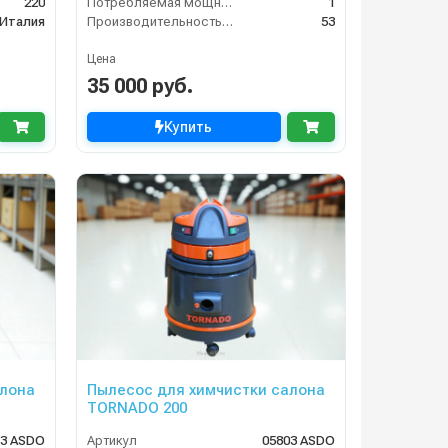
220
Потребляемая мощность (кВт)
1
Италия
Производительность (л/ч)
53
Цена
35 000 руб.
Купить
алона
Пылесос для химчистки салона
TORNADO 200
13 ASDO
Артикул
05803 ASDO