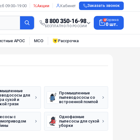
сб 09:00–19:00
Акции
Кабинет
Заказать звонок
8 800 350-16-98
Корзина
0
0 шт.
БЕСПЛАТНО ПО РОССИИ
истные АРОС
МСО
Рассрочка
мышленные
Промышленные
еводососы для
пылеводососы со
ра сухой и
встроенной помпой
кой грязи
есосы с
Однофазные
вмоприводом
пылесосы для сухой
бины
уборки