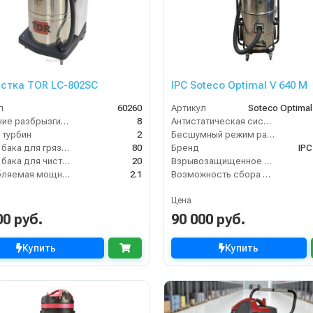
стка TOR LC-802SC
IPC Soteco Optimal V 640 M
л
60260
Артикул
Soteco Optimal
Давление разбрызгивания (бар)
8
Антистатическая система
 турбин
2
Бесшумный режим работы
Объем бака для грязной воды, л
80
Бренд
IPC
Объем бака для чистой воды, л
20
Взрывозащищенное исполнение
Потребляемая мощность (кВт)
2.1
Возможность сбора жидкой грязи
Цена
00 руб.
90 000 руб.
Купить
Купить