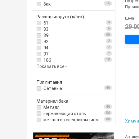
бак
16
Расход воздуха (л/сек)
Цена
61
4
29 0
83
6
89
60
92
2
94
2
97
2
106
10
Показать все
Тип питания
Сетевые
46
Материал бака
Металл
46
нержавеющая сталь
56
металл со спецпокрытием
80
Химчи
Артику