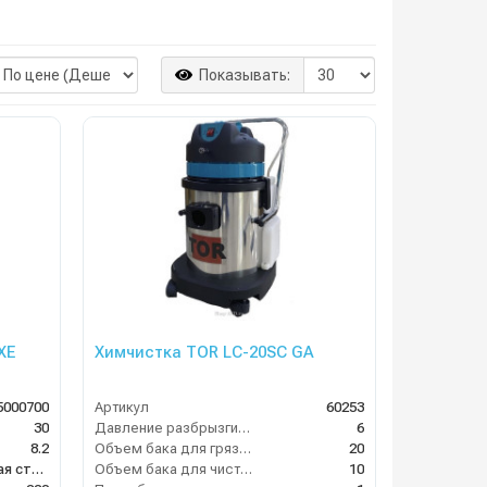
Показывать:
XE
Химчистка TOR LC-20SC GA
5000700
Артикул
60253
30
Давление разбрызгивания (бар)
6
8.2
Объем бака для грязной воды, л
20
Нержавеющая сталь
Объем бака для чистой воды, л
10