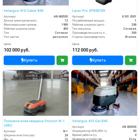
Velargos 410 Cable B45
Lavor Pro SPRINTER
Артикул
AN 600505
Артикул
8.501.0501
Длина электрического кабеля (м)
12
Потребляемая мощность (кВт)
1
Максимальная производительность (кв.м/час)
1900
Рабочая ширина щеток (мм)
290
Рабочая ширина (мм)
450
Тип машины
Сетевая
Тип
Сетевая
Производительность по площади (м2/ч)
500
Тип щетки
дисковая
Страна-производитель
Италия
Цена
Цена
102 000 руб.
112 000 руб.
Купить
Купить
Поломоечная машина Pennon N-1
Velargos 410 Gel B45
(24V)
Артикул
AN 600500
Аккумулятор АКБ (В/А·ч)
80
Артикул
N-1
Время работы (ч)
4
Ширина очистки (см)
28
Зарядное устройство
Есть
Вес, кг
29