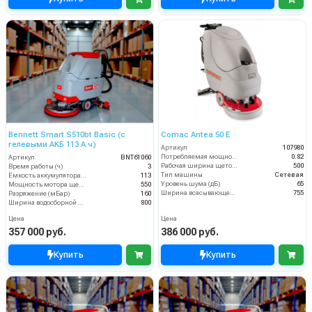
Bennett Smart S510bt Basic (с
Comac Antea 50 E
гелевыми АКБ 113 А ч)
Артикул
107980
Потребляемая мощность (кВт)
0.82
Артикул
BNT61060
Рабочая ширина щеток (мм)
500
Время работы (ч)
3
Тип машины
Сетевая
Ёмкость аккумулятора (Ач)
113
Уровень шума (дБ)
65
Мощность мотора щеток
550
Ширина всасывающей балки (мм)
755
Разряжение (мБар)
160
Ширина водосборной рейки
800
Цена
Цена
357 000 руб.
386 000 руб.
Купить
Купить