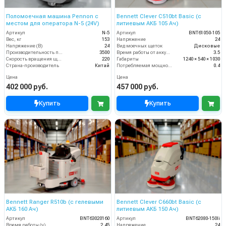
Поломоечная машина Pennon с
Bennett Clever C510bt Basic (с
местом для оператора N-5 (24V)
литиевым АКБ 105 Ач)
Артикул
N-5
Артикул
BNT61050-105
Вес, кг
153
Напряжение
24
Напряжение (В)
24
Вид моечных щеток
Дисковые
Производительность по площади (м2/ч)
3500
Время работы от аккумуляторов (ч)
3.5
Скорость вращения щётки (об/мин)
220
Габариты
1240 × 540 × 1030
Страна-производитель
Китай
Потребляемая мощность (кВт)
0.4
Цена
Цена
402 000 руб.
457 000 руб.
Купить
Купить
Bennett Ranger R510b (с гелевыми
Bennett Clever C660bt Basic (с
АКБ 160 Ач)
литиевым АКБ 150 Ач)
Артикул
BNT63020160
Артикул
BNT62080-150li
Время работы (ч)
2.45
Напряжение
24