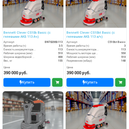
Bennett Clever C510b Basic (с
Bennett Clever C510bt Basic (с
гелевыми АКБ 113 Ач)
гелевыми АКБ 113 а/ч)
Артикул
BNT62060-113
Артикул
C510bt Basic
Время работы (ч)
3.5
Время работы (ч)
3
Ёмкость аккумулятора (Ач)
113
Ёмкость аккумулятора (Ач)
113
Рабочая ширина (мм)
510
Мощность мотора щеток
550
Ширина водосборной рейки
800
Рабочая ширина (мм)
510
Вес, кг
155
Разряжение (мБар)
160
Цена
Цена
390 000 руб.
390 000 руб.
Купить
Купить