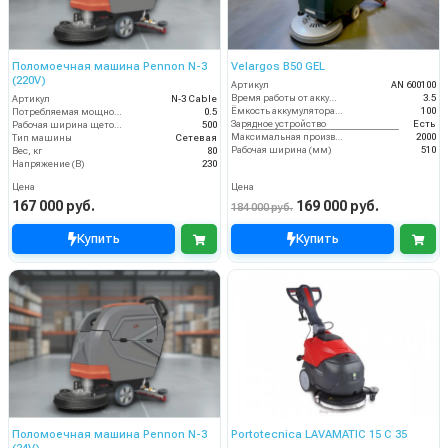
Поломоечная машина Pennon N-3
Velargos B50 GEL
(220V)
Артикул
AN 600100
Время работы от аккумуляторов (ч)
3.5
Артикул
N-3 Cable
Ёмкость аккумулятора (Ач)
100
Потребляемая мощность (кВт)
0.5
Зарядное устройство
Есть
Рабочая ширина щеток (мм)
500
Максимальная производительность (кв.м/час)
2000
Тип машины
Сетевая
Рабочая ширина (мм)
510
Вес, кг
80
Напряжение (В)
230
Цена
Цена
167 000 руб.
169 000 руб.
184 000 руб.
Купить
Купить
Поломоечная машина Pennon N-3
Portotecnica LAVAMATIC 15 C 35