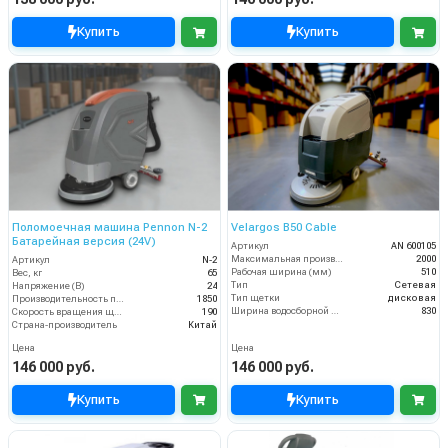
Купить
Купить
Поломоечная машина Pennon N-2
Velargos B50 Cable
Батарейная версия (24V)
Артикул
AN 600105
Максимальная производительность (кв.м/час)
2000
Артикул
N-2
Рабочая ширина (мм)
510
Вес, кг
65
Тип
Сетевая
Напряжение (В)
24
Тип щетки
дисковая
Производительность по площади (м2/ч)
1850
Ширина водосборной рейки
830
Скорость вращения щётки (об/мин)
190
Страна-производитель
Китай
Цена
Цена
146 000 руб.
146 000 руб.
Купить
Купить