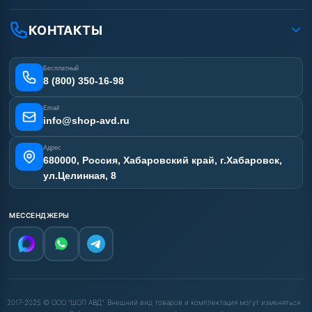
Доставка
Ремонт АВД
Рассрочка
Гарантия
Сертификаты
КОНТАКТЫ
Статьи
Лизинг
Наши работы
Получить скидку
Отзывы наших клиентов
Бесплатный
Карта сайта
8 (800) 350-16-98
Email
info@shop-avd.ru
Адрес
680000, Россия, Хабаровский край, г.Хабаровск,
ул.Целинная, 8
МЕССЕНДЖЕРЫ
2017-2025 © ООО "ШОП АВД". Внешний вид товаров и комплектация могут изменяться