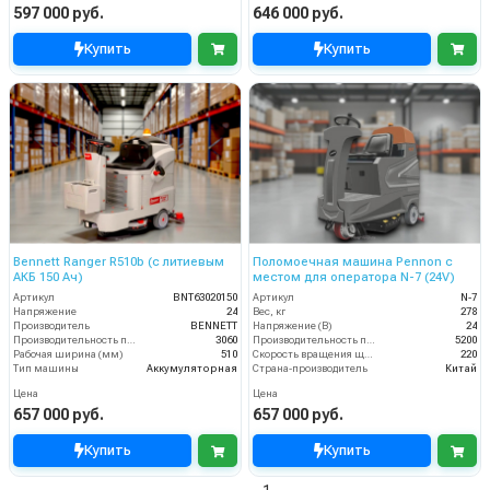
597 000 руб.
646 000 руб.
Купить
Купить
Bennett Ranger R510b (с литиевым
Поломоечная машина Pennon с
АКБ 150 Ач)
местом для оператора N-7 (24V)
Артикул
BNT63020150
Артикул
N-7
Напряжение
24
Вес, кг
278
Производитель
BENNETT
Напряжение (В)
24
Производительность по площади
3060
Производительность по площади (м2/ч)
5200
Рабочая ширина (мм)
510
Скорость вращения щётки (об/мин)
220
Тип машины
Аккумуляторная
Страна-производитель
Китай
Цена
Цена
657 000 руб.
657 000 руб.
Купить
Купить