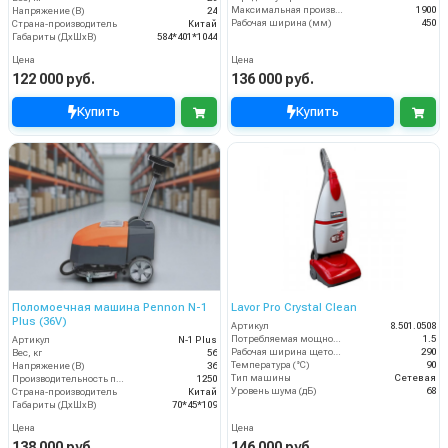
Максимальная производительность (кв.м/час)
1900
Напряжение (В)
24
Рабочая ширина (мм)
450
Страна-производитель
Китай
Габариты (ДхШхВ)
584*401*1044
Цена
Цена
122 000 руб.
136 000 руб.
Купить
Купить
Поломоечная машина Pennon N-1
Lavor Pro Crystal Clean
Plus (36V)
Артикул
8.501.0508
Потребляемая мощность (кВт)
1.5
Артикул
N-1 Plus
Рабочая ширина щеток (мм)
290
Вес, кг
56
Температура (°C)
90
Напряжение (В)
36
Тип машины
Сетевая
Производительность по площади (м2/ч)
1250
Уровень шума (дБ)
68
Страна-производитель
Китай
Габариты (ДхШхВ)
70*45*109
Цена
Цена
138 000 руб.
146 000 руб.