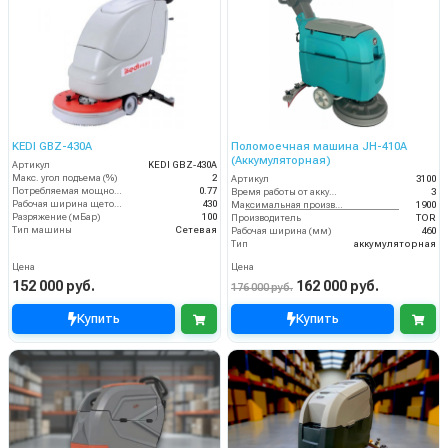
KEDI GBZ-430A
Поломоечная машина JH-410A
(Аккумуляторная)
Артикул
KEDI GBZ-430A
Макс. угол подъема (%)
2
Артикул
3100
Потребляемая мощность (кВт)
0.77
Время работы от аккумуляторов (ч)
3
Рабочая ширина щеток (мм)
430
Максимальная производительность (кв.м/час)
1900
Разряжение (мБар)
100
Производитель
TOR
Тип машины
Сетевая
Рабочая ширина (мм)
460
Тип
аккумуляторная
Цена
Цена
152 000 руб.
162 000 руб.
176 000 руб.
Купить
Купить