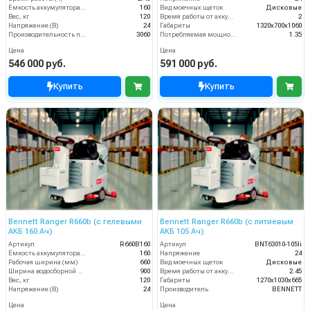
Ёмкость аккумулятора (Ач)
160
Вид моечных щеток
Дисковые
Вес, кг
120
Время работы от аккумуляторов (ч)
2
Напряжение (В)
24
Габариты
1320х700х1060
Производительность по площади (м2/ч)
3060
Потребляемая мощность (кВт)
1.35
Цена
Цена
546 000 руб.
591 000 руб.
Купить
Купить
Bennett Ranger R660b (с гелевыми
Bennett Ranger R660b (с литиевым
АКБ 160 Ач)
АКБ 105 Ач)
Артикул
R660B160
Артикул
BNT63010-105li
Ёмкость аккумулятора (Ач)
160
Напряжение
24
Рабочая ширина (мм)
660
Вид моечных щеток
Дисковые
Ширина водосборной рейки
900
Время работы от аккумуляторов (ч)
2.45
Вес, кг
120
Габариты
1270х1030х665
Напряжение (В)
24
Производитель
BENNETT
Цена
Цена