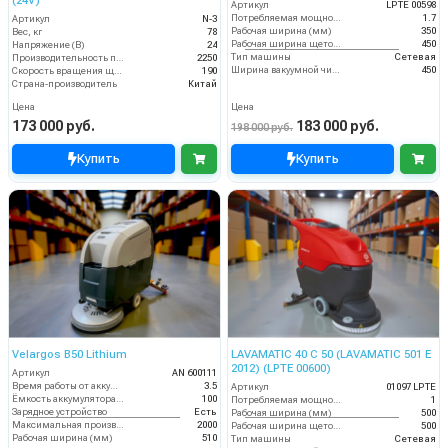
(24V)
Артикул
LPTE 00598
Потребляемая мощность (кВт)
1.7
Артикул
N-3
Рабочая ширина (мм)
350
Вес, кг
78
Рабочая ширина щеток (мм)
450
Напряжение (В)
24
Тип машины
Сетевая
Производительность по площади (м2/ч)
2250
Ширина вакуумной чистки (мм)
450
Скорость вращения щётки (об/мин)
190
Страна-производитель
Китай
Цена
Цена
173 000 руб.
183 000 руб.
198 000 руб.
Купить
Купить
Velargos B50 Lithium
LAVAMATIC 40 C 50 (LAVAMATIC 501 E
2012) (LPTE 00600)
Артикул
AN 600111
Время работы от аккумуляторов (ч)
3.5
Артикул
01097 LPTE
Ёмкость аккумулятора (Ач)
100
Потребляемая мощность (кВт)
1
Зарядное устройство
Есть
Рабочая ширина (мм)
500
Максимальная производительность (кв.м/час)
2000
Рабочая ширина щеток (мм)
500
Рабочая ширина (мм)
510
Тип машины
Сетевая