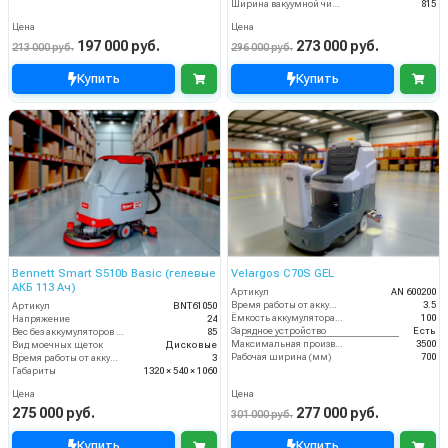
Ширина вакуумной чистки (мм)
815
Цена
Цена
197 000 руб.
273 000 руб.
213 000 руб.
296 000 руб.
Купить
Купить
Bennett Smart S510b Basic (гелевые
Velargos C70S GEL
АКБ 113 Ач)
Артикул
AN 600200
Время работы от аккумуляторов (ч)
3.5
Артикул
BNT61050
Ёмкость аккумулятора (Ач)
100
Напряжение
24
Зарядное устройство
Есть
Вес без аккумуляторов (кг)
85
Максимальная производительность (кв.м/час)
3500
Вид моечных щеток
Дисковые
Рабочая ширина (мм)
700
Время работы от аккумуляторов (ч)
3
Габариты
1320 × 540 × 1060
Цена
Цена
275 000 руб.
277 000 руб.
301 000 руб.
Купить
Купить