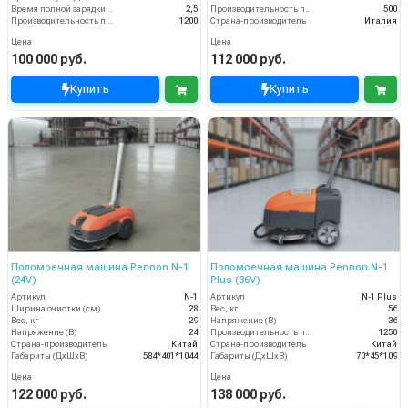
Время полной зарядки аккумулятора (ч)
2,5
Производительность по площади (м2/ч)
500
Производительность по площади (м2/ч)
1200
Страна-производитель
Италия
Цена
Цена
100 000 руб.
112 000 руб.
Купить
Купить
Поломоечная машина Pennon N-1
Поломоечная машина Pennon N-1
(24V)
Plus (36V)
Артикул
N-1
Артикул
N-1 Plus
Ширина очистки (см)
28
Вес, кг
56
Вес, кг
29
Напряжение (В)
36
Напряжение (В)
24
Производительность по площади (м2/ч)
1250
Страна-производитель
Китай
Страна-производитель
Китай
Габариты (ДхШхВ)
584*401*1044
Габариты (ДхШхВ)
70*45*109
Цена
Цена
122 000 руб.
138 000 руб.