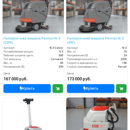
Поломоечная машина Pennon N-3
Поломоечная машина Pennon N-3
(220V)
(24V)
Артикул
N-3 Cable
Артикул
N-3
Потребляемая мощность (кВт)
0.5
Вес, кг
78
Рабочая ширина щеток (мм)
500
Напряжение (В)
24
Тип машины
Сетевая
Производительность по площади (м2/ч)
2250
Вес, кг
80
Скорость вращения щётки (об/мин)
190
Напряжение (В)
230
Страна-производитель
Китай
Цена
Цена
167 000 руб.
173 000 руб.
Купить
Купить