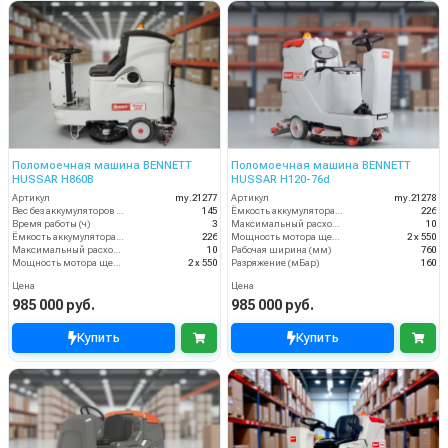
Поломоечная машина BENNETT
Поломоечная машина BENNETT
HUSSAR H860B
HUSSAR H120-76d
Артикул
my.21277
Артикул
my.21278
Вес без аккумуляторов (кг)
145
Ёмкость аккумулятора (Ач)
226
Время работы (ч)
3
Максимальный расход воздуха, куб.м/мин
10
Ёмкость аккумулятора (Ач)
226
Мощность мотора щеток
2 х 550
Максимальный расход воздуха, куб.м/мин
10
Рабочая ширина (мм)
760
Мощность мотора щеток
2 х 550
Разряжение (мБар)
160
Цена
Цена
985 000 руб.
985 000 руб.
Купить
Купить