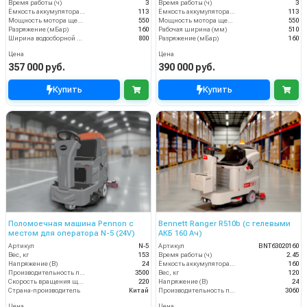
Время работы (ч)
3
Время работы (ч)
3
Ёмкость аккумулятора (Ач)
113
Ёмкость аккумулятора (Ач)
113
Мощность мотора щеток
550
Мощность мотора щеток
550
Разряжение (мБар)
160
Рабочая ширина (мм)
510
Ширина водосборной рейки
800
Разряжение (мБар)
160
Цена
Цена
357 000 руб.
390 000 руб.
Купить
Купить
Поломоечная машина Pennon с
Bennett Ranger R510b (с гелевыми
местом для оператора N-5 (24V)
АКБ 160 Ач)
Артикул
N-5
Артикул
BNT63020160
Вес, кг
153
Время работы (ч)
2.45
Напряжение (В)
24
Ёмкость аккумулятора (Ач)
160
Производительность по площади (м2/ч)
3500
Вес, кг
120
Скорость вращения щётки (об/мин)
220
Напряжение (В)
24
Страна-производитель
Китай
Производительность по площади (м2/ч)
3060
Цена
Цена