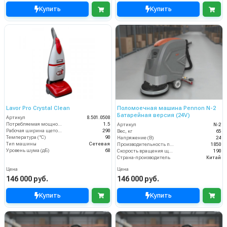
Купить
Купить
Lavor Pro Crystal Clean
Поломоечная машина Pennon N-2
Батарейная версия (24V)
Артикул
8.501.0508
Потребляемая мощность (кВт)
1.5
Артикул
N-2
Рабочая ширина щеток (мм)
290
Вес, кг
65
Температура (°C)
90
Напряжение (В)
24
Тип машины
Сетевая
Производительность по площади (м2/ч)
1850
Уровень шума (дБ)
68
Скорость вращения щётки (об/мин)
190
Страна-производитель
Китай
Цена
Цена
146 000 руб.
146 000 руб.
Купить
Купить