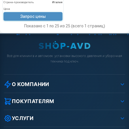
Страна-производитель
Италия
Цена
Запрос цены
Показано с 1 по 25 из 25 (всего 1 страниц)
Всё для клининга и автомоек: установки высокого давления и уборочная
техника под ключ.
О КОМПАНИИ
О компании
Реквизиты ООО «Шоп АВД»
ПОКУПАТЕЛЯМ
Защита данных клиента
Как заказать?
Условия соглашения
Оплата
УСЛУГИ
Вакансии
Доставка
Ремонт АВД