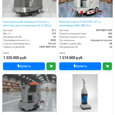
Поломоечная машина Pennon с
Bennett Patrol P150 PRO GT (с
местом для оператора N-9 (36V))
литиевым АКБ 300 Ач)
Артикул
N-9
Артикул
BNT66010-300
Вес, кг
373
Ёмкость аккумулятора (Ач)
300
Напряжение (В)
36
Рабочая ширина щеток (мм)
860
Производительность по площади (м2/ч)
6500
Тип машины
Аккумуляторная
Страна-производитель
Китай
Уровень шума (дБ)
68
Габариты (ДхШхВ)
1850*950*1510
Напряжение (В)
24
Цена
Цена
1 335 000 руб.
1 574 000 руб.
Купить
Купить