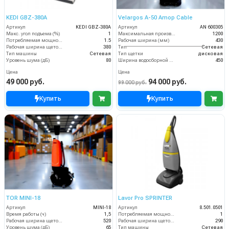
KEDI GBZ-380A
Velargos A-50 Amop Cable
Артикул
KEDI GBZ-380A
Артикул
AN 600305
Макс. угол подъема (%)
1
Максимальная производительность (кв.м/час)
1200
Потребляемая мощность (кВт)
1.5
Рабочая ширина (мм)
430
Рабочая ширина щеток (мм)
380
Тип
Сетевая
Тип машины
Сетевая
Тип щетки
дисковая
Уровень шума (дБ)
80
Ширина водосборной рейки
450
Цена
Цена
49 000 руб.
94 000 руб.
99 000 руб.
Купить
Купить
TOR MINI-18
Lavor Pro SPRINTER
Артикул
MINI-18
Артикул
8.501.0501
Время работы (ч)
1,5
Потребляемая мощность (кВт)
1
Рабочая ширина щеток (мм)
520
Рабочая ширина щеток (мм)
290
Уровень шума (дБ)
65
Тип машины
Сетевая