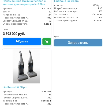
Поломоечная машина Pennon с
Lindhaus LW 30 pro
местом для оператора N-5 Plus
Артикул
LW 30 pro
(24V)
Потребляемая мощность (кВт)
1.45
Артикул
N-5 Plus
Рабочая ширина щеток (мм)
255
Вес, кг
160
Тип машины
Сетевая
Напряжение (В)
24
Производительность по площади (м2/ч)
250
Производительность по площади (м2/ч)
4000
Страна-производитель
Италия
Скорость вращения щётки (об/мин)
190
Страна-производитель
Китай
Цена
3 393 000 руб.
Цена
Купить
Запрос цены
Lindhaus LW 38 pro
Артикул
LW 38 pro
Потребляемая мощность (кВт)
1.45
Рабочая ширина щеток (мм)
380
Тип машины
Сетевая
Производительность по площади (м2/ч)
320