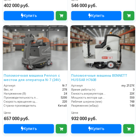
402 000 руб.
546 000 руб.
Купить
Купить
Поломоечная машина Pennon с
Поломоечные машины BENNETT
местом для оператора N-7 (24V)
HUSSAR H760B
Артикул
N-7
Артикул
my.21276
Вес, кг
278
Время работы (ч)
3
Напряжение (В)
24
Ёмкость аккумулятора (Ач)
226
Производительность по площади (м2/ч)
5200
Мощность мотора щеток
550
Скорость вращения щётки (об/мин)
220
Рабочая ширина (мм)
760
Страна-производитель
Китай
Разряжение (мБар)
160
Цена
Цена
657 000 руб.
932 000 руб.
Купить
Купить