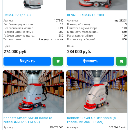
COMAC Vispa XS
BENNETT SMART S510B
Артикул
107240
Артикул
my.21268
Вес без аккумуляторов (кг)
18
Время работы (ч)
3
Потребляемая мощность (кВт)
0.24
Ёмкость аккумулятора (Ач)
113
Рабочая ширина (мм)
280
Мощность мотора щеток
550
Рабочая ширина щеток (мм)
280
Разряжение (мБар)
160
Тип машины
Аккумуляторная
Ширина водосборной рейки
800
Цена
Цена
274 000 руб.
284 000 руб.
Купить
Купить
Bennett Smart S510bt Basic (с
Bennett Clever C510bt Basic (с
гелевыми АКБ 113 А ч)
гелевыми АКБ 113 а/ч)
Артикул
BNT61060
Артикул
C510bt Basic