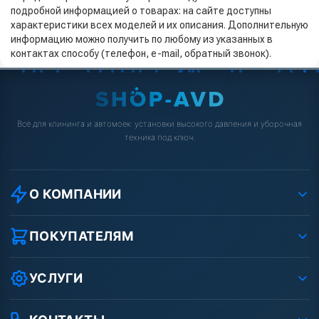
подробной информацией о товарах: на сайте доступны
характеристики всех моделей и их описания. Дополнительную
информацию можно получить по любому из указанных в
контактах способу (телефон, e-mail, обратный звонок).
Всё для клининга и автомоек: установки высокого давления и уборочная
техника под ключ.
О КОМПАНИИ
О компании
Реквизиты ООО «Шоп АВД»
ПОКУПАТЕЛЯМ
Защита данных клиента
Как заказать?
Условия соглашения
Оплата
УСЛУГИ
Вакансии
Доставка
Ремонт АВД
Рассрочка
Гарантия
Сертификаты