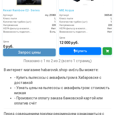
Rexair Rainbow E2- Series
MIE Acqua
Артикул
my.25963
Артикул
380543
Класс пыли
L
Класс пыли
L
Количество турбин (шт)
1
Количество турбин (шт)
1
Напряжение
220
Напряжение
220
HEPA фильтр в комплекте
Нет
HEPA фильтр в комплекте
Нет
Возможность подключения электрощетки
Есть
Возможность подключения электрощетки
Нет
Цена
Цена
12 000 руб.
0 руб.
Купить
Запрос цены
Показано с 1 по 2 из 2 (всего 1 страниц)
В интернет-магазине habarovsk.shop-avd.ru Вы можете:
- Купить пылесосы с аквафильтром в Хабаровске с
доставкой
- Узнать цены на пылесосы с аквафильтром: стоиомсть
низкая
- Произвести оплату заказа банковской картой или
оплатив счёт
Перед совершением покупки рекомендуем ознакомиться с