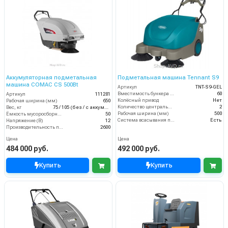
Аккумуляторная подметальная
Подметальная машина Tennant S9
машина COMAC CS 500Bt
Артикул
TNT-S9-GEL
Вместимость бункера (л)
60
Артикул
111281
Колёсный привод
Нет
Рабочая ширина (мм)
650
Количество центральных мусоросборных валиков (шт)
2
Вес, кг
75 / 105 (без / с аккумуляторами)
Рабочая ширина (мм)
500
Ёмкость мусоросборника (л)
50
Система всасывания пыли
Есть
Напряжение (В)
12
Производительность по площади (м2/ч)
2600
Цена
Цена
484 000 руб.
492 000 руб.
Купить
Купить