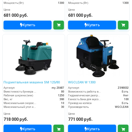
Мощность (Вт)
1300
Мощность (Вт)
1300
Цена
Цена
681 000 руб.
681 000 руб.
Купить
Купить
Подметальная машина SM 125/80
WGCLEAN W 1300
Артикул
my.20487
Артикул
Z090032
Вместимость бункера (л)
80
Возможность работы внутри помещения
Есть
Рабочая ширина (мм)
1250
Гидравлическая разгрузка
Нет
Вес, кг
360
Емкость бака для мусора (л)
100
Максимальная скорость движения (км/ч)
10
Привод на колёса
Есть
Максимальный угол наклона (%)
30
Производитель
WGCLEAN
Цена
Цена
718 000 руб.
771 000 руб.
Купить
Купить