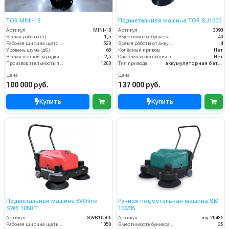
TOR MINI-18
Подметальная машина TOR SJ1000
Артикул
MINI-18
Артикул
3090
Время работы (ч)
1,5
Вместимость бункера (л)
40
Рабочая ширина щеток (мм)
520
Время работы от аккумуляторов (ч)
4
Уровень шума (дБ)
65
Колёсный привод
Нет
Время полной зарядки аккумулятора (ч)
2,5
Система всасывания пыли
Нет
Производительность по площади (м2/ч)
1200
Тип привода
аккумуляторная батарея
Цена
Цена
100 000 руб.
137 000 руб.
Купить
Купить
Подметальная машина EVOline
Ручная подметальная машина SM
SWB 1050 T
106/35
Артикул
SWB1050T
Артикул
my.20486
Рабочая ширина щетки, мм
1050
Вместимость бункера (л)
35