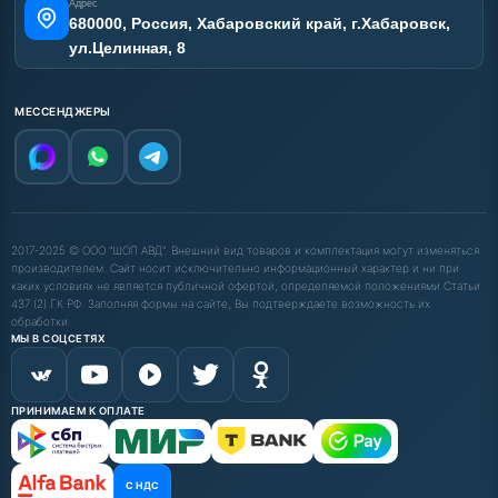
Адрес
680000, Россия, Хабаровский край, г.Хабаровск,
ул.Целинная, 8
МЕССЕНДЖЕРЫ
2017-2025 © ООО "ШОП АВД". Внешний вид товаров и комплектация могут изменяться
производителем. Сайт носит исключительно информационный характер и ни при
каких условиях не является публичной офертой, определяемой положениями Статьи
437 (2) ГК РФ. Заполняя формы на сайте, Вы подтверждаете возможность их
обработки.
МЫ В СОЦСЕТЯХ
ПРИНИМАЕМ К ОПЛАТЕ
С НДС