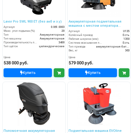
Lavor Pro SWL 900 ET (без акб и з.у)
Аккумуляторная подметальная
машина с местом оператора
Артикул
0.061.0003
Chancee U135
Макс. угол подъема (%)
20
Артикул
U135
Тип
Аккумуляторная
Колёсный привод
Есть
Тип машины
Аккумуляторная
Рабочая ширина (мм)
1350
Производительность по площади (м2/ч)
3400
Система всасывания пыли
Есть
Тип щёток
цилиндрические
Тип привода
аккумуляторная батарея
Вес, кг
363
Цена
Цена
538 000 руб.
579 000 руб.
Купить
Купить
Поломоечная аккумуляторная
Подметальная машина EVOline