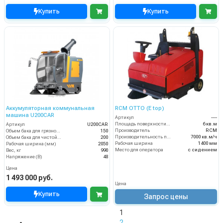
Купить
Купить
Аккумуляторная коммунальная
RCM OТТО (E top)
машина U200CAR
Артикул
----
Площадь поверхности фильтра
6 кв.м
Артикул
U200CAR
Производитель
RCM
Объем бака для грязной воды, л
150
Производительность по площади
7000 кв.м/ч
Объем бака для чистой воды, л
200
Рабочая ширина
1400 мм
Рабочая ширина (мм)
2050
Место для оператора
с сидением
Вес, кг
990
Напряжение (В)
48
Цена
1 493 000 руб.
Цена
Купить
Запрос цены
1
2