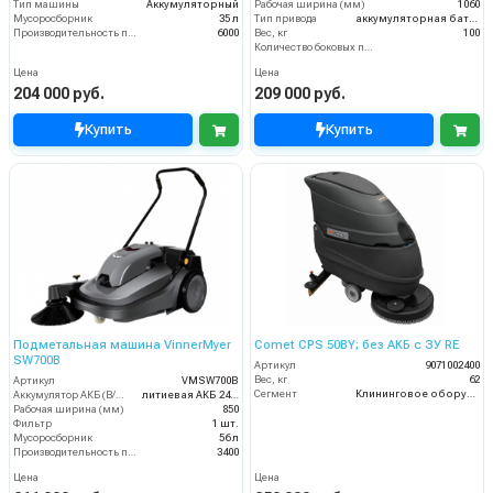
Тип машины
Аккумуляторный
Рабочая ширина (мм)
1060
Мусоросборник
35 л
Тип привода
аккумуляторная батарея
Производительность по площади (м2/ч)
6000
Вес, кг
100
Количество боковых подметальных щёток (шт)
Цена
Цена
204 000 руб.
209 000 руб.
Купить
Купить
Подметальная машина VinnerMyer
Comet CPS 50BY; без АКБ с ЗУ RE
SW700B
Артикул
9071002400
Вес, кг
62
Артикул
VMSW700B
Сегмент
Клининговое оборудование
Аккумулятор АКБ (В/А·ч)
литиевая АКБ 24Ач
Рабочая ширина (мм)
850
Фильтр
1 шт.
Мусоросборник
56 л
Производительность по площади (м2/ч)
3400
Цена
Цена