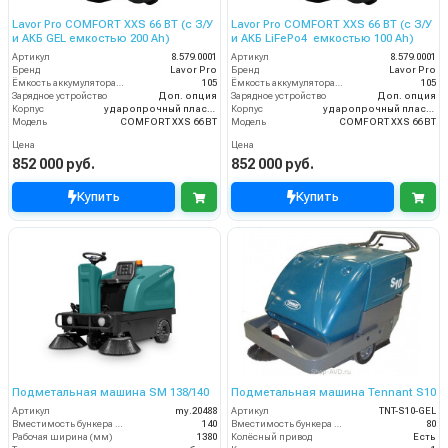
Lavor Pro COMFORT XXS 66 BT (с З/У
Lavor Pro COMFORT XXS 66 BT (с З/У
и АКБ GEL емкостью 200 Ah)
и АКБ LiFePo4 емкостью 100 Ah)
Артикул
8.579.0001
Артикул
8.579.0001
Бренд
Lavor Pro
Бренд
Lavor Pro
Ёмкость аккумулятора (Ач)
105
Ёмкость аккумулятора (Ач)
105
Зарядное устройство
Доп. опция
Зарядное устройство
Доп. опция
Корпус
ударопрочный пластик
Корпус
ударопрочный пластик
Модель
COMFORT XXS 66 BT
Модель
COMFORT XXS 66 BT
Цена
Цена
852 000 руб.
852 000 руб.
Купить
Купить
Подметальная машина SM 138/140
Подметальная машина Tennant S10
Артикул
my.20488
Артикул
TNT-S10-GEL
Вместимость бункера (л)
140
Вместимость бункера (л)
80
Рабочая ширина (мм)
1380
Колёсный привод
Есть