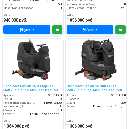
Тип привода
аккумуляторная батарея
Количество центральных мусоросборных валиков (шт)
1
Вес, кг
530
Рабочая ширина (мм)
600
Максимальная скорость движения (км/ч)
10
Система всасывания пыли
Есть
Цена
Цена
948 000 руб.
1 056 000 руб.
Купить
Купить
Поломоечная аккумуляторная
Поломоечная аккумуляторная
машина с сидением для водителя
машина с сидением для водителя
Comet CRS 85BYT; без АКБ ЗУ
Comet CRS 90BT; без АКБ и ЗУ
Артикул
9070000600
Артикул
9070000900
Вес, кг
195
В коробке
1
Габаритные размеры, мм
1460x810x1380
Вес, кг
220
Напряжение, В
24
Сегмент
Клининговое оборудование
Объём, л
110
Сегмент
Клининговое оборудование
Цена
Цена
1 064 000 руб.
1 306 000 руб.