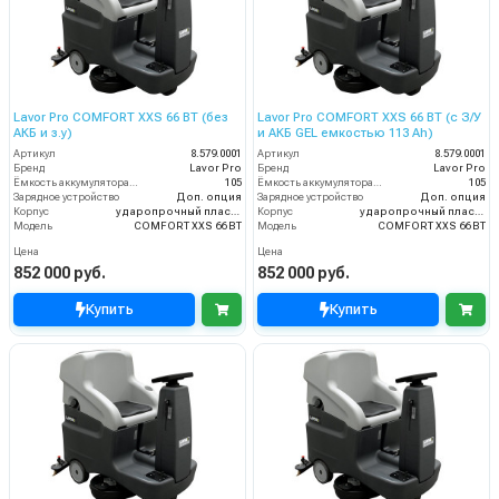
Lavor Pro COMFORT XXS 66 BT (без
Lavor Pro COMFORT XXS 66 BT (с З/У
АКБ и з.у)
и АКБ GEL емкостью 113 Ah)
Артикул
8.579.0001
Артикул
8.579.0001
Бренд
Lavor Pro
Бренд
Lavor Pro
Ёмкость аккумулятора (Ач)
105
Ёмкость аккумулятора (Ач)
105
Зарядное устройство
Доп. опция
Зарядное устройство
Доп. опция
Корпус
ударопрочный пластик
Корпус
ударопрочный пластик
Модель
COMFORT XXS 66 BT
Модель
COMFORT XXS 66 BT
Цена
Цена
852 000 руб.
852 000 руб.
Купить
Купить