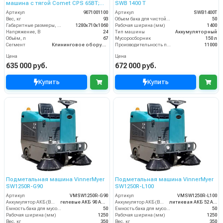
машина с тягой Comet CPS 65BT;
SWB 1400 T
без АКБ и ЗУ
Артикул
9071001100
Артикул
SWB1400T
Вес, кг
93
Объем бака для чистой воды, л
50
Габаритные размеры, мм
1280x710x1060
Рабочая ширина (мм)
1400
Напряжение, В
24
Тип машины
Аккумуляторный
Объём, л
67
Мусоросборник
150 л
Сегмент
Клининговое оборудование
Производительность по площади (м2/ч)
11000
Цена
Цена
635 000 руб.
672 000 руб.
Купить
Купить
Подметальная машина VinnerMyer
Подметальная машина VinnerMyer
SW1250R-G90
SW1250R-L100
Артикул
VMSW1250R-G90
Артикул
VMSW1250R-L100
Аккумулятор АКБ (В/А·ч)
гелевые АКБ 90 Ач С20
Аккумулятор АКБ (В/А·ч)
литиевая АКБ 52 Ач С2
Емкость бака для мусора (л)
50
Емкость бака для мусора (л)
50
Рабочая ширина (мм)
1250
Рабочая ширина (мм)
1250
Вес, кг
350
Вес, кг
350