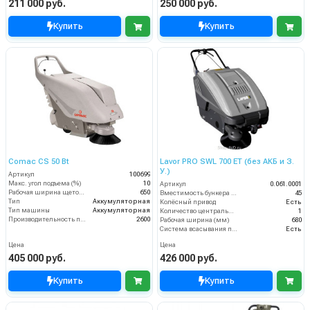
211 000 руб.
250 000 руб.
Купить
Купить
Comac CS 50 Bt
Lavor PRO SWL 700 ET (без АКБ и З.
У.)
Артикул
100699
Макс. угол подъема (%)
10
Артикул
0.061.0001
Рабочая ширина щеток (мм)
650
Вместимость бункера (л)
45
Тип
Аккумуляторная
Колёсный привод
Есть
Тип машины
Аккумуляторная
Количество центральных мусоросборных валиков (шт)
1
Производительность по площади (м2/ч)
2600
Рабочая ширина (мм)
680
Система всасывания пыли
Есть
Цена
Цена
405 000 руб.
426 000 руб.
Купить
Купить