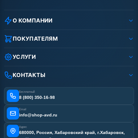
О КОМПАНИИ
О компании
Реквизиты ООО «Шоп АВД»
ПОКУПАТЕЛЯМ
Защита данных клиента
Как заказать?
Условия соглашения
Оплата
УСЛУГИ
Вакансии
Доставка
Ремонт АВД
Рассрочка
Гарантия
Сертификаты
КОНТАКТЫ
Статьи
Лизинг
Наши работы
Получить скидку
Отзывы наших клиентов
Бесплатный
Карта сайта
8 (800) 350-16-98
Email
info@shop-avd.ru
Адрес
680000, Россия, Хабаровский край, г.Хабаровск,