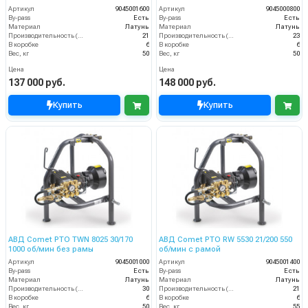
Артикул
9045001600
Артикул
9045000800
By-pass
Есть
By-pass
Есть
Материал
Латунь
Материал
Латунь
Производительность (л/мин)
21
Производительность (л/мин)
23
В коробке
6
В коробке
6
Вес, кг
50
Вес, кг
50
Цена
Цена
137 000 руб.
148 000 руб.
Купить
Купить
АВД Comet PTO TWN 8025 30/170
АВД Comet PTO RW 5530 21/200 550
1000 об/мин без рамы
об/мин с рамой
Артикул
9045001000
Артикул
9045001400
By-pass
Есть
By-pass
Есть
Материал
Латунь
Материал
Латунь
Производительность (л/мин)
30
Производительность (л/мин)
21
В коробке
6
В коробке
6
Вес, кг
50
Вес, кг
55