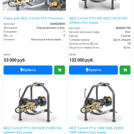
Рама для АВД Comet PTO Premium
АВД Comet PTO RW 4022 15/150 550
об/мин без рамы
Артикул
3206029500
Материал
Окрашенная сталь
Артикул
9045001700
В коробке
1
Бак для моющих средств
Нет
Вес, кг
6
Бренд
Comet
Сегмент
Насосы и насосные станции
Грязевая фреза
Доп.опция
Длина шланга ВД (м)
10
Защита от недостатка масла
Есть
Цена
Цена
53 000 руб.
132 000 руб.
Купить
Купить
АВД Comet PTO RW 5530 21/200 550
АВД Comet PTO TWN 6036 23/200
об/мин без рамы
1000 об/мин без рамы