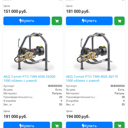
Цена
Цена
151 000 руб.
181 000 руб.
Купить
Купить
АВД Comet PTO TWN 6036 23/200
АВД Comet PTO TWN 8025 30/170
1000 об/мин с рамой
1000 об/мин с рамой
Артикул
9045000300
Артикул
9045000500
By-pass
Есть
By-pass
Есть
Материал
Латунь
Материал
Латунь
Производительность (л/мин)
23
Производительность (л/мин)
30
В коробке
6
В коробке
6
Вес, кг
55
Вес, кг
55
Цена
Цена
191 000 руб.
194 000 руб.
Купить
Купить