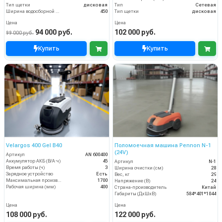
Тип щетки
дисковая
Тип
Сетевая
Ширина водосборной рейки
450
Тип щетки
дисковая
Цена
Цена
94 000 руб.
102 000 руб.
99 000 руб.
Купить
Купить
Velargos 400 Gel B40
Поломоечная машина Pennon N-1
(24V)
Артикул
AN 600400
Аккумулятор АКБ (В/А·ч)
45
Артикул
N-1
Время работы (ч)
3
Ширина очистки (см)
28
Зарядное устройство
Есть
Вес, кг
29
Максимальная производительность (кв.м/час)
1700
Напряжение (В)
24
Рабочая ширина (мм)
400
Страна-производитель
Китай
Габариты (ДхШхВ)
584*401*1044
Цена
Цена
108 000 руб.
122 000 руб.