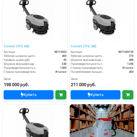
Comet CPS 45E
Comet CPS 36E
Артикул
90710003
Артикул
9071000100
Рабочая ширина щеток (мм)
400
Рабочая ширина щеток (мм)
370
Уровень шума (дБ)
65
Ширина всасывающей балки (мм)
460
Ширина всасывающей балки (мм)
540
Производительность по площади (м2/ч)
1260
Производительность по площади (м2/ч)
1600
Страна-производитель
Италия
Страна-производитель
Италия
Потребляемая мощность (Вт)
400
Цена
Цена
198 000 руб.
211 000 руб.
Купить
Купить