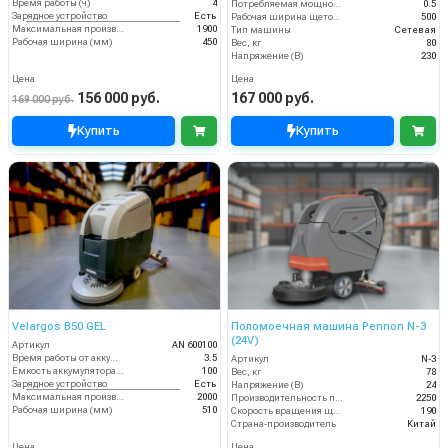
Время работы (ч)
4
Потребляемая мощность (кВт)
0.5
Зарядное устройство
Есть
Рабочая ширина щеток (мм)
500
Максимальная производительность (кв.м/час)
1900
Тип машины
Сетевая
Рабочая ширина (мм)
450
Вес, кг
80
Напряжение (В)
230
Цена
Цена
156 000 руб.
167 000 руб.
169 000 руб.
Купить
Купить
Velargos B50 GEL
Поломоечная машина Pennon N-3
(24V)
Артикул
AN 600100
Время работы от аккумуляторов (ч)
3.5
Артикул
N-3
Ёмкость аккумулятора (Ач)
100
Вес, кг
78
Зарядное устройство
Есть
Напряжение (В)
24
Максимальная производительность (кв.м/час)
2000
Производительность по площади (м2/ч)
2250
Рабочая ширина (мм)
510
Скорость вращения щётки (об/мин)
190
Страна-производитель
Китай
Цена
Цена