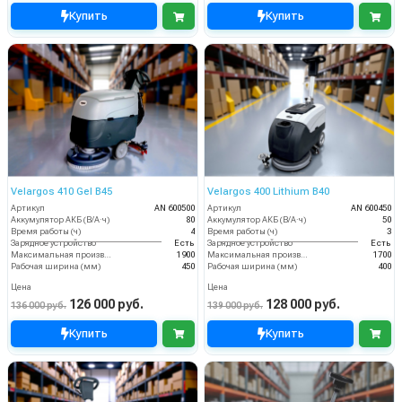
Купить
Купить
Velargos 410 Gel B45
Velargos 400 Lithium B40
Артикул
AN 600500
Артикул
AN 600450
Аккумулятор АКБ (В/А·ч)
80
Аккумулятор АКБ (В/А·ч)
50
Время работы (ч)
4
Время работы (ч)
3
Зарядное устройство
Есть
Зарядное устройство
Есть
Максимальная производительность (кв.м/час)
1900
Максимальная производительность (кв.м/час)
1700
Рабочая ширина (мм)
450
Рабочая ширина (мм)
400
Цена
Цена
126 000 руб.
128 000 руб.
136 000 руб.
139 000 руб.
Купить
Купить