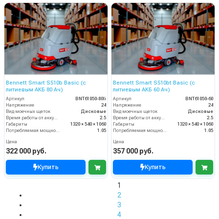
Bennett Smart S510b Basic (с
Bennett Smart S510bt Basic (с
литиевым АКБ 80 Ач)
литиевым АКБ 60 Ач)
Артикул
BNT61050-80li
Артикул
BNT61050-60
Напряжение
24
Напряжение
24
Вид моечных щеток
Дисковые
Вид моечных щеток
Дисковые
Время работы от аккумуляторов (ч)
2.5
Время работы от аккумуляторов (ч)
2.5
Габариты
1320 × 540 × 1060
Габариты
1320 × 540 × 1060
Потребляемая мощность (кВт)
1.05
Потребляемая мощность (кВт)
1.05
Цена
Цена
322 000 руб.
357 000 руб.
Купить
Купить
1
2
3
4