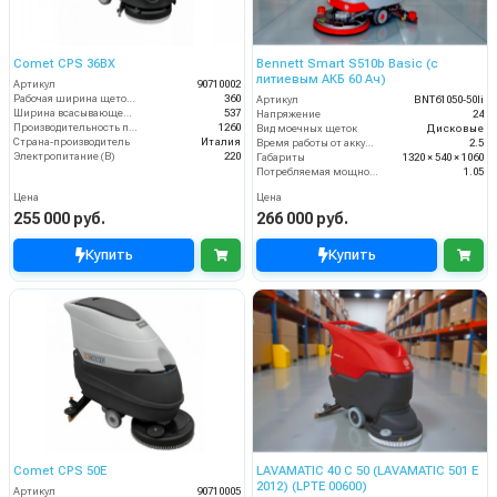
Comet CPS 36BX
Bennett Smart S510b Basic (с
литиевым АКБ 60 Ач)
Артикул
90710002
Рабочая ширина щеток (мм)
360
Артикул
BNT61050-50li
Ширина всасывающей балки (мм)
537
Напряжение
24
Производительность по площади (м2/ч)
1260
Вид моечных щеток
Дисковые
Страна-производитель
Италия
Время работы от аккумуляторов (ч)
2.5
Электропитание (В)
220
Габариты
1320 × 540 × 1060
Потребляемая мощность (кВт)
1.05
Цена
Цена
255 000 руб.
266 000 руб.
Купить
Купить
Comet CPS 50E
LAVAMATIC 40 C 50 (LAVAMATIC 501 E
2012) (LPTE 00600)
Артикул
90710005