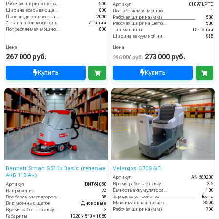
Рабочая ширина щеток (мм)
500
Артикул
01097 LPTE
Ширина всасывающей балки (мм)
800
Потребляемая мощность (кВт)
1
Производительность по площади (м2/ч)
2000
Рабочая ширина (мм)
500
Страна-производитель
Италия
Рабочая ширина щеток (мм)
500
Потребляемая мощность (Вт)
800
Тип машины
Сетевая
Ширина вакуумной чистки (мм)
815
Цена
Цена
267 000 руб.
273 000 руб.
296 000 руб.
Купить
Купить
Bennett Smart S510b Basic (гелевые
Velargos C70S GEL
АКБ 113 Ач)
Артикул
AN 600200
Время работы от аккумуляторов (ч)
3.5
Артикул
BNT61050
Ёмкость аккумулятора (Ач)
100
Напряжение
24
Зарядное устройство
Есть
Вес без аккумуляторов (кг)
85
Максимальная производительность (кв.м/час)
3500
Вид моечных щеток
Дисковые
Рабочая ширина (мм)
700
Время работы от аккумуляторов (ч)
3
Габариты
1320 × 540 × 1060