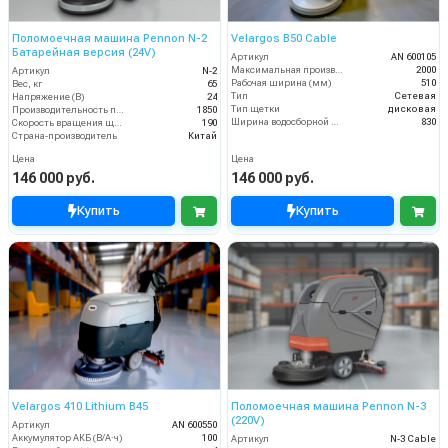
Поломоечная машина Pennon N-2
Velargos B50 Cable
Батарейная версия (24V)
Артикул
AN 600105
Максимальная производительность (кв.м/час)
2000
Артикул
N-2
Рабочая ширина (мм)
510
Вес, кг
65
Тип
Сетевая
Напряжение (В)
24
Тип щетки
дисковая
Производительность по площади (м2/ч)
1850
Ширина водосборной рейки
830
Скорость вращения щётки (об/мин)
190
Страна-производитель
Китай
Цена
Цена
146 000 руб.
146 000 руб.
Купить
Купить
Velargos 410 Lithium B45
Поломоечная машина Pennon N-3
(220V)
Артикул
AN 600550
Аккумулятор АКБ (В/А·ч)
100
Артикул
N-3 Cable