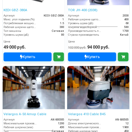
KEDI GBZ-380A
TOR JH-400 (2038)
Артикул
KEDI GBZ-380A
Артикул
2038
Макс. угол подъема (%)
1
Рабочая ширина щеток (мм)
400
Потребляемая мощность (кВт)
1.5
Уровень шума (дБ)
60
Рабочая ширина щеток (мм)
380
Ширина водосборной рейки
580
Тип машины
Сетевая
Производительность по площади (м2/ч)
1700
Уровень шума (дБ)
80
Страна-производитель
Китай
Цена
Цена
49 000 руб.
94 000 руб.
102 000 руб.
Купить
Купить
Velargos A-50 Amop Cable
Velargos 410 Cable B45
Артикул
AN 600305
Артикул
AN 600505
Максимальная производительность (кв.м/час)
1200
Длина электрического кабеля (м)
12
Рабочая ширина (мм)
430
Максимальная производительность (кв.м/час)
1900
Тип
Сетевая
Рабочая ширина (мм)
450