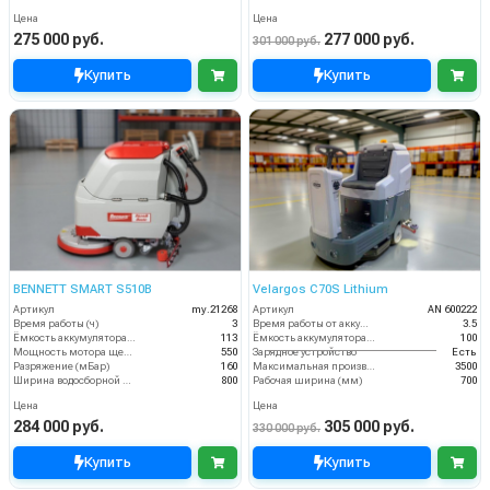
Цена
Цена
275 000 руб.
277 000 руб.
301 000 руб.
Купить
Купить
BENNETT SMART S510B
Velargos C70S Lithium
Артикул
my.21268
Артикул
AN 600222
Время работы (ч)
3
Время работы от аккумуляторов (ч)
3.5
Ёмкость аккумулятора (Ач)
113
Ёмкость аккумулятора (Ач)
100
Мощность мотора щеток
550
Зарядное устройство
Есть
Разряжение (мБар)
160
Максимальная производительность (кв.м/час)
3500
Ширина водосборной рейки
800
Рабочая ширина (мм)
700
Цена
Цена
284 000 руб.
305 000 руб.
330 000 руб.
Купить
Купить