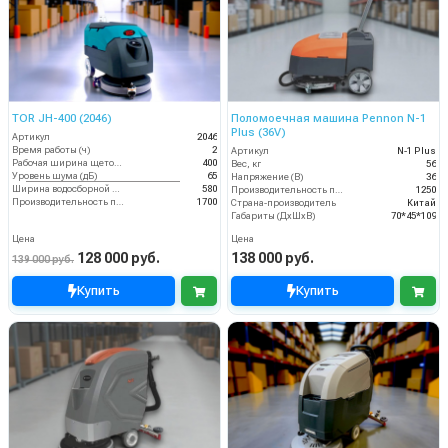
TOR JH-400 (2046)
Поломоечная машина Pennon N-1
Plus (36V)
Артикул
2046
Время работы (ч)
2
Артикул
N-1 Plus
Рабочая ширина щеток (мм)
400
Вес, кг
56
Уровень шума (дБ)
65
Напряжение (В)
36
Ширина водосборной рейки
580
Производительность по площади (м2/ч)
1250
Производительность по площади (м2/ч)
1700
Страна-производитель
Китай
Габариты (ДхШхВ)
70*45*109
Цена
Цена
128 000 руб.
138 000 руб.
139 000 руб.
Купить
Купить