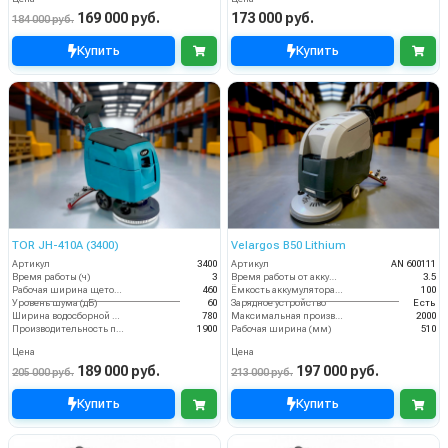
169 000 руб.
173 000 руб.
184 000 руб.
Купить
Купить
TOR JH-410A (3400)
Velargos B50 Lithium
Артикул
3400
Артикул
AN 600111
Время работы (ч)
3
Время работы от аккумуляторов (ч)
3.5
Рабочая ширина щеток (мм)
460
Ёмкость аккумулятора (Ач)
100
Уровень шума (дБ)
60
Зарядное устройство
Есть
Ширина водосборной рейки
780
Максимальная производительность (кв.м/час)
2000
Производительность по площади (м2/ч)
1900
Рабочая ширина (мм)
510
Цена
Цена
189 000 руб.
197 000 руб.
205 000 руб.
213 000 руб.
Купить
Купить