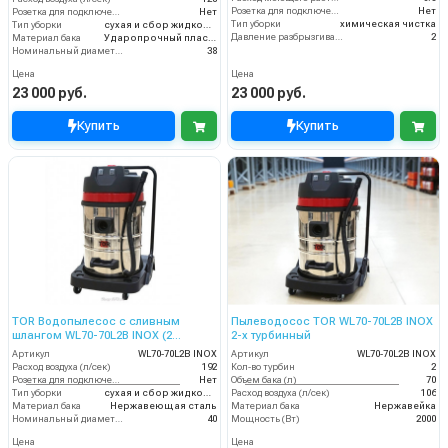
Розетка для подключения инструмента
Нет
Розетка для подключения инструмента
Нет
Тип уборки
химическая чистка
Тип уборки
сухая и сбор жидкостей
Давление разбрызгивания моющего раствора (бар)
2
Материал бака
Ударопрочный пластик
Номинальный диаметр принадлежностей (мм)
38
Цена
Цена
23 000 руб.
23 000 руб.
Купить
Купить
TOR Водопылесос с сливным
Пылеводосос TOR WL70-70L2B INOX
шлангом WL70-70L2B INOX (2
2-х турбинный
мотора)
Артикул
WL70-70L2B INOX
Артикул
WL70-70L2B INOX
Расход воздуха (л/сек)
192
Кол-во турбин
2
Розетка для подключения инструмента
Нет
Объем бака (л)
70
Тип уборки
сухая и сбор жидкостей
Расход воздуха (л/сек)
106
Материал бака
Нержавеющая сталь
Материал бака
Нержавейка
Номинальный диаметр принадлежностей (мм)
40
Мощность (Вт)
2000
Цена
Цена