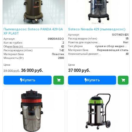
Пылеводосос Soteco PANDA 429 GA
Soteco Nevada 429 (пылеводосос)
XP PLAST
Артикул
SOT-NEV429
Расход воздуха (л/сек)
95
Артикул
09639 ASDO
Розетка для подключения инструмента
Нет
Кол-во турбин
2
Тип уборки
сухая и сбор жидкостей
Объем бака (л)
62
Материал бака
Нержавеющая сталь
Расход воздуха (л/сек)
142
Номинальный диаметр принадлежностей (мм)
40
Материал бака
Пластик
Мощность (Вт)
2800
Цена
Цена
36 000 руб.
37 000 руб.
39 000 руб.
Купить
Купить