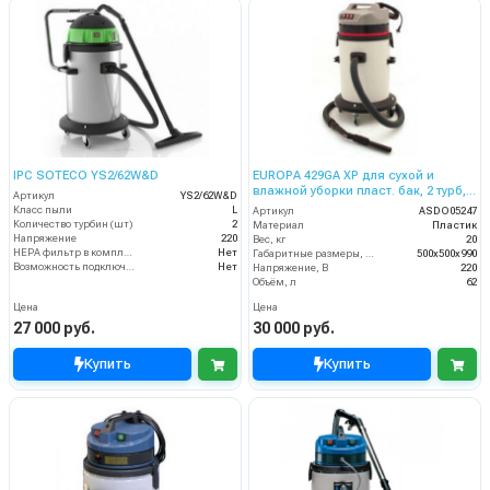
IPC SOTECO YS2/62W&D
EUROPA 429GA XP для сухой и
влажной уборки пласт. бак, 2 турб,
Артикул
YS2/62W&D
2800 Вт, 62 л.
Класс пыли
L
Артикул
ASDO05247
Количество турбин (шт)
2
Материал
Пластик
Напряжение
220
Вес, кг
20
HEPA фильтр в комплекте
Нет
Габаритные размеры, мм
500х500х990
Возможность подключения электрощетки
Нет
Напряжение, В
220
Объём, л
62
Цена
Цена
27 000 руб.
30 000 руб.
Купить
Купить