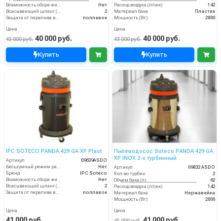
Возможность сбора жидкой грязи
Нет
Расход воздуха (л/сек)
142
Всасывающий шланг (м)
2
Материал бака
Пластик
Защита от перелива воды
поплавок
Мощность (Вт)
2800
Цена
Цена
40 000 руб.
40 000 руб.
43 000 руб.
43 000 руб.
Купить
Купить
IPC SOTECO PANDA 429 GA XP Plast
Пылеводосос Soteco PANDA 429 GA
XP INOX 2-х турбинный
Артикул
09639ASDO
Бесшумный режим работы
Нет
Артикул
09832 ASDO
Бренд
IPC Soteco
Кол-во турбин
2
Возможность сбора жидкой грязи
Нет
Объем бака (л)
62
Всасывающий шланг (м)
2
Расход воздуха (л/сек)
142
Защита от перелива воды
поплавок
Материал бака
Нержавейка
Мощность (Вт)
2800
Цена
Цена
41 000 руб.
41 000 руб.
45 000 руб.