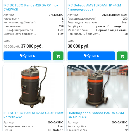
IPC SOTECO Panda 429 GA XP Inox
IPC Soteco AMSTERDAM HP 440M
CARWASH
(пылеводосос)
Артикул
13744 ASDO
Артикул
AMSTERDAM440M
Класс пыли
L
Расход воздуха (л/сек)
213
Количество турбин (шт)
2
Розетка для подключения инструмента
Нет
Напряжение
220
Тип уборки
сухая и сбор жидкостей
HEPA фильтр в комплекте
Нет
Материал бака
Нержавеющая сталь
Возможность подключения электрощетки
Нет
Номинальный диаметр принадлежностей (мм)
38
Цена
Цена
37 000 руб.
38 000 руб.
40 000 руб.
Купить
Купить
IPC SOTECO PANDA 429M GA XP Plast
Пылеводосос Soteco PANDA 429M
на тележке
GA XP PLAST
Артикул
09646 ASDO
Артикул
09646 ASDO
Бесшумный режим работы
Нет
Кол-во турбин
2
Бренд
IPC Soteco
Объем бака (л)
62