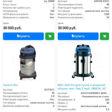
Артикул
my.26388
Артикул
GREEN-IDRO
Класс пыли
L
Расход воздуха (л/сек)
60
Количество турбин (шт)
2
Розетка для подключения инструмента
Нет
Напряжение
220
Тип уборки
химическая чистка
HEPA фильтр в комплекте
Нет
Мощность всасывающей турбины (Вт)
1200
Возможность подключения электрощетки
Нет
Номинальный диаметр принадлежностей (мм)
36
Цена
Цена
30 000 руб.
30 000 руб.
Купить
Купить
Soteco Rio
MEC 62/2 SG для сухой и влажной
уборки, мет. бак,2 турб, 2800 Вт, 62 л.
Артикул
SOT-RIO
гараж.компл.
Расход воздуха (л/сек)
50
Артикул
ASDO12978/MEC 429 XP GA
Расход моющего раствора (л/мин)
0.8
Материал
Нержавеющая сталь
Розетка для подключения инструмента
Нет
Напряжение, В
220
Тип уборки
химическая чистка
Объём, л
62
Давление разбрызгивания моющего раствора (бар)
2
Сегмент
Автомоечный сегмент
Мощность (кВт)
2.8