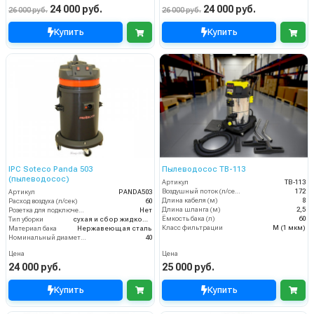
24 000 руб.
24 000 руб.
26 000 руб.
26 000 руб.
Купить
Купить
IPC Soteco Panda 503
Пылеводосос TB-113
(пылеводосос)
Артикул
TB-113
Воздушный поток (л/сек)
172
Артикул
PANDA503
Длина кабеля (м)
8
Расход воздуха (л/сек)
60
Длина шланга (м)
2,5
Розетка для подключения инструмента
Нет
Ёмкость бака (л)
60
Тип уборки
сухая и сбор жидкостей
Класс фильтрации
M (1 мкм)
Материал бака
Нержавеющая сталь
Номинальный диаметр принадлежностей (мм)
40
Цена
Цена
24 000 руб.
25 000 руб.
Купить
Купить