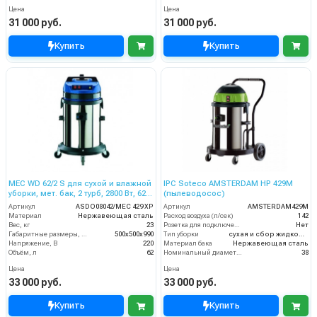
Цена
Цена
31 000 руб.
31 000 руб.
Купить
Купить
MEC WD 62/2 S для сухой и влажной
IPC Soteco AMSTERDAM HP 429M
уборки, мет. бак, 2 турб, 2800 Вт, 62
(пылеводосос)
л.полн. компл.
Артикул
ASDO08042/MEC 429 XP
Артикул
AMSTERDAM429M
Материал
Нержавеющая сталь
Расход воздуха (л/сек)
142
Вес, кг
23
Розетка для подключения инструмента
Нет
Габаритные размеры, мм
500х500х990
Тип уборки
сухая и сбор жидкостей
Напряжение, В
220
Материал бака
Нержавеющая сталь
Объём, л
62
Номинальный диаметр принадлежностей (мм)
38
Цена
Цена
33 000 руб.
33 000 руб.
Купить
Купить