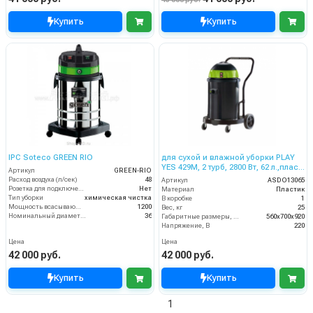
Купить
Купить
IPC Soteco GREEN RIO
для сухой и влажной уборки PLAY
YES 429M, 2 турб, 2800 Вт, 62 л.,пласт.
Артикул
GREEN-RIO
со сливным шлангом
Расход воздуха (л/сек)
48
Артикул
ASDO13065
Розетка для подключения инструмента
Нет
Материал
Пластик
Тип уборки
химическая чистка
В коробке
1
Мощность всасывающей турбины (Вт)
1200
Вес, кг
25
Номинальный диаметр принадлежностей (мм)
36
Габаритные размеры, мм
560x700x920
Напряжение, В
220
Цена
Цена
42 000 руб.
42 000 руб.
Купить
Купить
1