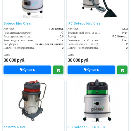
Soteco Idro Clean
IPC Soteco Idro Clean
Артикул
SOT-IDRCL
Артикул
8394
Расход воздуха (л/сек)
47
Бесшумный режим работы
Нет
Расход моющего раствора (л/мин)
0.8
Бренд
IPC Soteco
Розетка для подключения инструмента
Есть
Возможность сбора жидкой грязи
Нет
Тип уборки
химическая чистка
Всасывающий шланг (м)
2
Давление разбрызгивания моющего раствора (бар)
2
Давление разбрызгивания (бар)
2
Цена
Цена
30 000 руб.
30 000 руб.
Купить
Купить
Комета A-024
IPC Soteco GREEN IDRO