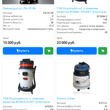
Пылеводосос ZN-01100
TOR Водопылесос с сливным
шлангом BF586A-3 PLAST (3 мотора)
Артикул
ZN-01100
Длина кабеля (м)
8
Артикул
BF586A-3
Длина шланга (м)
2,5
Расход воздуха (л/сек)
192
Ёмкость бака (л)
60
Розетка для подключения инструмента
Нет
Вес, кг
10.4
Тип уборки
сухая и сбор жидкостей
Материал бака
нержавеющая сталь
Материал бака
Ударопрочный пластик
Номинальный диаметр принадлежностей (мм)
38
Цена
Цена
15 000 руб.
23 000 руб.
Купить
Купить
TOR Водопылесос с сливным
Soteco Clean
шлангом BF581A PLAST (2 мотора)
Артикул
SOT-CL
Расход воздуха (л/сек)
47
Артикул
BF581A
Расход моющего раствора (л/мин)
0.8
Расход воздуха (л/сек)
128