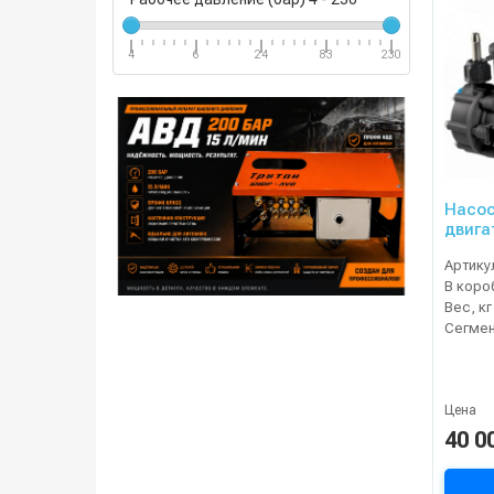
4
6
24
83
230
Насос
двига
Артику
В коро
Вес, кг
Сегме
Цена
40 0