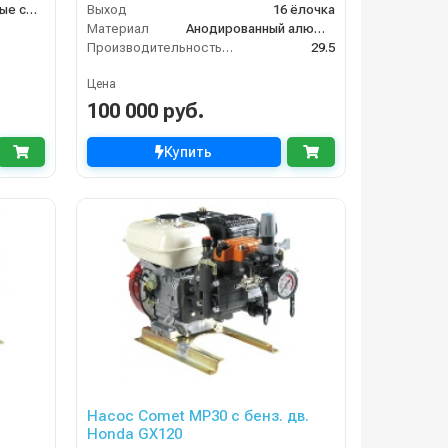
Насосы и насосные станции
Выход
16 ёлочка
Материал
Анодированный алюминий
Производительность (л/мин)
29.5
Цена
100 000 руб.
Купить
Насос Comet МР30 с бенз. дв.
Honda GX120