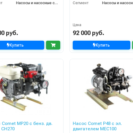
нт
Насосы и насосные станции
Сегмент
Цена
00 руб.
92 000 руб.
Купить
Купить
 Comet МР20 с бенз. дв.
Насос Comet P48 с эл.
r CH270
двигателем MEC100