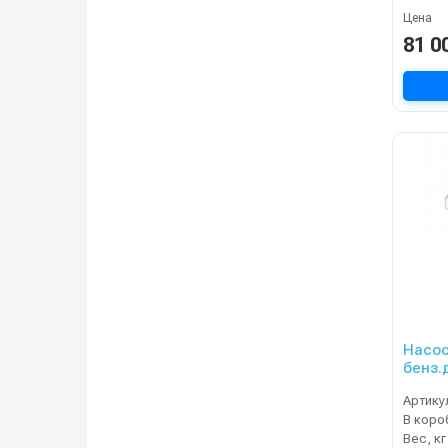
Цена
81 0
Насос
бенз.
Артику
В коро
Вес, кг