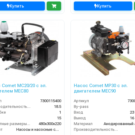
Купить
Купить
 Comet МC20/20 с эл.
Насос Comet МР30 с эл.
телем MEC80
двигателем MEC90
л
7300115400
Артикул
730
Производительность (л/мин)
18.5
By-pass
бке
1
Вход
23
15
Выход
16
Габаритные размеры, мм
480x300x220
Материал
нт
Насосы и насосные станции
Производительность (л/мин)