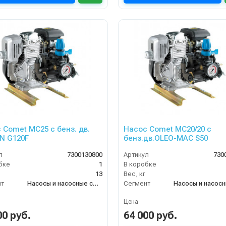
 Comet МC25 с бенз. дв.
Насос Comet МC20/20 с
N G120F
бенз.дв.OLEO-MAC S50
л
7300130800
Артикул
730
бке
1
В коробке
13
Вес, кг
нт
Насосы и насосные станции
Сегмент
Цена
00 руб.
64 000 руб.