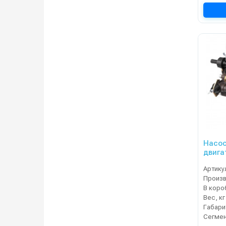
Насос
двига
Артику
В коро
Вес, кг
Сегме