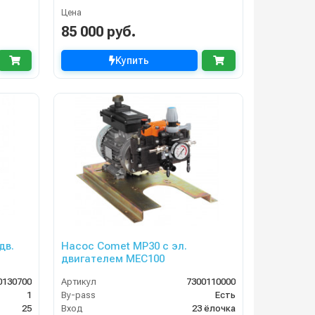
Цена
85 000 руб.
Купить
дв.
Насос Comet МР30 с эл.
двигателем MEC100
0130700
Артикул
7300110000
1
By-pass
Есть
25
Вход
23 ёлочка