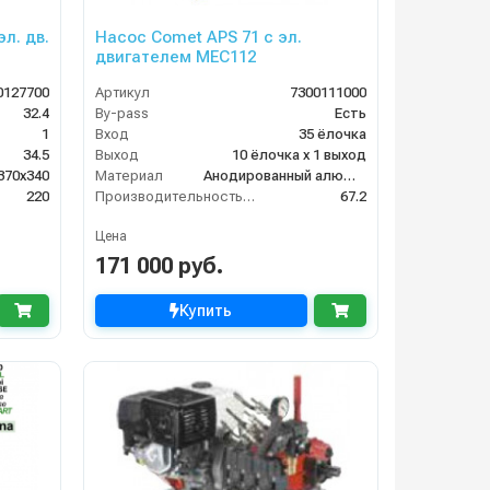
л. дв.
Насос Comet APS 71 с эл.
двигателем MEC112
0127700
Артикул
7300111000
32.4
By-pass
Есть
1
Вход
35 ёлочка
34.5
Выход
10 ёлочка х 1 выход
370x340
Материал
Анодированный алюминий
220
Производительность (л/мин)
67.2
Цена
171 000 руб.
Купить