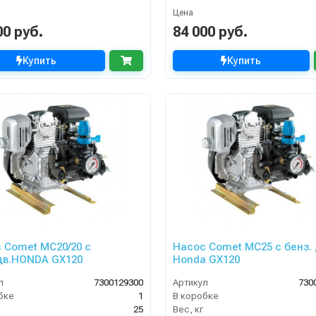
Цена
00 руб.
84 000 руб.
Купить
Купить
 Comet МC20/20 с
Насос Comet МС25 с бенз. 
дв.HONDA GX120
Honda GX120
л
7300129300
Артикул
730
бке
1
В коробке
25
Вес, кг