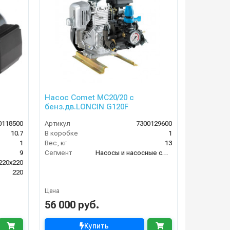
Насос Comet МC20/20 с
бенз.дв.LONCIN G120F
0118500
Артикул
7300129600
10.7
В коробке
1
1
Вес, кг
13
9
Сегмент
Насосы и насосные станции
220x220
220
Цена
56 000 руб.
Купить