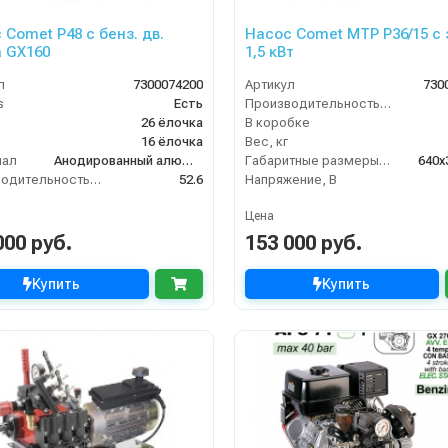
 Comet P48 с бенз. дв.
Насос Comet MTP P36/15 с э
 GX160
1,5 кВт
л
7300074200
Артикул
730
s
Есть
Производительность (л/мин)
26 ёлочка
В коробке
16 ёлочка
Вес, кг
иал
Анодированный алюминий
Габаритные размеры, мм
640x
Производительность (л/мин)
52.6
Напряжение, В
Цена
000 руб.
153 000 руб.
Купить
Купить