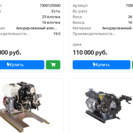
л
7300125500
Артикул
730
s
Есть
By-pass
23 ёлочка
Вход
26
16 ёлочка
Выход
16
иал
Анодированный алюминий
Материал
Производительность (л/мин)
19.5
Производительность (л/мин)
Цена
000 руб.
110 000 руб.
Купить
Купить