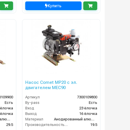
Купить
Насос Comet МР20 с эл.
двигателем MEC90
0109900
Артикул
7300109800
Есть
By-pass
Есть
 ёлочка
Вход
23 ёлочка
 ёлочка
Выход
16 ёлочка
Анодированный алюминий
Материал
Анодированный алюминий
29.5
Производительность (л/мин)
19.5