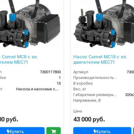
 Comet МС8 с эл.
Насос Comet МС18 с эл.
телем MEC71
двигателем MEC71
л
7300117800
Артикул
730
бке
1
Производительность (л/мин)
15
В коробке
нт
Насосы и насосные станции
Вес, кг
Габаритные размеры, мм
320x
Напряжение, В
Цена
00 руб.
43 000 руб.
Купить
Купить