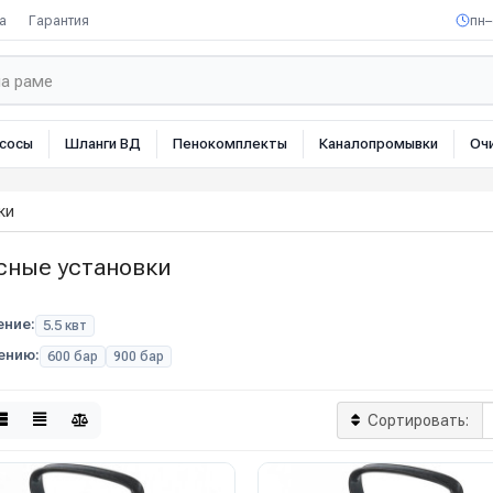
а
Гарантия
пн–
сосы
Шланги ВД
Пенокомплекты
Каналопромывки
Оч
ки
сные установки
ние:
5.5 квт
ению:
600 бар
900 бар
Сортировать: