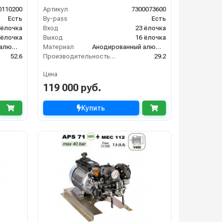
0110200
Артикул
7300073600
Есть
By-pass
Есть
 ёлочка
Вход
23 ёлочка
 ёлочка
Выход
16 ёлочка
Анодированный алюминий
Материал
Анодированный алюминий
52.6
Производительность (л/мин)
29.2
Цена
119 000 руб.
Купить