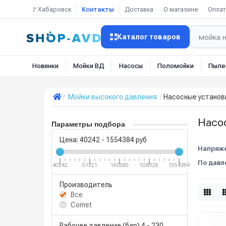
🚩Хабаровск
Контакты
Доставка
О магазине
Оплат
Каталог товаров
Новинки
Мойки ВД
Насосы
Поломойки
Пыле
Мойки высокого давления
Насосные установ
Насо
Параметры подбора
Цена:
40242
-
1554384
руб
Напряже
По давл
40242
51321
165580
558328
1554384
Производитель
Все
Comet
Рабочее давление (бар)
4
-
230