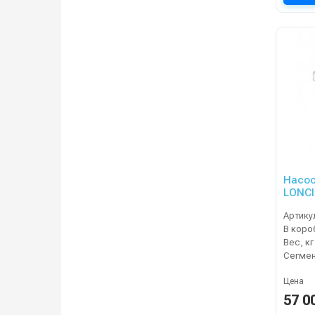
Насос
LONCI
Артику
В коро
Вес, кг
Сегме
Цена
57 0