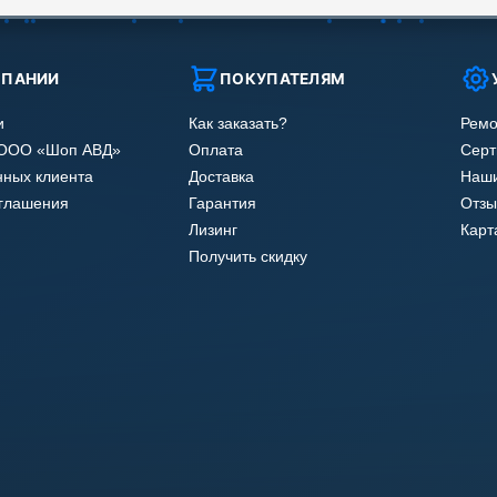
МПАНИИ
ПОКУПАТЕЛЯМ
и
Как заказать?
Ремо
 ООО «Шоп АВД»
Оплата
Сер
нных клиента
Доставка
Наши
оглашения
Гарантия
Отзы
Лизинг
Карт
Получить скидку