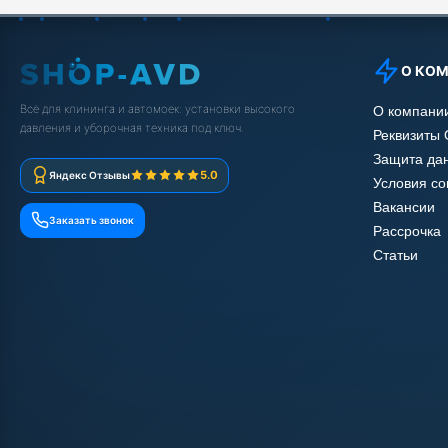
О КО
Всё для клининга и автомоек: установки высокого
О компани
давления и уборочная техника под ключ.
Реквизиты
Защита да
5.0
Яндекс Отзывы
Условия с
Вакансии
Заказать звонок
Рассрочка
Статьи