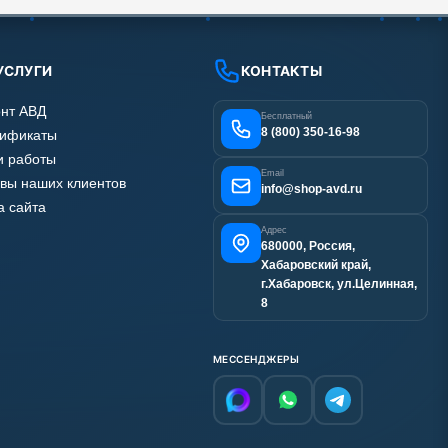
УСЛУГИ
КОНТАКТЫ
нт АВД
Бесплатный
8 (800) 350-16-98
тификаты
 работы
Email
вы наших клиентов
info@shop-avd.ru
а сайта
Адрес
680000, Россия,
Хабаровский край,
г.Хабаровск, ул.Целинная,
8
МЕССЕНДЖЕРЫ