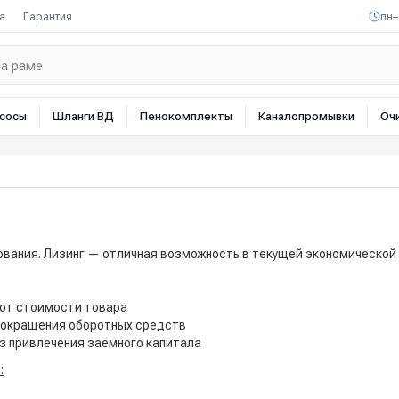
а
Гарантия
пн–
сосы
Шланги ВД
Пенокомплекты
Каналопромывки
Оч
ования. Лизинг — отличная возможность в текущей экономической 
 от стоимости товара
 сокращения оборотных средств
з привлечения заемного капитала
: