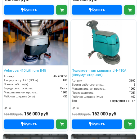
Купить
Купить
Velargos 410 Lithium B45
Поломоечная машина JH-410A
(Аккумуляторная)
Артикул
AN 600550
Аккумулятор АКБ (В/А·ч)
100
Артикул
3100
Время работы (ч)
4
Время работы от аккумуляторов (ч)
3
Зарядное устройство
Есть
Максимальная производительность (кв.м/час)
1900
Максимальная производительность (кв.м/час)
1900
Производитель
TOR
Рабочая ширина (мм)
450
Рабочая ширина (мм)
460
Тип
аккумуляторная
Цена
Цена
156 000 руб.
162 000 руб.
169 000 руб.
176 000 руб.
Купить
Купить