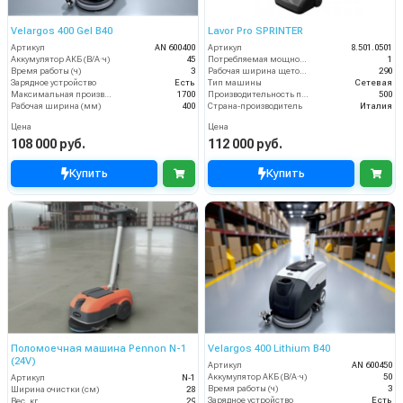
Velargos 400 Gel B40
Lavor Pro SPRINTER
Артикул
AN 600400
Артикул
8.501.0501
Аккумулятор АКБ (В/А·ч)
45
Потребляемая мощность (кВт)
1
Время работы (ч)
3
Рабочая ширина щеток (мм)
290
Зарядное устройство
Есть
Тип машины
Сетевая
Максимальная производительность (кв.м/час)
1700
Производительность по площади (м2/ч)
500
Рабочая ширина (мм)
400
Страна-производитель
Италия
Цена
Цена
108 000 руб.
112 000 руб.
Купить
Купить
Поломоечная машина Pennon N-1
Velargos 400 Lithium B40
(24V)
Артикул
AN 600450
Аккумулятор АКБ (В/А·ч)
50
Артикул
N-1
Время работы (ч)
3
Ширина очистки (см)
28
Зарядное устройство
Есть
Вес, кг
29