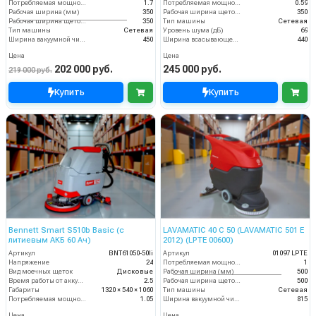
Потребляемая мощность (кВт)
1.7
Потребляемая мощность (кВт)
0.59
Рабочая ширина (мм)
350
Рабочая ширина щеток (мм)
350
Рабочая ширина щеток (мм)
350
Тип машины
Сетевая
Тип машины
Сетевая
Уровень шума (дБ)
69
Ширина вакуумной чистки (мм)
450
Ширина всасывающей балки (мм)
440
Цена
Цена
202 000 руб.
245 000 руб.
219 000 руб.
Купить
Купить
Bennett Smart S510b Basic (с
LAVAMATIC 40 C 50 (LAVAMATIC 501 E
литиевым АКБ 60 Ач)
2012) (LPTE 00600)
Артикул
BNT61050-50li
Артикул
01097 LPTE
Напряжение
24
Потребляемая мощность (кВт)
1
Вид моечных щеток
Дисковые
Рабочая ширина (мм)
500
Время работы от аккумуляторов (ч)
2.5
Рабочая ширина щеток (мм)
500
Габариты
1320 × 540 × 1060
Тип машины
Сетевая
Потребляемая мощность (кВт)
1.05
Ширина вакуумной чистки (мм)
815
Цена
Цена