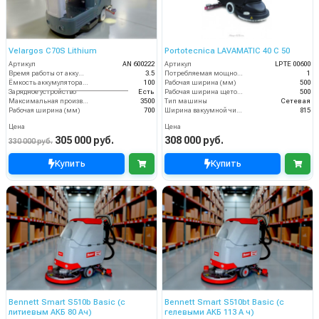
Velargos C70S Lithium
Portotecnica LAVAMATIC 40 C 50
Артикул
AN 600222
Артикул
LPTE 00600
Время работы от аккумуляторов (ч)
3.5
Потребляемая мощность (кВт)
1
Ёмкость аккумулятора (Ач)
100
Рабочая ширина (мм)
500
Зарядное устройство
Есть
Рабочая ширина щеток (мм)
500
Максимальная производительность (кв.м/час)
3500
Тип машины
Сетевая
Рабочая ширина (мм)
700
Ширина вакуумной чистки (мм)
815
Цена
Цена
305 000 руб.
308 000 руб.
330 000 руб.
Купить
Купить
Bennett Smart S510b Basic (с
Bennett Smart S510bt Basic (с
литиевым АКБ 80 Ач)
гелевыми АКБ 113 А ч)