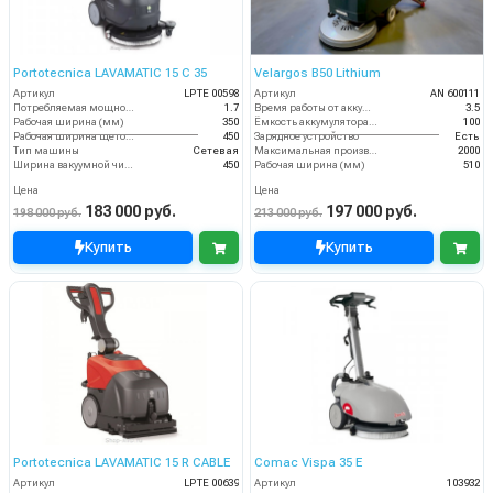
Portotecnica LAVAMATIC 15 C 35
Velargos B50 Lithium
Артикул
LPTE 00598
Артикул
AN 600111
Потребляемая мощность (кВт)
1.7
Время работы от аккумуляторов (ч)
3.5
Рабочая ширина (мм)
350
Ёмкость аккумулятора (Ач)
100
Рабочая ширина щеток (мм)
450
Зарядное устройство
Есть
Тип машины
Сетевая
Максимальная производительность (кв.м/час)
2000
Ширина вакуумной чистки (мм)
450
Рабочая ширина (мм)
510
Цена
Цена
183 000 руб.
197 000 руб.
198 000 руб.
213 000 руб.
Купить
Купить
Portotecnica LAVAMATIC 15 R CABLE
Comac Vispa 35 Е
Артикул
LPTE 00639
Артикул
103932