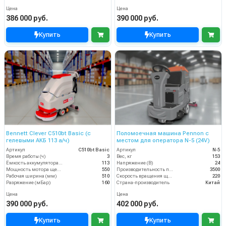
Цена
Цена
386 000 руб.
390 000 руб.
Купить
Купить
Bennett Clever C510bt Basic (с
Поломоечная машина Pennon с
гелевыми АКБ 113 а/ч)
местом для оператора N-5 (24V)
Артикул
C510bt Basic
Артикул
N-5
Время работы (ч)
3
Вес, кг
153
Ёмкость аккумулятора (Ач)
113
Напряжение (В)
24
Мощность мотора щеток
550
Производительность по площади (м2/ч)
3500
Рабочая ширина (мм)
510
Скорость вращения щётки (об/мин)
220
Разряжение (мБар)
160
Страна-производитель
Китай
Цена
Цена
390 000 руб.
402 000 руб.
Купить
Купить