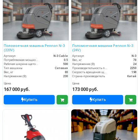
Поломоечная машина Pennon N-3
Поломоечная машина Pennon N-3
(220V)
(24V)
Артикул
N-3 Cable
Артикул
N-3
Потребляемая мощность (кВт)
0.5
Вес, кг
78
Рабочая ширина щеток (мм)
500
Напряжение (В)
24
Тип машины
Сетевая
Производительность по площади (м2/ч)
2250
Вес, кг
80
Скорость вращения щётки (об/мин)
190
Напряжение (В)
230
Страна-производитель
Китай
Цена
Цена
167 000 руб.
173 000 руб.
Купить
Купить