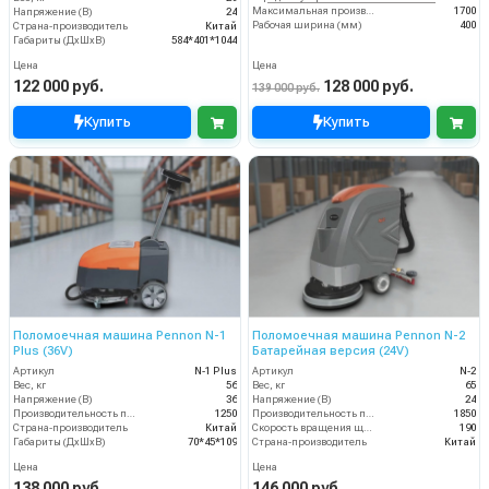
Максимальная производительность (кв.м/час)
1700
Напряжение (В)
24
Рабочая ширина (мм)
400
Страна-производитель
Китай
Габариты (ДхШхВ)
584*401*1044
Цена
Цена
122 000 руб.
128 000 руб.
139 000 руб.
Купить
Купить
Поломоечная машина Pennon N-1
Поломоечная машина Pennon N-2
Plus (36V)
Батарейная версия (24V)
Артикул
N-1 Plus
Артикул
N-2
Вес, кг
56
Вес, кг
65
Напряжение (В)
36
Напряжение (В)
24
Производительность по площади (м2/ч)
1250
Производительность по площади (м2/ч)
1850
Страна-производитель
Китай
Скорость вращения щётки (об/мин)
190
Габариты (ДхШхВ)
70*45*109
Страна-производитель
Китай
Цена
Цена
138 000 руб.
146 000 руб.