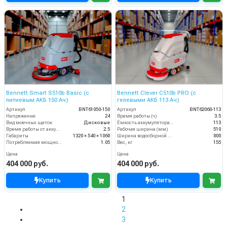
Bennett Smart S510b Basic (с
Bennett Clever C510b PRO (с
литиевым АКБ 150 Ач)
гелевыми АКБ 113 Ач)
Артикул
BNT61050-150
Артикул
BNT62060-113
Напряжение
24
Время работы (ч)
3.5
Вид моечных щеток
Дисковые
Ёмкость аккумулятора (Ач)
113
Время работы от аккумуляторов (ч)
2.5
Рабочая ширина (мм)
510
Габариты
1320 × 540 × 1060
Ширина водосборной рейки
800
Потребляемая мощность (кВт)
1.05
Вес, кг
155
Цена
Цена
404 000 руб.
404 000 руб.
Купить
Купить
1
2
3