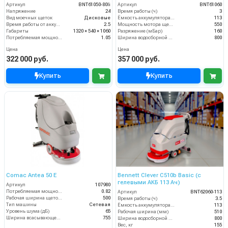
Артикул
BNT61050-80li
Артикул
BNT61060
Напряжение
24
Время работы (ч)
3
Вид моечных щеток
Дисковые
Ёмкость аккумулятора (Ач)
113
Время работы от аккумуляторов (ч)
2.5
Мощность мотора щеток
550
Габариты
1320 × 540 × 1060
Разряжение (мБар)
160
Потребляемая мощность (кВт)
1.05
Ширина водосборной рейки
800
Цена
Цена
322 000 руб.
357 000 руб.
Купить
Купить
Comac Antea 50 E
Bennett Clever C510b Basic (с
гелевыми АКБ 113 Ач)
Артикул
107980
Потребляемая мощность (кВт)
0.82
Артикул
BNT62060-113
Рабочая ширина щеток (мм)
500
Время работы (ч)
3.5
Тип машины
Сетевая
Ёмкость аккумулятора (Ач)
113
Уровень шума (дБ)
65
Рабочая ширина (мм)
510
Ширина всасывающей балки (мм)
755
Ширина водосборной рейки
800
Вес, кг
155