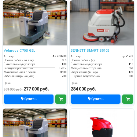
Velargos C70S GEL
BENNETT SMART S510B
Артикул
AN 600200
Артикул
my.21268
Время работы от аккумуляторов (ч)
3.5
Время работы (ч)
3
Ёмкость аккумулятора (Ач)
100
Ёмкость аккумулятора (Ач)
113
Зарядное устройство
Есть
Мощность мотора щеток
550
Максимальная производительность (кв.м/час)
3500
Разряжение (мБар)
160
Рабочая ширина (мм)
700
Ширина водосборной рейки
800
Цена
Цена
277 000 руб.
284 000 руб.
301 000 руб.
Купить
Купить