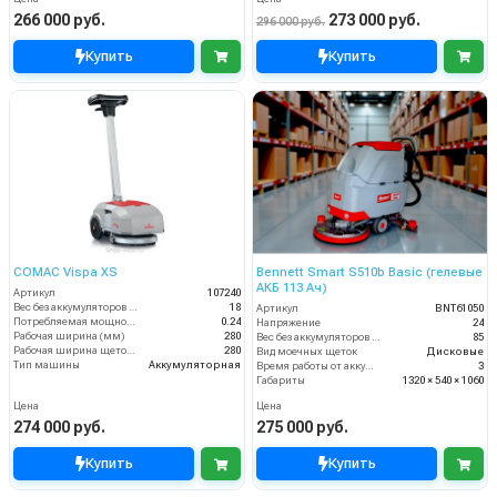
266 000 руб.
273 000 руб.
296 000 руб.
Купить
Купить
COMAC Vispa XS
Bennett Smart S510b Basic (гелевые
АКБ 113 Ач)
Артикул
107240
Вес без аккумуляторов (кг)
18
Артикул
BNT61050
Потребляемая мощность (кВт)
0.24
Напряжение
24
Рабочая ширина (мм)
280
Вес без аккумуляторов (кг)
85
Рабочая ширина щеток (мм)
280
Вид моечных щеток
Дисковые
Тип машины
Аккумуляторная
Время работы от аккумуляторов (ч)
3
Габариты
1320 × 540 × 1060
Цена
Цена
274 000 руб.
275 000 руб.
Купить
Купить