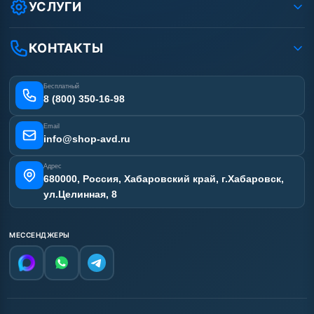
Оплата
УСЛУГИ
Вакансии
Доставка
Ремонт АВД
Рассрочка
Гарантия
Сертификаты
КОНТАКТЫ
Статьи
Лизинг
Наши работы
Получить скидку
Отзывы наших клиентов
Бесплатный
Карта сайта
8 (800) 350-16-98
Email
info@shop-avd.ru
Адрес
680000, Россия, Хабаровский край, г.Хабаровск,
ул.Целинная, 8
МЕССЕНДЖЕРЫ