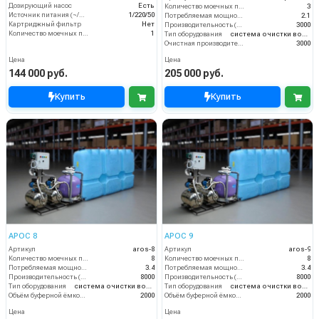
Дозирующий насос
Есть
Количество моечных постов (шт)
3
Источник питания (~/В/Гц)
1/220/50
Потребляемая мощность (кВт)
2.1
Картриджный фильтр
Нет
Производительность (л/ч)
3000
Количество моечных постов (шт)
1
Тип оборудования
система очистки воды
Очистная производительность (л/ч)
3000
Цена
Цена
144 000 руб.
205 000 руб.
Купить
Купить
АРОС 8
АРОС 9
Артикул
aros-8
Артикул
aros-9
Количество моечных постов (шт)
8
Количество моечных постов (шт)
8
Потребляемая мощность (кВт)
3.4
Потребляемая мощность (кВт)
3.4
Производительность (л/ч)
8000
Производительность (л/ч)
8000
Тип оборудования
система очистки воды
Тип оборудования
система очистки воды
Объём буферной ёмкости (л)
2000
Объём буферной ёмкости (л)
2000
Цена
Цена