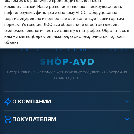
автомоек
с различной производительностью и
комплектацией. Наши решения включают пескоуловители,
нефтеловушки, фильтры и систему АРОС. Оборудование
сертифицировано и полностью соответствует санитарным
нормам. Установив ЛОС, вы обеспечите своей автомойке
экономию, экологичность и защиту от штрафов. Обратитесь к
нам – и мы подберём оптимальную систему очистки под ваш
объект.
Всё для клининга и автомоек: установки высокого давления и уборочная
техника под ключ.
О КОМПАНИИ
О компании
Реквизиты ООО «Шоп АВД»
ПОКУПАТЕЛЯМ
Защита данных клиента
Как заказать?
Условия соглашения