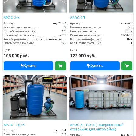
АРОС 2+K
АРОС 2Д
Артикул
my.20834
Артикул
aros-2d
Количество моечных постов (шт)
2
Взвешенные вещества (мл/л)
2.3
Потребляемая мощность (кВт)
2.1
Дозирующий насос
Есть
Производительность (л/ч)
2000
Источник питания (~/В/Гц)
1/220/50
Тип оборудования
система очистки воды
Картриджный фильтр
Нет
Объём буферной ёмкости (л)
220
Количество моечных постов (шт)
1
Цена
Цена
105 000 руб.
122 000 руб.
Купить
Купить
АРОС 1+Д+К
АРОС 3 + ПО-3 (поверхностный
отстойник для автомойки)
Артикул
aros-1d
Взвешенные вещества (мл/л)
2.3
Артикул
po-3am