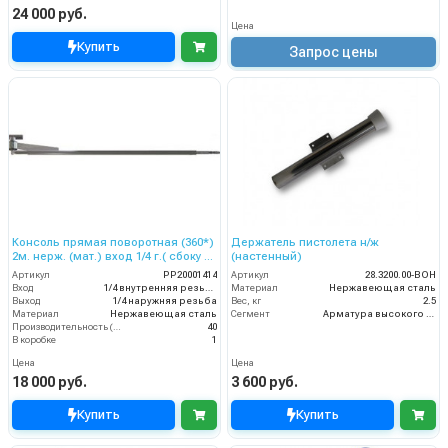
24 000 руб.
Цена
Купить
Запрос цены
Консоль прямая поворотная (360*)
Держатель пистолета н/ж
2м. нерж. (мат.) вход 1/4 г.( сбоку и
(настенный)
сверху) выход ш.
Артикул
PP20001414
Артикул
28.3200.00-ВОН
Вход
1/4 внутренняя резьба
Материал
Нержавеющая сталь
Выход
1/4 наружняя резьба
Вес, кг
2.5
Материал
Нержавеющая сталь
Сегмент
Арматура высокого давления
Производительность (л/мин)
40
В коробке
1
Цена
Цена
18 000 руб.
3 600 руб.
Купить
Купить