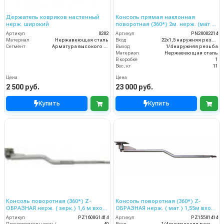
Держатель ковриков настенный
Консоль прямая наклонная
нерж. широкий
поворотная (360*) 2м. нерж. (мат.)
вход 22*1,5 ш.( сбоку) выход 1/4 ш.
Артикул
0202
Артикул
PN20002214
Материал
Нержавеющая сталь
Вход
22х1,5 наружняя резьба
Сегмент
Арматура высокого давления
Выход
1/4 наружняя резьба
Материал
Нержавеющая сталь
В коробке
1
Вес, кг
11
Цена
Цена
2 500 руб.
23 000 руб.
Купить
Купить
Консоль поворотная (360*) Z-
Консоль поворотная (360*) Z-
ОБРАЗНАЯ нерж. ( зерк.) 1,6 м вход
ОБРАЗНАЯ нерж. ( мат.) 1,55м вход
1/4 г.( сбоку и сверху) выход ш.
1/4 г.( сбоку и сверху) выход ш.
Артикул
PZ1600G1414
Артикул
PZ15501414