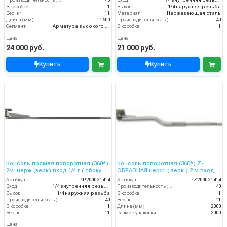
Производительность (л/мин)
40
Вход
1/4 внутренняя резьба
В коробке
1
Выход
1/4 наружняя резьба
Вес, кг
11
Материал
Нержавеющая сталь
Длина (мм)
1600
Производительность (л/мин)
40
Сегмент
Арматура высокого давления
В коробке
1
Цена
Цена
24 000 руб.
21 000 руб.
Купить
Купить
Консоль прямая поворотная (360*)
Консоль поворотная (360*) Z-
2м. нерж.(зерк) вход 1/4 г.( сбоку и
ОБРАЗНАЯ нерж. ( зерк.) 2 м вход
сверху) выход ш.
1/4 г.( сбоку и сверху) выход ш.
Артикул
PP2000G1414
Артикул
PZ2000G1414
Вход
1/4 внутренняя резьба
Производительность (л/мин)
40
Выход
1/4 наружняя резьба
В коробке
1
Производительность (л/мин)
40
Вес, кг
11
В коробке
1
Длина (мм)
2000
Вес, кг
11
Размер упаковки
2000
Цена