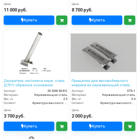
Цена
Цена
11 000 руб.
8 700 руб.
Купить
Купить
Держатель пистолета нерж. сталь
Прищепка для автомобильного
Д70 П-образное основание
коврика из нержавеющей стали
AISI 430
Артикул
28.3200.00-ВО
Артикул
STR-1
Материал
Нержавеющая сталь
Материал
Нержавеющая сталь
Вес, кг
2.5
Вес, кг
0.4
Сегмент
Арматура высокого давления
Сегмент
Арматура высокого давления
Цена
Цена
3 700 руб.
2 000 руб.
Купить
Купить