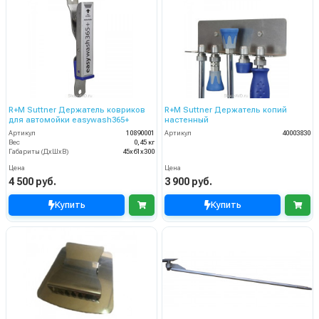
R+M Suttner Держатель ковриков
R+M Suttner Держатель копий
для автомойки easywash365+
настенный
Артикул
10890001
Артикул
40003830
Вес
0,45 кг
Габариты (ДхШхВ)
45х61х300
Цена
Цена
4 500 руб.
3 900 руб.
Купить
Купить