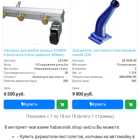
Насадка для мойки днища КОМБИ
Держатель пистолета пластиковый
6 форсунок+пена (ширина 600мм)
синий Д50
вход 1/4 ш. смыв , пены
Артикул
LSCAR
Артикул
28.3230.00
Вход
1/2 наружняя резьба
Материал
Полиэтилен
Материал
Нержавеющая сталь
В коробке
2
Производительность (л/мин)
20
Вес, кг
1.276
Сегмент
Арматура высокого давления
Габаритные размеры, мм
360x589x180
Рабочее давление (бар)
200
Длина (мм)
589
Цена
Цена
6 500 руб.
9 800 руб.
Купить
Купить
Показано с 1 по 18 из 18 (всего 1 страниц)
В интернет-магазине habarovsk.shop-avd.ru Вы можете:
- Купить держатели пистолетов, колчаны на автомойку в