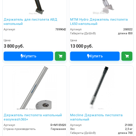
Держатель для пистолета АВД
MTM Hydro Держатель пистолета
напольный
L650 напольный
Артикул
7899642
Артикул
260022
Габариты (ДхШхВ)
длина 650
Цена
Цена
3 800 руб.
13 000 руб.
Купить
Купить
Держатель пистолета напольный
Mecline Держатель пистолета
easywash365+
напольный
Артикул
R+M105620
Артикул
21000
Страна-производитель
Германия
Вес
2,5 кг
Габариты (ДхШхВ)
длина 700