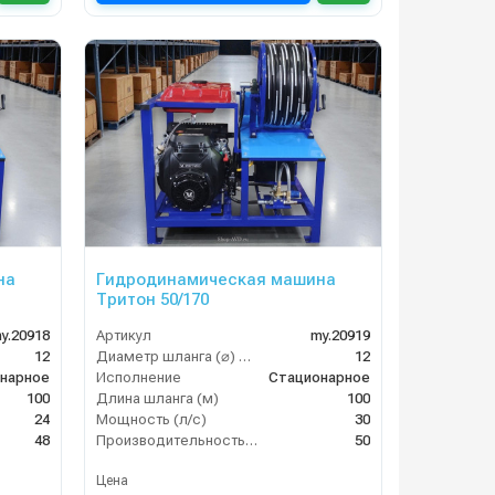
на
Гидродинамическая машина
Тритон 50/170
y.20918
Артикул
my.20919
12
Диаметр шланга (⌀) мм:
12
нарное
Исполнение
Стационарное
100
Длина шланга (м)
100
24
Мощность (л/с)
30
48
Производительность (л/мин)
50
Цена