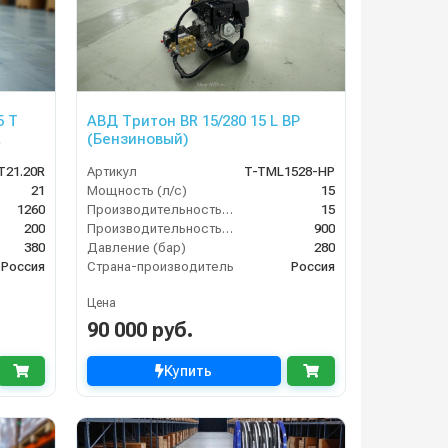
5 T
АВД Тритон BR 15/280 15 L BP
(Бензиновый)
T21.20R
Артикул
T-TML1528-HP
21
Мощность (л/с)
15
1260
Производительность (л/мин)
15
200
Производительность (л/ч)
900
380
Давление (бар)
280
Россия
Страна-производитель
Россия
Цена
90 000 руб.
Купить