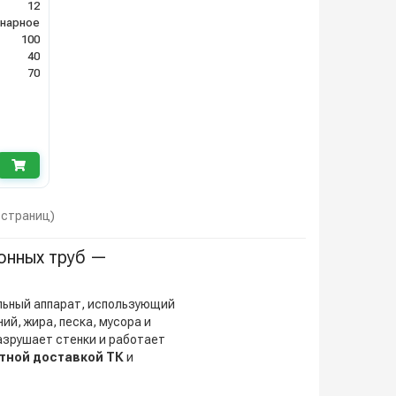
12
нарное
100
40
70
1 страниц)
онных труб —
ьный аппарат, использующий
й, жира, песка, мусора и
азрушает стенки и работает
тной доставкой ТК
и