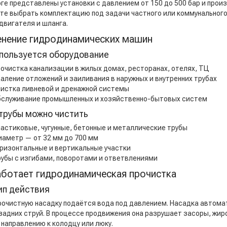
оге представлены установки с давлением от 150 до 500 бар и прои
те выбрать комплектацию под задачи частного или коммунального
 двигателя и шланга.
нение гидродинамических машин
спользуется оборудование
очистка канализации в жилых домах, ресторанах, отелях, ТЦ
аление отложений и заиливания в наружных и внутренних трубах
истка ливневой и дренажной системы
служивание промышленных и хозяйственно-бытовых систем
трубы можно чистить
астиковые, чугунные, бетонные и металлические трубы
аметр — от 32 мм до 700 мм
ризонтальные и вертикальные участки
убы с изгибами, поворотами и ответвлениями
аботает гидродинамическая прочистка
ип действия
рочистную насадку подаётся вода под давлением. Насадка автома
 задних струй. В процессе продвижения она разрушает засоры, жи
 направлению к колодцу или люку.