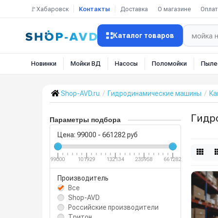
🚩Хабаровск
Контакты
Доставка
О магазине
Оплат
Каталог товаров
Новинки
Мойки ВД
Насосы
Поломойки
Пыле
Shop-AVD.ru
Гидродинамические машины
Ка
Гидр
Параметры подбора
Цена:
99000
-
661282
руб
99000
101929
132134
235958
661282
Производитель
Все
Shop-AVD
Российские производители
Тритон