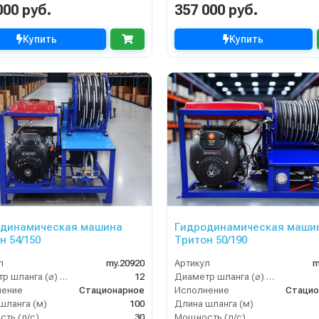
000 руб.
357 000 руб.
Купить
Купить
одинамическая машина
Гидродинамическая маши
н 54/150
Тритон 50/190
л
my.20920
Артикул
m
Диаметр шланга (⌀) мм:
12
Диаметр шланга (⌀) мм:
нение
Стационарное
Исполнение
Стацио
шланга (м)
100
Длина шланга (м)
ть (л/с)
30
Мощность (л/с)