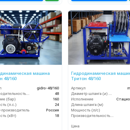
одинамическая машина
Гидродинамическая маши
н 48/160
Тритон 48/160
л
gidro-48/160
Артикул
m
Производительность (л/мин)
48
Диаметр шланга (⌀) мм:
ие (бар)
160
Исполнение
Стацио
ть (л.с.)
24
Длина шланга (м)
-производитель
Россия
Мощность (л/с)
ть (кВт)
18
Производительность (л/мин)
Цена