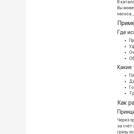
В катал
Вы може
насоса,
Приме
Где и
Пр
Уд
Оч
Об
Какие 
Пл
Ди
Го
Тр
Как р
Принц
Через п
за счёт
грязь по