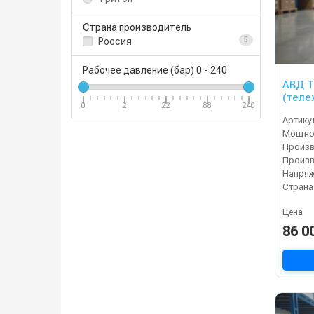
Страна производитель
Россия
5
Рабочее давление (бар)
0
-
240
АВД Т
(теле
0
2
22
88
240
Артику
Мощнос
Напряж
Страна
Цена
86 0