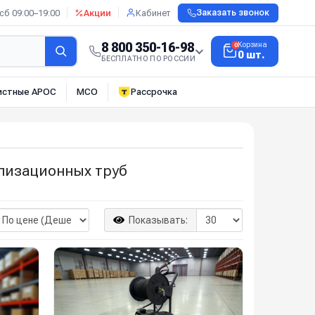
сб 09:00–19:00
Акции
Кабинет
Заказать звонок
8 800 350-16-98
Корзина
0
0 шт.
БЕСПЛАТНО ПО РОССИИ
истные АРОС
МСО
Рассрочка
лизационных труб
Показывать: