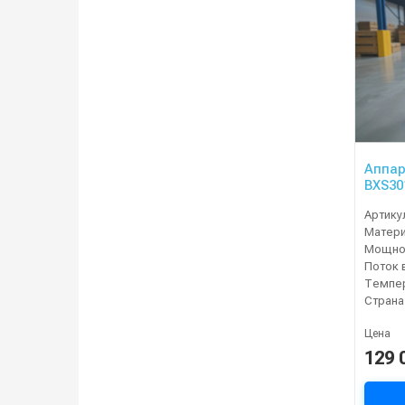
Аппар
BXS30
Артику
Матер
Мощнос
Поток 
Темпер
Страна
Цена
129 