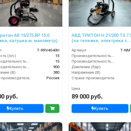
ритон AR 15/275 ВР 15.0
АВД ТРИТОН H 21/200 TS 7.
жка, катушка м, манометр)
(на тележке, электрика с
теплозащитой)
л
T-RRV4G40H
Артикул
T-NM
ть (л/с)
15
Производительность (л/мин)
Производительность (л/мин)
15
Производительность (л/ч)
Производительность (л/ч)
900
Давление (бар)
ение (В)
380
Напряжение (В)
-производитель
Россия
Страна-производитель
Цена
00 руб.
89 000 руб.
Купить
Купить