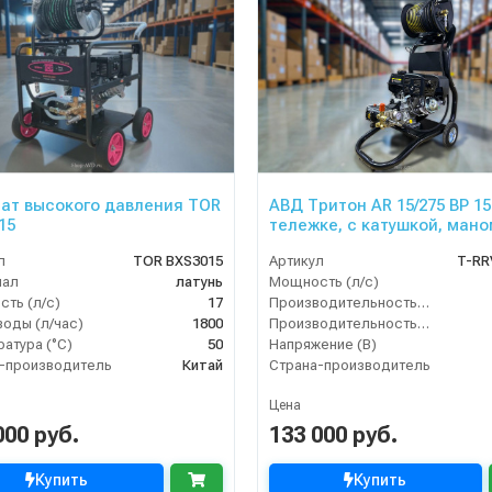
ат высокого давления TOR
АВД Тритон AR 15/275 ВР 15
15
тележке, с катушкой, мано
л
TOR BXS3015
Артикул
T-RR
иал
латунь
Мощность (л/с)
ть (л/с)
17
Производительность (л/мин)
воды (л/час)
1800
Производительность (л/ч)
атура (°C)
50
Напряжение (В)
-производитель
Китай
Страна-производитель
Цена
000 руб.
133 000 руб.
Купить
Купить