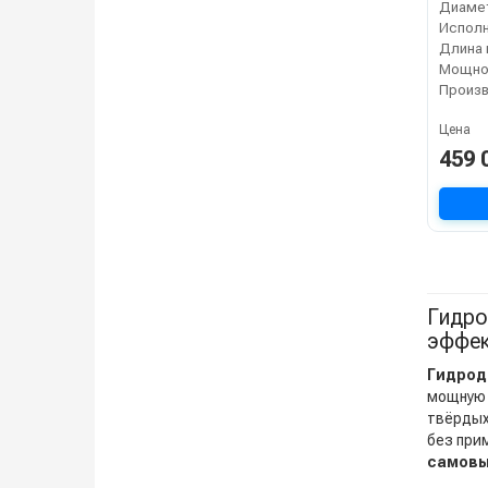
Испол
Длина 
Мощнос
Цена
459 
Гидро
эффек
Гидрод
мощную 
твёрдых
без при
самовы