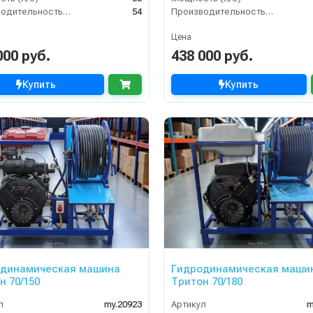
Производительность (л/мин)
54
Производительность (л/мин)
Цена
000 руб.
438 000 руб.
Купить
Купить
одинамическая машина
Гидродинамическая маши
н 70/150
Тритон 70/180
л
my.20923
Артикул
m