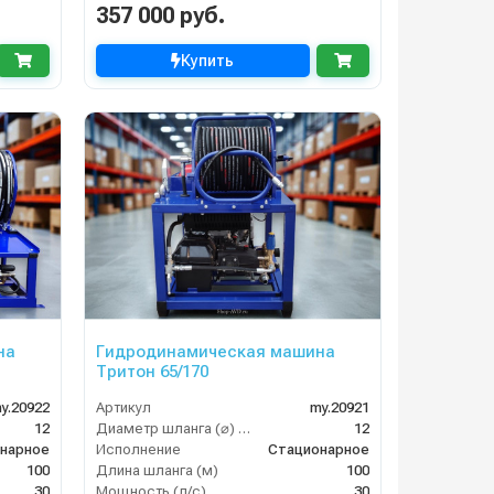
357 000 руб.
Купить
на
Гидродинамическая машина
Тритон 65/170
y.20922
Артикул
my.20921
12
Диаметр шланга (⌀) мм:
12
нарное
Исполнение
Стационарное
100
Длина шланга (м)
100
30
Мощность (л/с)
30