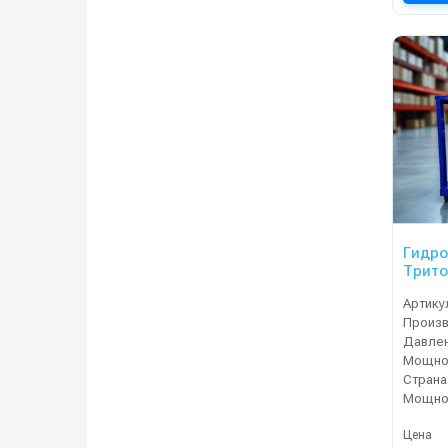
Гидр
Трито
Артику
Давлен
Мощнос
Страна
Мощнос
Цена