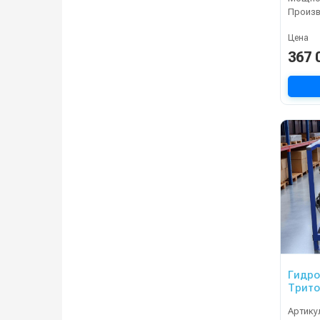
Цена
367 
Гидр
Трито
Артику