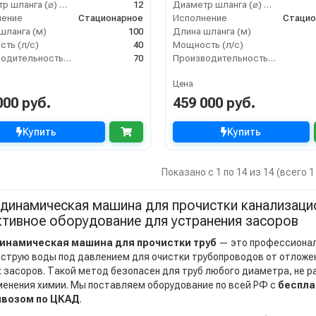
Диаметр шланга (⌀) мм:
12
Диаметр шланга (⌀) мм:
нение
Стационарное
Исполнение
Стацио
шланга (м)
100
Длина шланга (м)
ть (л/с)
40
Мощность (л/с)
Производительность (л/мин)
70
Производительность (л/мин)
Цена
000 руб.
459 000 руб.
Купить
Купить
Показано с 1 по 14 из 14 (всего 
динамическая машина для прочистки канализаци
тивное оборудование для устранения засоров
инамическая машина для прочистки труб
— это профессионал
струю воды под давлением для очистки трубопроводов от отложени
 засоров. Такой метод безопасен для труб любого диаметра, не р
менения химии. Мы поставляем оборудование по всей РФ с
беспла
возом по ЦКАД
.