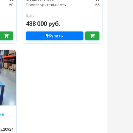
50
Производительность (л/мин)
65
Цена
438 000 руб.
Купить
на
y.20924