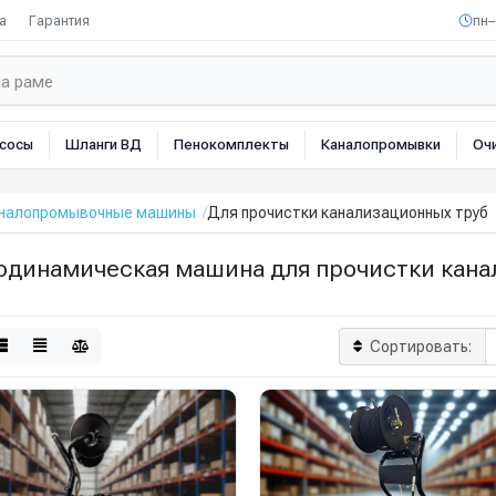
а
Гарантия
пн–
сосы
Шланги ВД
Пенокомплекты
Каналопромывки
Оч
налопромывочные машины
Для прочистки канализационных труб
одинамическая машина для прочистки кана
Сортировать: