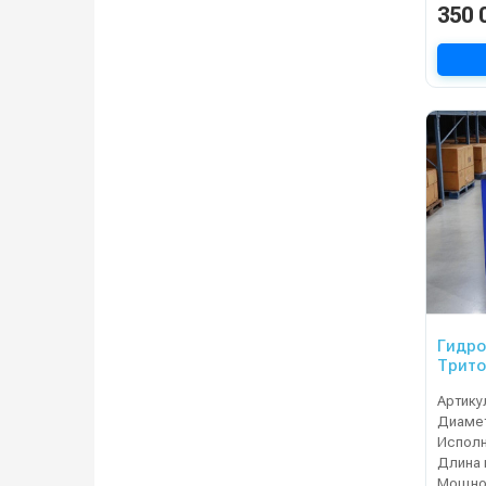
350 
Гидр
Трито
Артику
Испол
Длина 
Мощнос