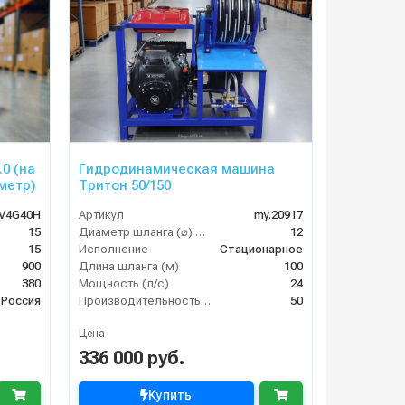
.0 (на
Гидродинамическая машина
метр)
Тритон 50/150
V4G40H
Артикул
my.20917
15
Диаметр шланга (⌀) мм:
12
15
Исполнение
Стационарное
900
Длина шланга (м)
100
380
Мощность (л/с)
24
Россия
Производительность (л/мин)
50
Цена
336 000 руб.
Купить