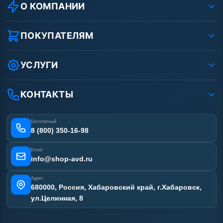
О КОМПАНИИ
О компании
Реквизиты ООО «Шоп АВД»
ПОКУПАТЕЛЯМ
Защита данных клиента
Как заказать?
Условия соглашения
Оплата
УСЛУГИ
Вакансии
Доставка
Ремонт АВД
Рассрочка
Гарантия
Сертификаты
КОНТАКТЫ
Статьи
Лизинг
Наши работы
Получить скидку
Отзывы наших клиентов
Бесплатный
Карта сайта
8 (800) 350-16-98
Email
info@shop-avd.ru
Адрес
680000, Россия, Хабаровский край, г.Хабаровск,
ул.Целинная, 8