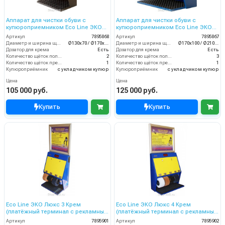
Аппарат для чистки обуви с
Аппарат для чистки обуви с
купюроприемником Eco Line ЭКО
купюроприемником Eco Line ЭКО
Стандарт Плюс
Люкс 4 Крем
Артикул
7895868
Артикул
7895867
Диаметр и ширина щёток (мм)
Ø130х70 / Ø170х70
Диаметр и ширина щёток (мм)
Ø170х100 / Ø210х100
Дозатор для крема
Есть
Дозатор для крема
Есть
Количество щёток полировки (шт)
2
Количество щёток полировки (шт)
3
Количество щёток предварительной очистки (шт)
1
Количество щёток предварительной очистки (шт)
1
Купюроприёмник
с укладчиком купюр
Купюроприёмник
с укладчиком купюр
Цена
Цена
105 000 руб.
125 000 руб.
Купить
Купить
Eco Line ЭКО Люкс 3 Крем
Eco Line ЭКО Люкс 4 Крем
(платёжный терминал с рекламным
(платёжный терминал с рекламным
щитом)
щитом)
Артикул
7895901
Артикул
7895902