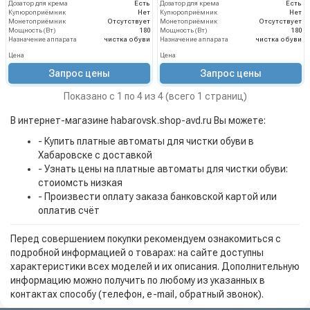
Дозатор для крема
Есть
Дозатор для крема
Есть
Купюроприёмник
Нет
Купюроприёмник
Нет
Монетоприёмник
Отсутствует
Монетоприёмник
Отсутствует
Мощность (Вт)
180
Мощность (Вт)
180
Назначение аппарата
чистка обуви
Назначение аппарата
чистка обуви
Цена
Цена
Запрос цены
Запрос цены
Показано с 1 по 4 из 4 (всего 1 страниц)
В интернет-магазине habarovsk.shop-avd.ru Вы можете:
- Купить платные автоматы для чистки обуви в
Хабаровске с доставкой
- Узнать цены на платные автоматы для чистки обуви:
стоиомсть низкая
- Произвести оплату заказа банковской картой или
оплатив счёт
Перед совершением покупки рекомендуем ознакомиться с
подробной информацией о товарах: на сайте доступны
характеристики всех моделей и их описания. Дополнительную
информацию можно получить по любому из указанных в
контактах способу (телефон, e-mail, обратный звонок).