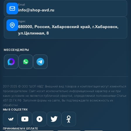
Email
info@shop-avd.ru
Адрес
680000, Россия, Хабаровский край, г.Хабаровск,
ул.Целинная, 8
МЕССЕНДЖЕРЫ
2017-2025 © ООО "ШОП АВД". Внешний вид товаров и комплектация могут изменяться
производителем. Сайт носит исключительно информационный характер и ни при
каких условиях не является публичной офертой, определяемой положениями Статьи
437 (2) ГК РФ. Заполняя формы на сайте, Вы подтверждаете возможность их
обработки.
МЫ В СОЦСЕТЯХ
ПРИНИМАЕМ К ОПЛАТЕ