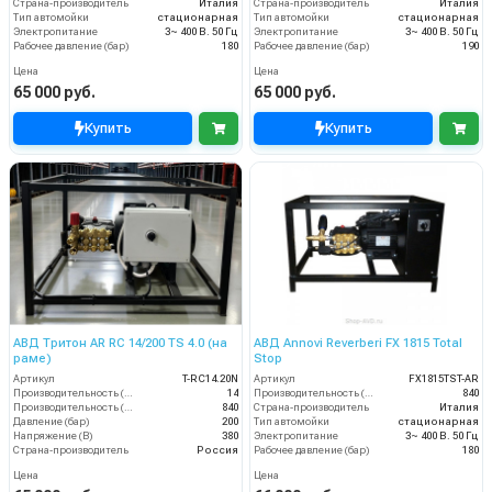
Страна-производитель
Италия
Страна-производитель
Италия
Тип автомойки
стационарная
Тип автомойки
стационарная
Электропитание
3~ 400 В. 50 Гц
Электропитание
3~ 400 В. 50 Гц
Рабочее давление (бар)
180
Рабочее давление (бар)
190
Цена
Цена
65 000 руб.
65 000 руб.
Купить
Купить
АВД Тритон AR RC 14/200 TS 4.0 (на
АВД Annovi Reverberi FX 1815 Total
раме)
Stop
Артикул
T-RС14.20N
Артикул
FX1815TST-AR
Производительность (л/мин)
14
Производительность (л/ч)
840
Производительность (л/ч)
840
Страна-производитель
Италия
Давление (бар)
200
Тип автомойки
стационарная
Напряжение (В)
380
Электропитание
3~ 400 В. 50 Гц
Страна-производитель
Россия
Рабочее давление (бар)
180
Цена
Цена