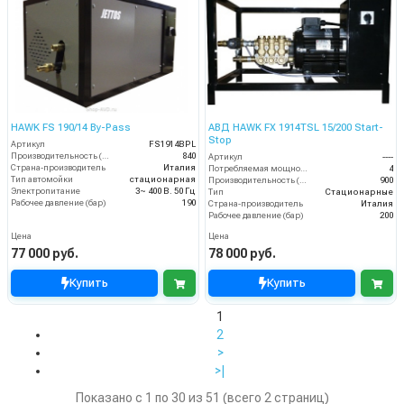
HAWK FS 190/14 By-Pass
АВД HAWK FX 1914TSL 15/200 Start-
Stop
Артикул
FS1914BPL
Производительность (л/ч)
840
Артикул
----
Страна-производитель
Италия
Потребляемая мощность (кВт)
4
Тип автомойки
стационарная
Производительность (л/ч)
900
Электропитание
3~ 400 В. 50 Гц
Тип
Стационарные
Рабочее давление (бар)
190
Страна-производитель
Италия
Рабочее давление (бар)
200
Цена
Цена
77 000 руб.
78 000 руб.
Купить
Купить
1
2
>
>|
Показано с 1 по 30 из 51 (всего 2 страниц)