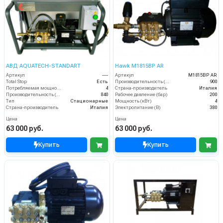
АВД AQUATECH-STANDART
Hawk M1815BP AR
Артикул
----
Артикул
M1815BP AR
Total Stop
Есть
Производительность (л/ч)
900
Потребляемая мощность (кВт)
4
Страна-производитель
Италия
Производительность (л/ч)
840
Рабочее давление (бар)
200
Тип
Стационарные
Мощность (кВт)
4
Страна-производитель
Италия
Электропитание (В)
380
Цена
Цена
63 000 руб.
63 000 руб.
Купить
Купить