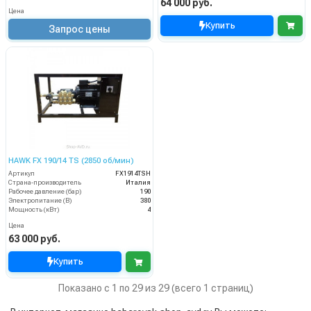
64 000 руб.
Цена
Купить
Запрос цены
HAWK FX 190/14 TS (2850 об/мин)
Артикул
FX1914TSH
Страна-производитель
Италия
Рабочее давление (бар)
190
Электропитание (В)
380
Мощность (кВт)
4
Цена
63 000 руб.
Купить
Показано с 1 по 29 из 29 (всего 1 страниц)