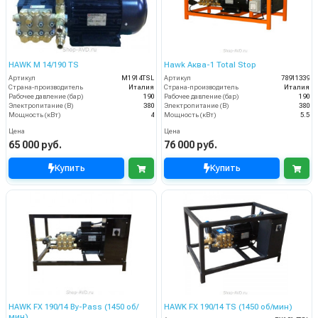
HAWK M 14/190 TS
Hawk Аква-1 Total Stop
Артикул
M1914TSL
Артикул
78911339
Страна-производитель
Италия
Страна-производитель
Италия
Рабочее давление (бар)
190
Рабочее давление (бар)
190
Электропитание (В)
380
Электропитание (В)
380
Мощность (кВт)
4
Мощность (кВт)
5.5
Цена
Цена
65 000 руб.
76 000 руб.
Купить
Купить
HAWK FX 190/14 By-Pass (1450 об/
HAWK FX 190/14 TS (1450 об/мин)
мин)