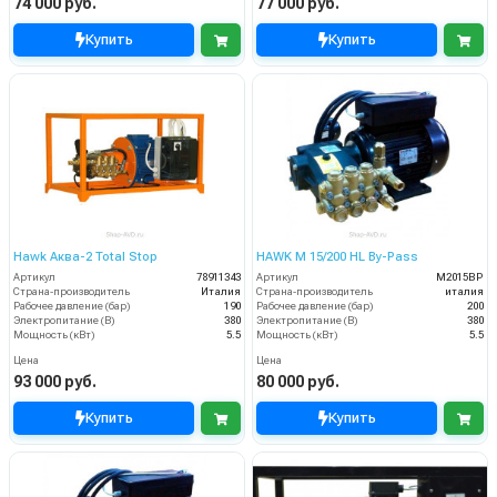
74 000 руб.
77 000 руб.
Купить
Купить
Hawk Аква-2 Total Stop
HAWK M 15/200 HL By-Pass
Артикул
78911343
Артикул
M2015BP
Страна-производитель
Италия
Страна-производитель
италия
Рабочее давление (бар)
190
Рабочее давление (бар)
200
Электропитание (В)
380
Электропитание (В)
380
Мощность (кВт)
5.5
Мощность (кВт)
5.5
Цена
Цена
93 000 руб.
80 000 руб.
Купить
Купить