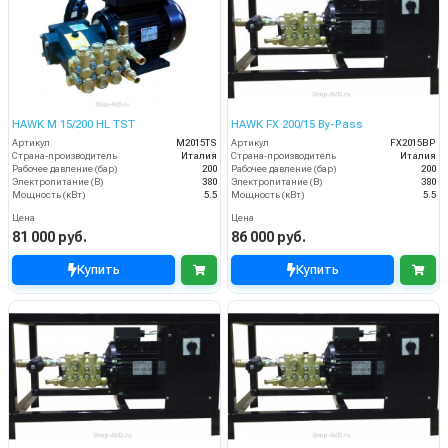
HAWK M 15/200 HL TST
HAWK FX 200/15 By-Pass
Артикул
M2015TS
Артикул
FX2015BP
Страна-производитель
Италия
Страна-производитель
Италия
Рабочее давление (бар)
200
Рабочее давление (бар)
200
Электропитание (В)
380
Электропитание (В)
380
Мощность (кВт)
5.5
Мощность (кВт)
5.5
Цена
Цена
81 000 руб.
86 000 руб.
Купить
Купить