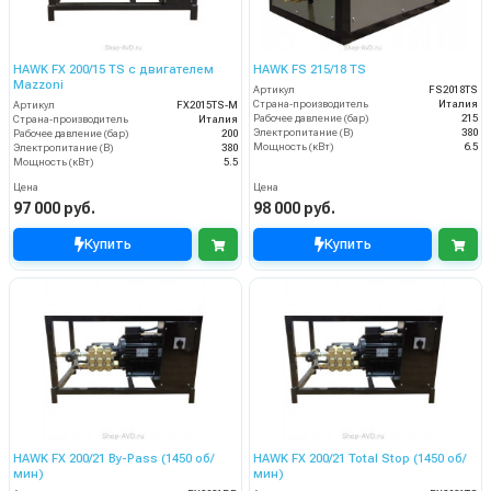
HAWK FX 200/15 TS с двигателем
HAWK FS 215/18 TS
Mazzoni
Артикул
FS2018TS
Страна-производитель
Италия
Артикул
FX2015TS-M
Рабочее давление (бар)
215
Страна-производитель
Италия
Электропитание (В)
380
Рабочее давление (бар)
200
Мощность (кВт)
6.5
Электропитание (В)
380
Мощность (кВт)
5.5
Цена
Цена
97 000 руб.
98 000 руб.
Купить
Купить
HAWK FX 200/21 By-Pass (1450 об/
HAWK FX 200/21 Total Stop (1450 об/
мин)
мин)