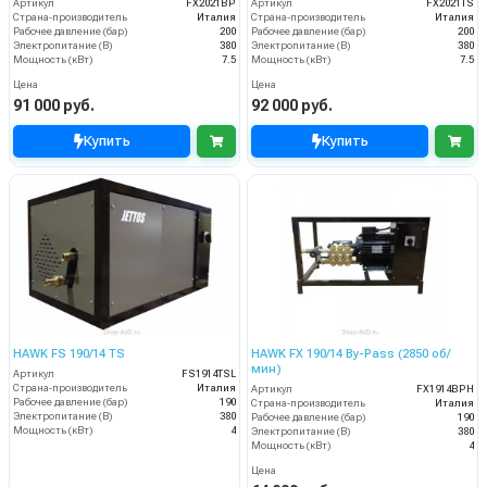
Артикул
FX2021BP
Артикул
FX2021TS
Страна-производитель
Италия
Страна-производитель
Италия
Рабочее давление (бар)
200
Рабочее давление (бар)
200
Электропитание (В)
380
Электропитание (В)
380
Мощность (кВт)
7.5
Мощность (кВт)
7.5
Цена
Цена
91 000 руб.
92 000 руб.
Купить
Купить
HAWK FS 190/14 TS
HAWK FX 190/14 By-Pass (2850 об/
мин)
Артикул
FS1914TSL
Страна-производитель
Италия
Артикул
FX1914BPH
Рабочее давление (бар)
190
Страна-производитель
Италия
Электропитание (В)
380
Рабочее давление (бар)
190
Мощность (кВт)
4
Электропитание (В)
380
Мощность (кВт)
4
Цена