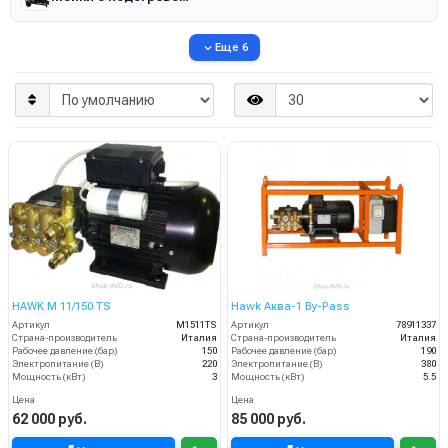
Еще 6
HAWK M 11/150 TS
Hawk Аква-1 By-Pass
Артикул
M1511TS
Артикул
78911337
Страна-производитель
Италия
Страна-производитель
Италия
Рабочее давление (бар)
150
Рабочее давление (бар)
190
Электропитание (В)
220
Электропитание (В)
380
Мощность (кВт)
3
Мощность (кВт)
5.5
Цена
Цена
62 000 руб.
85 000 руб.