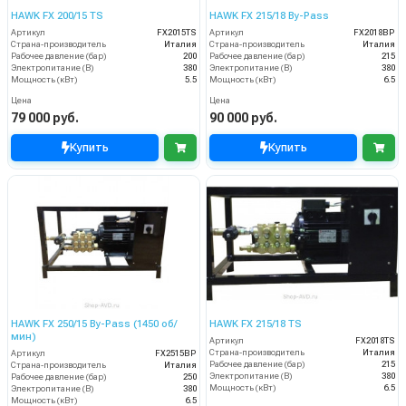
HAWK FX 200/15 TS
HAWK FX 215/18 By-Pass
Артикул
FX2015TS
Артикул
FX2018BP
Страна-производитель
Италия
Страна-производитель
Италия
Рабочее давление (бар)
200
Рабочее давление (бар)
215
Электропитание (В)
380
Электропитание (В)
380
Мощность (кВт)
5.5
Мощность (кВт)
6.5
Цена
Цена
79 000 руб.
90 000 руб.
Купить
Купить
HAWK FX 250/15 By-Pass (1450 об/
HAWK FX 215/18 TS
мин)
Артикул
FX2018TS
Страна-производитель
Италия
Артикул
FX2515BP
Рабочее давление (бар)
215
Страна-производитель
Италия
Электропитание (В)
380
Рабочее давление (бар)
250
Мощность (кВт)
6.5
Электропитание (В)
380
Мощность (кВт)
6.5