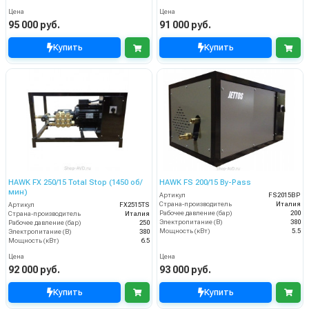
Цена
Цена
95 000 руб.
91 000 руб.
Купить
Купить
HAWK FX 250/15 Total Stop (1450 об/
HAWK FS 200/15 By-Pass
мин)
Артикул
FS2015BP
Страна-производитель
Италия
Артикул
FX2515TS
Рабочее давление (бар)
200
Страна-производитель
Италия
Электропитание (В)
380
Рабочее давление (бар)
250
Мощность (кВт)
5.5
Электропитание (В)
380
Мощность (кВт)
6.5
Цена
Цена
92 000 руб.
93 000 руб.
Купить
Купить