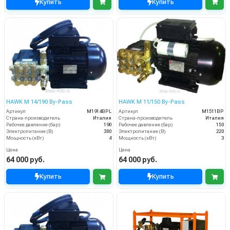
Купить
Купить
HAWK M 14/190 By-Pass
HAWK M 11/150 By-Pass
Артикул
M1914BPL
Артикул
M1511BP
Страна-производитель
Италия
Страна-производитель
Италия
Рабочее давление (бар)
190
Рабочее давление (бар)
150
Электропитание (В)
380
Электропитание (В)
220
Мощность (кВт)
4
Мощность (кВт)
3
Цена
Цена
64 000 руб.
64 000 руб.
Купить
Купить