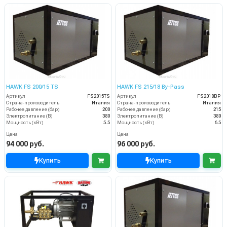
HAWK FS 200/15 TS
HAWK FS 215/18 By-Pass
Артикул
FS2015TS
Артикул
FS2018BP
Страна-производитель
Италия
Страна-производитель
Италия
Рабочее давление (бар)
200
Рабочее давление (бар)
215
Электропитание (В)
380
Электропитание (В)
380
Мощность (кВт)
5.5
Мощность (кВт)
6.5
Цена
Цена
94 000 руб.
96 000 руб.
Купить
Купить