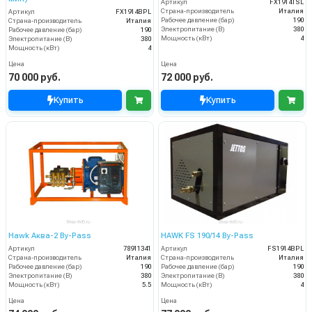
Артикул
FX1914TSL
Страна-производитель
Италия
Артикул
FX1914BPL
Рабочее давление (бар)
190
Страна-производитель
Италия
Электропитание (В)
380
Рабочее давление (бар)
190
Мощность (кВт)
4
Электропитание (В)
380
Мощность (кВт)
4
Цена
Цена
70 000 руб.
72 000 руб.
Купить
Купить
Hawk Аква-2 By-Pass
HAWK FS 190/14 By-Pass
Артикул
78911341
Артикул
FS1914BPL
Страна-производитель
Италия
Страна-производитель
Италия
Рабочее давление (бар)
190
Рабочее давление (бар)
190
Электропитание (В)
380
Электропитание (В)
380
Мощность (кВт)
5.5
Мощность (кВт)
4
Цена
Цена