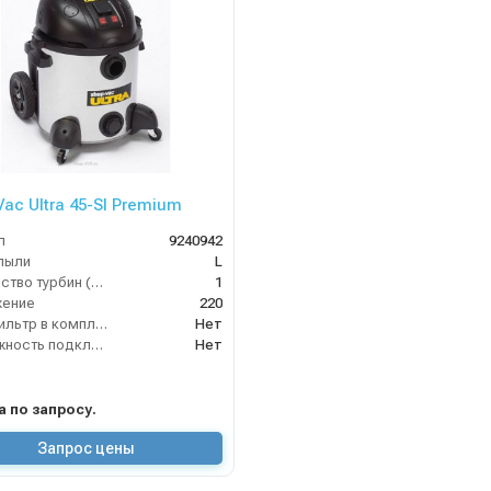
Vac Ultra 45-SI Premium
л
9240942
пыли
L
Количество турбин (шт)
1
жение
220
HEPA фильтр в комплекте
Нет
Возможность подключения электрощетки
Нет
на по запросу.
Запрос цены