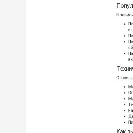
Попул
В завис
П
и 
П
П
об
П
вк
Техни
Основны
Мо
Об
Ма
Ти
Ра
Дл
Пи
Как в