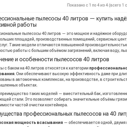
Показано с 1 по 4 из 4 (всего 1
ссиональные пылесосы 40 литров — купить над
сивной работы
иональные пылесосы 40 литров — это мощное и надёжное оборудо
больших площадей, производственных помещений, сервисных цент
слуг. Такие модели отличаются повышенной производительностью
остью работы с большим объёмом загрязнений, включая воду, пыль
чение и особенности пылесосов 40 литров
ы с баком на 40 литров относятся к категории
профессионально
ования
. Они обеспечивают высокую эффективность даже при длит
ованы в автомоечных комплексах, на производстве, в строительст
ышленных объектах.
 преимущество таких моделей — вместительный бак, изготовленны
ющей стали. Это позволяет собирать значительные объёмы грязи,
имости частой очистки контейнера.
ущества профессиональных пылесосов на 40 ли
ысокая мощность всасывания
— обеспечивается одной, двумя 