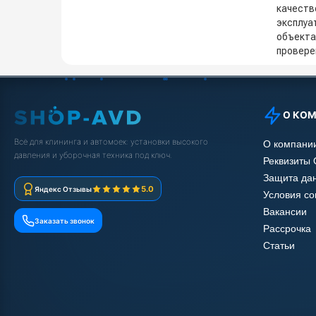
качеств
эксплуа
объекта
провере
О КО
Всё для клининга и автомоек: установки высокого
О компани
давления и уборочная техника под ключ.
Реквизиты
Защита да
5.0
Яндекс Отзывы
Условия с
Вакансии
Заказать звонок
Рассрочка
Статьи