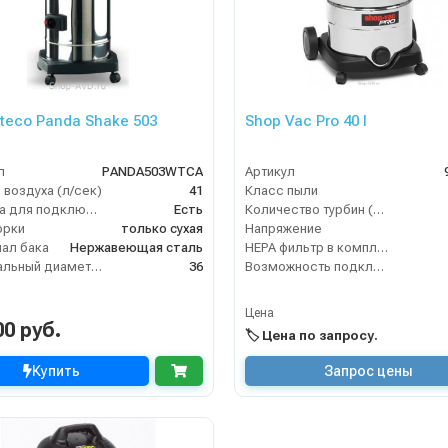
oteco Panda Shake 503
Shop Vac Pro 40 I
л
PANDA503WTCA
Артикул
 воздуха (л/сек)
41
Класс пыли
Розетка для подключения инструмента
Есть
Количество турбин (шт)
орки
только сухая
Напряжение
ал бака
Нержавеющая сталь
HEPA фильтр в комплекте
Номинальный диаметр принадлежностей (мм)
36
Возможность подключения электрощетки
Цена
00 руб.
🏷️ Цена по запросу.
Купить
Запрос цены