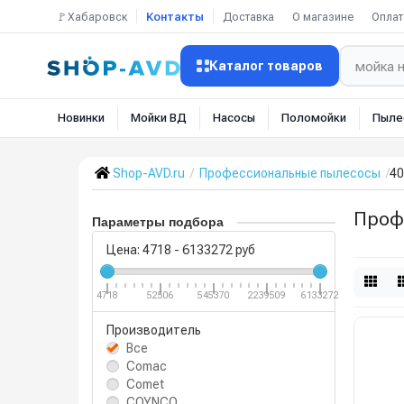
🚩Хабаровск
Контакты
Доставка
О магазине
Оплат
Каталог товаров
Новинки
Мойки ВД
Насосы
Поломойки
Пыле
Shop-AVD.ru
Профессиональные пылесосы
40
Проф
Параметры подбора
Цена:
4718
-
6133272
руб
4718
52506
545370
2239509
6133272
Производитель
Все
Comac
Comet
COYNCO