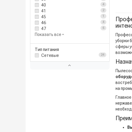
40
4
41
2
45
1
Профе
46
4
интен
47
6
Показать все
Професс
уборки 
сферы у
Тип питания
возможн
Сетевые
24
Назна
Пылесос
оборуд
востреб
на пром
Главное
нержаве
необход
Преим
В