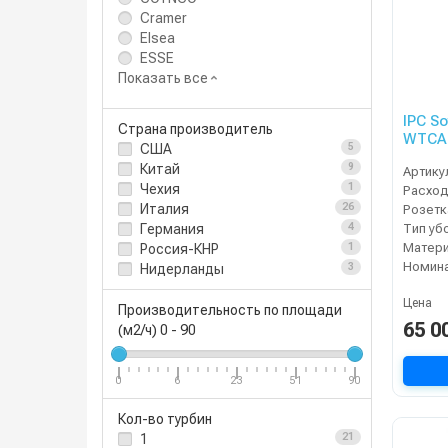
Cramer
Elsea
ESSE
Показать все
IPC S
Страна производитель
WTCA
США
5
Китай
9
Артику
Чехия
1
Расход
Италия
26
Тип уб
Германия
4
Матери
Россия-КНР
1
Нидерланды
3
Цена
Производительность по площади
65 0
(м2/ч)
0
-
90
0
6
23
51
90
Кол-во турбин
1
21