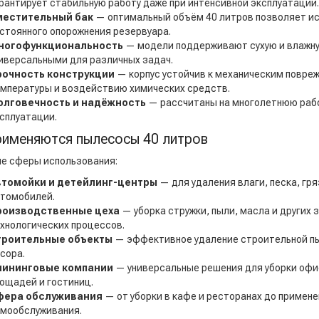
рантирует стабильную работу даже при интенсивной эксплуатации.
местительный бак
— оптимальный объём 40 литров позволяет ис
стоянного опорожнения резервуара.
ногофункциональность
— модели поддерживают сухую и влажную
иверсальными для различных задач.
рочность конструкции
— корпус устойчив к механическим повре
мпературы и воздействию химических средств.
олговечность и надёжность
— рассчитаны на многолетнюю рабо
сплуатации.
рименяются пылесосы 40 литров
е сферы использования:
втомойки и детейлинг-центры
— для удаления влаги, песка, гря
томобилей.
роизводственные цеха
— уборка стружки, пыли, масла и других 
хнологических процессов.
троительные объекты
— эффективное удаление строительной пыл
сора.
лининговые компании
— универсальные решения для уборки офи
ощадей и гостиниц.
фера обслуживания
— от уборки в кафе и ресторанах до примене
мообслуживания.