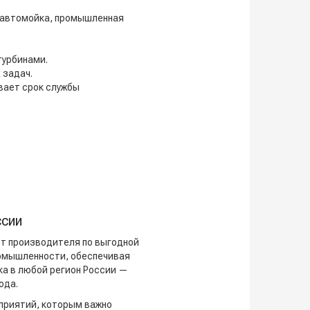
, автомойка, промышленная
турбинами.
 задач.
вает срок службы
ссии
т производителя по выгодной
ромышленности, обеспечивая
ка в любой регион России —
ода.
приятий, которым важно