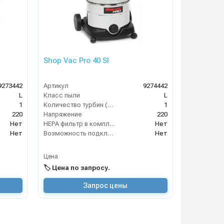
Shop Vac Pro 40 SI
9273442
Артикул
9274442
L
Класс пыли
L
1
Количество турбин (шт)
1
220
Напряжение
220
Нет
HEPA фильтр в комплекте
Нет
Нет
Возможность подключения электрощетки
Нет
Цена
🏷️ Цена по запросу.
Запрос цены