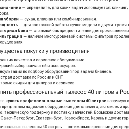
азначение
— определите, для каких задач используется: клининг
орка.
ип уборки
— сухая, влажная или комбинированная.
ощность
— для постоянной работы лучше модели с двумя-тремя 
атериал бака
— стальной бак предпочтителен для промышленных
ильтрация
— наличие многоуровневой системы фильтров продле
орудования.
ущества покупки у производителя
рантия качества и сервисное обслуживание.
рокий выбор запчастей и аксессуаров.
нсультации по подбору оборудования под задачи бизнеса.
страя доставка по России и СНГ.
товые скидки для дилеров и сервисов.
упить профессиональный пылесос 40 литров в Ро
ете
купить профессиональные пылесосы 40 литров
напрямую о
ы предлагаем надёжное оборудование для клининга, автомоек и п
ю, техническую поддержку и поставку запчастей. Возможна достав
 Санкт-Петербург, Екатеринбург, Новосибирск, Казань и другие гор
иональные пылесосы 40 литров — оптимальное решение для пред