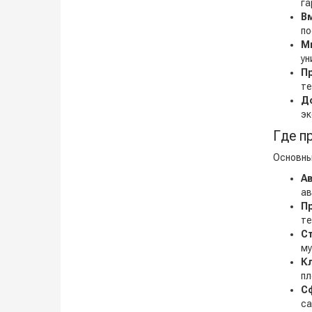
га
В
по
М
ун
П
те
Д
эк
Где п
Основны
А
ав
П
те
С
му
К
пл
С
са