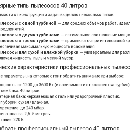
ярные типы пылесосов 40 литров
имости от конструкции и задач выделяют несколько типов:
ылесосы с одной турбиной
— для средних объёмов работ, идеа
предприятий.
ылесосы с двумя турбинами
— оптимальное соотношение мощно
ылесосы с тремя турбинами
— применяются при интенсивной кр
еспечивая максимальную мощность всасывания.
ылесосы для сухой и влажной уборки
— универсальны для разли
лючая жидкость, пыль и мелкий мусор.
ческие характеристики профессиональных пылесо
е параметры, на которые стоит обратить внимание при выборе:
щность: от 1200 до 3600 Вт (в зависимости от количества турбин)
ъём бака: 40 литров.
териал бака: нержавеющая сталь или ударопрочный пластик.
п уборки: сухая / влажная.
зрежение: до 240 мбар.
ина шланга: 2,5–5 метров.
тание: 220 В.
ыбрать профессиональный пылесос 40 литров