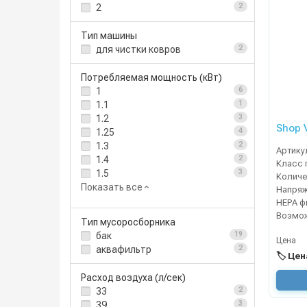
2
2
Тип машины
для чистки ковров
2
Потребляемая мощность (кВт)
1
6
1.1
1
1.2
3
Shop 
1.25
4
1.3
2
Артику
1.4
2
Класс 
1.5
3
Показать все
Напря
Тип мусоросборника
бак
19
Цена
аквафильтр
2
🏷️ Це
Расход воздуха (л/сек)
33
2
39
3