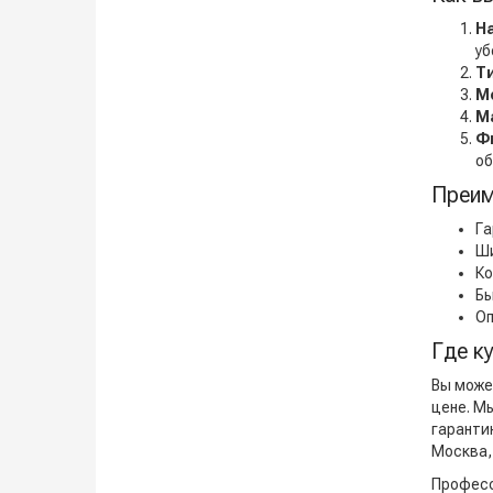
Н
уб
Т
М
М
Ф
об
Преим
Га
Ши
Ко
Бы
Оп
Где к
Вы мож
цене. М
гаранти
Москва,
Професс