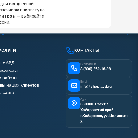
 для ежедневной
спечивают чистоту на
литров
— выбирайте
ссии.
УСЛУГИ
КОНТАКТЫ
нт АВД
Бесплатный
8 (800) 350-16-98
тификаты
 работы
Email
вы наших клиентов
info@shop-avd.ru
а сайта
Адрес
680000, Россия,
Хабаровский край,
г.Хабаровск, ул.Целинная,
8