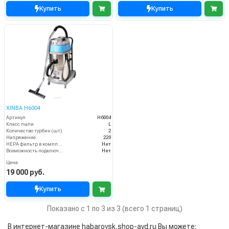
Купить
Купить
XINBA H6004
Артикул
H6004
Класс пыли
L
Количество турбин (шт)
2
Напряжение
220
HEPA фильтр в комплекте
Нет
Возможность подключения электрощетки
Нет
Цена
19 000 руб.
Купить
Показано с 1 по 3 из 3 (всего 1 страниц)
В интернет-магазине habarovsk.shop-avd.ru Вы можете: