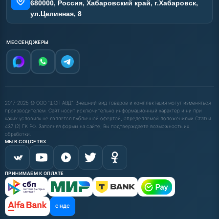
680000, Россия, Хабаровский край, г.Хабаровск,
ул.Целинная, 8
МЕССЕНДЖЕРЫ
2017-2025 © ООО "ШОП АВД". Внешний вид товаров и комплектация могут изменяться
производителем. Сайт носит исключительно информационный характер и ни при
каких условиях не является публичной офертой, определяемой положениями Статьи
437 (2) ГК РФ. Заполняя формы на сайте, Вы подтверждаете возможность их
обработки.
МЫ В СОЦСЕТЯХ
ПРИНИМАЕМ К ОПЛАТЕ
С НДС