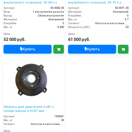
внутреннего сгорания; 18-24 л.с.
внутреннего сгорания; 24-31 л.с.
вал дв.25,4 мм - 1 насоса 24мм
вал дв.28,6 мм - 11/8 насоса 30
Артикул
50.0062.00
Артикул
50.0071.30
Вход
1 внутренняя резьба
Материал
Алюминий
Выход
24 мм внутренняя
В коробке
5
Материал
Алюминий
Вес, кг
3.7
В коробке
5
Сегмент
Насосы и насосные станции
Вес, кг
3.862
Мощность (кВт)
23
Цена
Цена
52 000 руб.
61 000 руб.
Купить
Купить
Фланец для двигателя 4 кВт с
полым валом d 61/87 мм
Артикул
1835AF
Вес, кг
30
Сегмент
Насосы и насосные станции
Цена