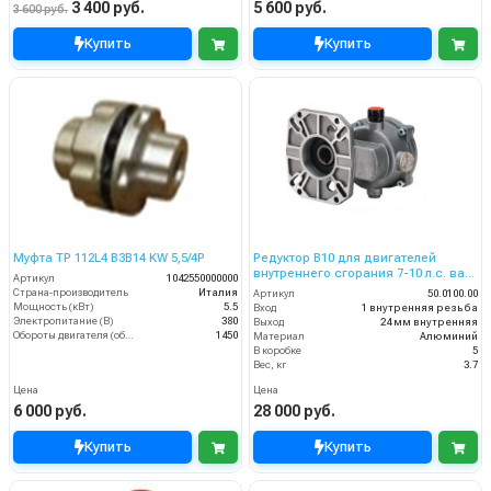
3 400 руб.
5 600 руб.
3 600 руб.
Купить
Купить
Муфта TP 112L4 B3B14 KW 5,5/4P
Редуктор B10 для двигателей
внутреннего сгорания 7-10 л.с. вал
Артикул
1042550000000
дв. 25,4 мм - 1 насос 24
Страна-производитель
Италия
Артикул
50.0100.00
Мощность (кВт)
5.5
Вход
1 внутренняя резьба
Электропитание (В)
380
Выход
24 мм внутренняя
Обороты двигателя (об/мин)
1450
Материал
Алюминий
В коробке
5
Вес, кг
3.7
Цена
Цена
6 000 руб.
28 000 руб.
Купить
Купить