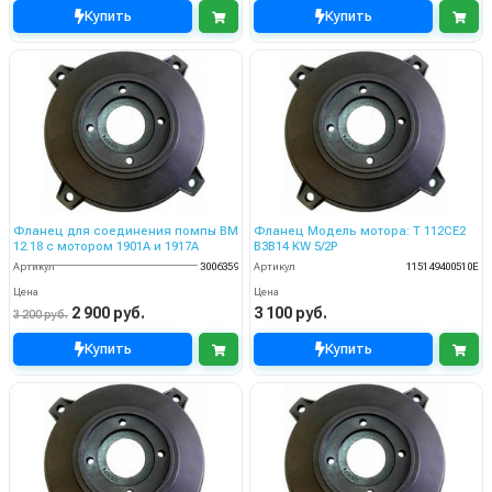
Купить
Купить
Фланец для соединения помпы ВМ
Фланец Модель мотора: T 112CE2
12.18 с мотором 1901А и 1917А
B3B14 KW 5/2P
Артикул
3006359
Артикул
115149400510E
Цена
Цена
2 900 руб.
3 100 руб.
3 200 руб.
Купить
Купить