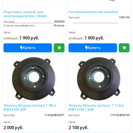
Подставка (ножка) для
Распределительная коробка
электродвигателя (1846А)
Артикул
1001106
Артикул
3006303
Страна-производитель
Италия
Цена
Цена
1 900 руб.
1 900 руб.
2 000 руб.
2 100 руб.
Купить
Купить
Фланец Модель мотора T 90L2
Фланец Модель мотора: T 112L4
B3B14 KW 4/2P
B3B14 KW 7,5/4P
Артикул
1152424B03071
Артикул
1151554003180
Цена
Цена
2 000 руб.
2 100 руб.