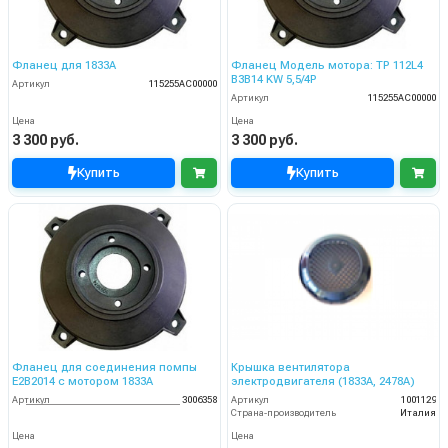
Фланец для 1833А
Фланец Модель мотора: TP 112L4
B3B14 KW 5,5/4P
Артикул
115255AC00000
Артикул
115255AC00000
Цена
Цена
3 300 руб.
3 300 руб.
Купить
Купить
Фланец для соединения помпы
Крышка вентилятора
Е2В2014 с мотором 1833А
электродвигателя (1833А, 2478А)
Артикул
3006358
Артикул
1001129
Страна-производитель
Италия
Цена
Цена