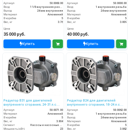
вал дв. 28,6 мм - 11/8 насос 24
дв. 25 мм - 0,984 насос 24
Артикул
50.0060.00
Артикул
50.0000.00
Вход
1 1/8 внутренняя резьба
Вход
1 внутренняя резьба
Выход
24 мм внутренняя
Выход
24 мм внутренняя
Материал
Алюминий
Материал
Алюминий
В коробке
5
В коробке
5
Вес, кг
3.76
Вес, кг
3.809
Цена
Цена
35 000 руб.
40 000 руб.
Купить
Купить
Редуктор B31 для двигателей
Редуктор B24 для двигателей
внутреннего сгорания; 24-31 л.с.
внутреннего сгорания; 18-24 л.с.
вал дв.28,6 мм - 11/8 насоса 24мм
вал дв.25,4 мм - 1 насоса 24мм
Артикул
50.0071.00
Артикул
50.0062.00
Материал
Алюминий
Вход
1 внутренняя резьба
В коробке
5
Выход
24 мм внутренняя
Вес, кг
3.804
Материал
Алюминий
Сегмент
Насосы и насосные станции
В коробке
5
Мощность (кВт)
23
Вес, кг
3.862