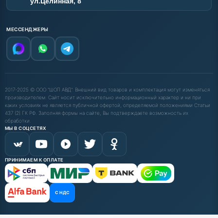
ул.Целинная, 8
МЕССЕНДЖЕРЫ
2017-2025 © ООО "ШОП АВД". Внешний вид товаров и комплектация могут изменяться
производителем. Сайт носит исключительно информационный характер и ни при
каких условиях не является публичной офертой, определяемой положениями Статьи
437 (2) ГК РФ. Заполняя формы на сайте, Вы подтверждаете возможность их
обработки.
МЫ В СОЦСЕТЯХ
ПРИНИМАЕМ К ОПЛАТЕ
С НДС