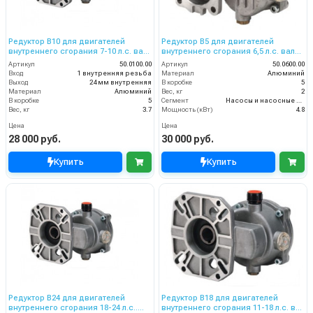
Редуктор B10 для двигателей
Редуктор B5 для двигателей
внутреннего сгорания 7-10 л.с. вал
внутреннего сгорания 6,5 л.с. вал
дв. 25,4 мм - 1 насос 24
дв. 19,05 мм - 3/4 насос 24
Артикул
50.0100.00
Артикул
50.0600.00
Вход
1 внутренняя резьба
Материал
Алюминий
Выход
24 мм внутренняя
В коробке
5
Материал
Алюминий
Вес, кг
2
В коробке
5
Сегмент
Насосы и насосные станции
Вес, кг
3.7
Мощность (кВт)
4.8
Цена
Цена
28 000 руб.
30 000 руб.
Купить
Купить
Редуктор B24 для двигателей
Редуктор B18 для двигателей
внутреннего сгорания 18-24 л.с..
внутреннего сгорания 11-18 л.с. вал