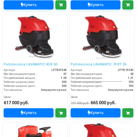
Купить
Купить
Portotecnica LAVAMATIC 40 B 50
Portotecnica LAVAMATIC 70 BT 55
Артикул
LPTB01548
Артикул
LPTB 01549
Вес без аккумуляторов (кг)
67
Вес без аккумуляторов (кг)
92
Потребляемая мощность (кВт)
1.08
Потребляемая мощность (кВт)
1.21
Рабочая ширина (мм)
500
Рабочая ширина (мм)
550
Рабочая ширина щеток (мм)
500
Рабочая ширина щеток (мм)
550
Тип машины
Аккумуляторная
Тип машины
Аккумуляторная
Цена
Цена
617 000 руб.
665 000 руб.
721 000 руб.
Купить
Купить