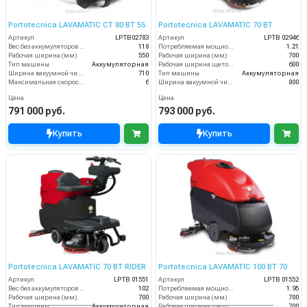
Portotecnica LAVAMATIC CT 80 BT 55
Portotecnica LAVAMATIC 70 BT
Артикул
LPTB02783
Артикул
LPTB 02946
Вес без аккумуляторов (кг)
118
Потребляемая мощность (кВт)
1.21
Рабочая ширина (мм)
550
Рабочая ширина (мм)
700
Тип машины
Аккумуляторная
Рабочая ширина щеток (мм)
600
Ширина вакуумной чистки (мм)
710
Тип машины
Аккумуляторная
Максимальная скорость движения (км/ч)
6
Ширина вакуумной чистки (мм)
800
Цена
Цена
791 000 руб.
793 000 руб.
Купить
Купить
Portotecnica LAVAMATIC 70 BT RIDER
Portotecnica LAVAMATIC 100 BT 70
Артикул
LPTB 01551
Артикул
LPTB 01552
Вес без аккумуляторов (кг)
102
Потребляемая мощность (кВт)
1.95
Рабочая ширина (мм)
700
Рабочая ширина (мм)
700
Тип машины
Аккумуляторная
Рабочая ширина щеток (мм)
700