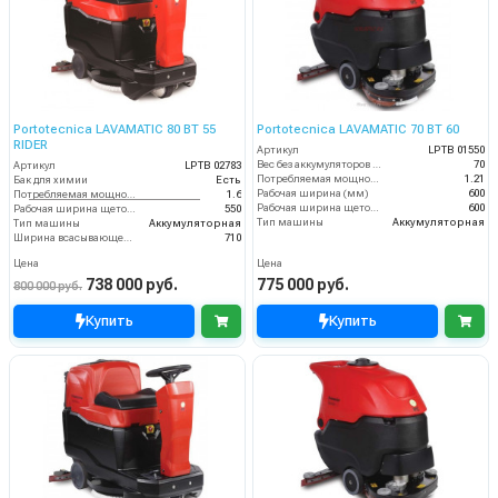
Portotecnica LAVAMATIC 80 BT 55
Portotecnica LAVAMATIC 70 BT 60
RIDER
Артикул
LPTB 01550
Вес без аккумуляторов (кг)
70
Артикул
LPTB 02783
Потребляемая мощность (кВт)
1.21
Бак для химии
Есть
Рабочая ширина (мм)
600
Потребляемая мощность (кВт)
1.6
Рабочая ширина щеток (мм)
600
Рабочая ширина щеток (мм)
550
Тип машины
Аккумуляторная
Тип машины
Аккумуляторная
Ширина всасывающей балки (мм)
710
Цена
Цена
738 000 руб.
775 000 руб.
800 000 руб.
Купить
Купить