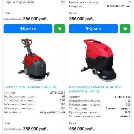
Ширина вакуумной чистки (мм)
730
Время работы от аккумуляторов (ч)
3
Габариты
855х580х1220 мм
Цена
Цена
366 000 руб.
386 000 руб.
396 000 руб.
Купить
Купить
Portotecnica LAVAMATIC 45 B 50
Portotecnica LAVAMATIC 40 B 50
(LAVAMATIC 501 B)
Артикул
LPTB 02630
Вес без аккумуляторов (кг)
65
Артикул
LPTB 01548
Потребляемая мощность (кВт)
0.95
Потребляемая мощность (кВт)
1.08
Рабочая ширина (мм)
500
Рабочая ширина щеток (мм)
500
Рабочая ширина щеток (мм)
500
Тип машины
Аккумуляторная
Тип машины
Аккумуляторная
Производительность по площади (м2/ч)
2000
Страна-производитель
Италия
Цена
Цена
388 000 руб.
556 000 руб.
421 000 руб.