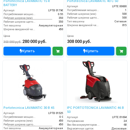
Portotecnica LAVAMATIC 15 R
Portotecnica LAVAMATIC 40 C 50
BATTERY
Артикул
LPTE 00600
Потребляемая мощность (кВт)
1
Артикул
LPTB 01796
Рабочая ширина (мм)
500
Потребляемая мощность (кВт)
0.55
Рабочая ширина щеток (мм)
500
Рабочая ширина (мм)
350
Тип машины
Сетевая
Рабочая ширина щеток (мм)
350
Ширина вакуумной чистки (мм)
815
Тип машины
Аккумуляторная
Ширина вакуумной чистки (мм)
450
Цена
Цена
280 000 руб.
308 000 руб.
303 000 руб.
Купить
Купить
Portotecnica LAVAMATIC 30 B 45
IPC PORTOTECNICA LAVAMATIC 46 B
50
Артикул
LPTB 01525
Потребляемая мощность (кВт)
0.9
Артикул
LPTE 01694
Рабочая ширина (мм)
450
Напряжение
24
Рабочая ширина щеток (мм)
450
Вес без аккумуляторов (кг)
68
Тип машины
Аккумуляторная
Вид моечных щеток
Дисковые