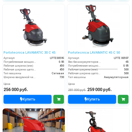
Portotecnica LAVAMATIC 30 С 45
Portotecnica LAVAMATIC 45 C 50
Артикул
LPTE00599
Артикул
LPTЕ 00597
Потребляемая мощность (кВт)
0.95
Вес без аккумуляторов (кг)
65
Рабочая ширина (мм)
450
Потребляемая мощность (кВт)
0.95
Рабочая ширина щеток (мм)
450
Рабочая ширина (мм)
500
Тип машины
Сетевая
Рабочая ширина щеток (мм)
500
Ширина вакуумной чистки (мм)
730
Тип машины
Аккумуляторная
Цена
Цена
256 000 руб.
259 000 руб.
281 000 руб.
Купить
Купить