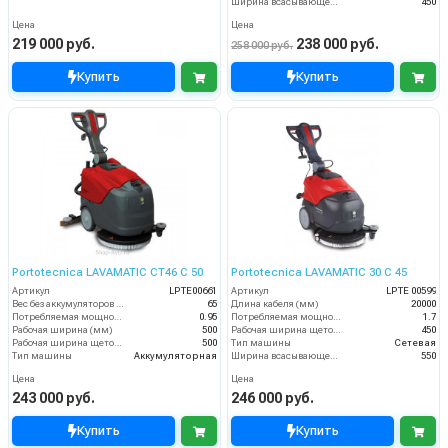
Ширина всасывающей балки (мм)
450
Цена
Цена
219 000 руб.
238 000 руб.
258 000 руб.
Купить
Купить
Portotecnica LAVAMATIC СТ46 C 50
Portotecnica LAVAMATIC 30 C 45
Артикул
LPTE00661
Артикул
LPTЕ 00599
Вес без аккумуляторов (кг)
65
Длина кабеля (мм)
20000
Потребляемая мощность (кВт)
0.95
Потребляемая мощность (кВт)
1.7
Рабочая ширина (мм)
500
Рабочая ширина щеток (мм)
450
Рабочая ширина щеток (мм)
500
Тип машины
Сетевая
Тип машины
Аккумуляторная
Ширина всасывающей балки (мм)
550
Цена
Цена
243 000 руб.
246 000 руб.
Купить
Купить