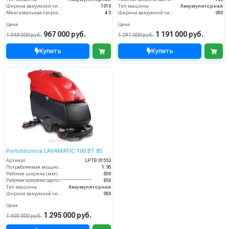
Ширина вакуумной чистки (мм)
1010
Тип машины
Аккумуляторная
Максимальная скорость движения (км/ч)
4.5
Ширина вакуумной чистки (мм)
950
Цена
Цена
967 000 руб.
1 191 000 руб.
1 048 000 руб.
1 291 000 руб.
Купить
Купить
Portotecnica LAVAMATIC 100 BT 85
Артикул
LPTB 01553
Потребляемая мощность (кВт)
1.95
Рабочая ширина (мм)
850
Рабочая ширина щеток (мм)
850
Тип машины
Аккумуляторная
Ширина вакуумной чистки (мм)
950
Цена
1 295 000 руб.
1 403 000 руб.