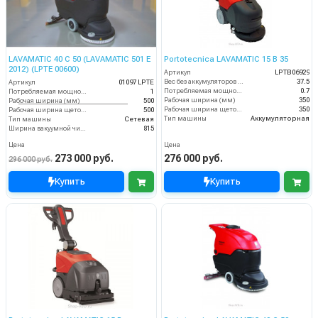
LAVAMATIC 40 C 50 (LAVAMATIC 501 E
Portotecnica LAVAMATIC 15 B 35
2012) (LPTE 00600)
Артикул
LPTB06929
Вес без аккумуляторов (кг)
37.5
Артикул
01097 LPTE
Потребляемая мощность (кВт)
0.7
Потребляемая мощность (кВт)
1
Рабочая ширина (мм)
350
Рабочая ширина (мм)
500
Рабочая ширина щеток (мм)
350
Рабочая ширина щеток (мм)
500
Тип машины
Аккумуляторная
Тип машины
Сетевая
Ширина вакуумной чистки (мм)
815
Цена
Цена
273 000 руб.
276 000 руб.
296 000 руб.
Купить
Купить