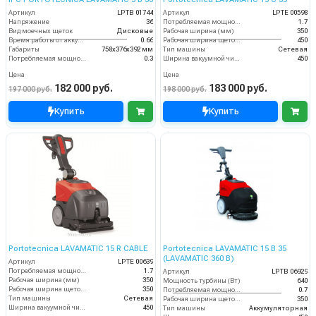
Артикул
LPTB 01744
Артикул
LPTE 00598
Напряжение
36
Потребляемая мощность (кВт)
1.7
Вид моечных щеток
Дисковые
Рабочая ширина (мм)
350
Время работы от аккумуляторов (ч)
0.66
Рабочая ширина щеток (мм)
450
Габариты
758х376х392 мм
Тип машины
Сетевая
Потребляемая мощность (кВт)
0.3
Ширина вакуумной чистки (мм)
450
Цена
Цена
182 000 руб.
183 000 руб.
197 000 руб.
198 000 руб.
Купить
Купить
Portotecnica LAVAMATIC 15 R CABLE
Portotecnica LAVAMATIC 15 B 35
(LAVAMATIC 360 B)
Артикул
LPTE 00639
Потребляемая мощность (кВт)
1.7
Артикул
LPTB 06929
Рабочая ширина (мм)
350
Мощность турбины (Вт)
640
Рабочая ширина щеток (мм)
350
Потребляемая мощность (кВт)
0.7
Тип машины
Сетевая
Рабочая ширина щеток (мм)
350
Ширина вакуумной чистки (мм)
450
Тип машины
Аккумуляторная