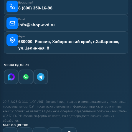
Бесплатный
Карта сайта
8 (800) 350-16-98
Email
info@shop-avd.ru
Адрес
680000, Россия, Хабаровский край, г.Хабаровск,
ул.Целинная, 8
МЕССЕНДЖЕРЫ
2017-2025 © ООО "ШОП АВД". Внешний вид товаров и комплектация могут изменяться
производителем. Сайт носит исключительно информационный характер и ни при
каких условиях не является публичной офертой, определяемой положениями Статьи
437 (2) ГК РФ. Заполняя формы на сайте, Вы подтверждаете возможность их
обработки.
МЫ В СОЦСЕТЯХ