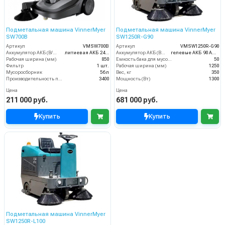
Подметальная машина VinnerMyer
Подметальная машина VinnerMyer
SW700B
SW1250R-G90
Артикул
VMSW700B
Артикул
VMSW1250R-G90
Аккумулятор АКБ (В/А·ч)
литиевая АКБ 24Ач
Аккумулятор АКБ (В/А·ч)
гелевые АКБ 90 Ач С20
Рабочая ширина (мм)
850
Емкость бака для мусора (л)
50
Фильтр
1 шт.
Рабочая ширина (мм)
1250
Мусоросборник
56 л
Вес, кг
350
Производительность по площади (м2/ч)
3400
Мощность (Вт)
1300
Цена
Цена
211 000 руб.
681 000 руб.
Купить
Купить
Подметальная машина VinnerMyer
SW1250R-L100