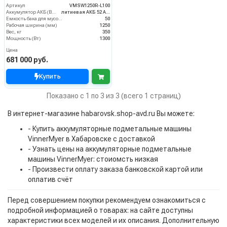
Артикул
VMSW1250R-L100
Аккумулятор АКБ (В/А·ч)
литиевая АКБ 52 Ач С2
Емкость бака для мусора (л)
50
Рабочая ширина (мм)
1250
Вес, кг
350
Мощность (Вт)
1300
Цена
681 000 руб.
Купить
Показано с 1 по 3 из 3 (всего 1 страниц)
В интернет-магазине habarovsk.shop-avd.ru Вы можете:
- Купить аккумуляторные подметальные машины
VinnerMyer в Хабаровске с доставкой
- Узнать цены на аккумуляторные подметальные
машины VinnerMyer: стоиомсть низкая
- Произвести оплату заказа банковской картой или
оплатив счёт
Перед совершением покупки рекомендуем ознакомиться с
подробной информацией о товарах: на сайте доступны
характеристики всех моделей и их описания. Дополнительную