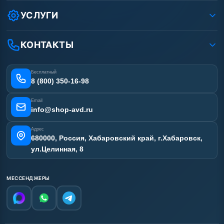
Условия соглашения
Оплата
УСЛУГИ
Вакансии
Доставка
Ремонт АВД
Рассрочка
Гарантия
Сертификаты
КОНТАКТЫ
Статьи
Лизинг
Наши работы
Получить скидку
Отзывы наших клиентов
Бесплатный
Карта сайта
8 (800) 350-16-98
Email
info@shop-avd.ru
Адрес
680000, Россия, Хабаровский край, г.Хабаровск,
ул.Целинная, 8
МЕССЕНДЖЕРЫ