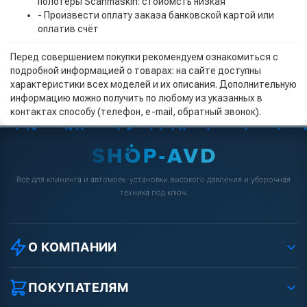
полотеры Scanmaskin: стоиомсть низкая
- Произвести оплату заказа банковской картой или
оплатив счёт
Перед совершением покупки рекомендуем ознакомиться с
подробной информацией о товарах: на сайте доступны
характеристики всех моделей и их описания. Дополнительную
информацию можно получить по любому из указанных в
контактах способу (телефон, e-mail, обратный звонок).
Всё для клининга и автомоек: установки высокого давления и уборочная
техника под ключ.
О КОМПАНИИ
О компании
Реквизиты ООО «Шоп АВД»
ПОКУПАТЕЛЯМ
Защита данных клиента
Как заказать?