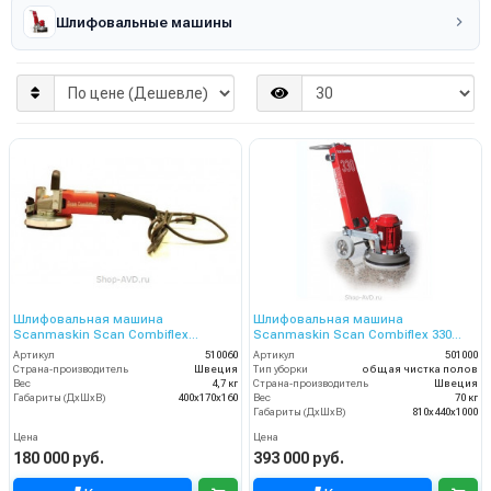
Шлифовальные машины
Шлифовальная машина
Шлифовальная машина
Scanmaskin Scan Combiflex
Scanmaskin Scan Combiflex 330
Handyman 125
(501000)
Артикул
510060
Артикул
501000
Страна-производитель
Швеция
Тип уборки
общая чистка полов
Вес
4,7 кг
Страна-производитель
Швеция
Габариты (ДхШхВ)
400х170х160
Вес
70 кг
Габариты (ДхШхВ)
810х440х1000
Цена
Цена
180 000 руб.
393 000 руб.