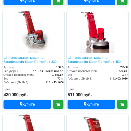
Купить
Купить
Шлифовальная машина
Шлифовальная машина
Scanmaskin Scan Combiflex 330
Scanmaskin Scan Combiflex 450
(516055)
Артикул
516055
Артикул
524500
Тип уборки
общая чистка полов
Страна-производитель
Швеция
Страна-производитель
Швеция
Вес
90 кг
Вес
70 кг
Габариты (ДхШхВ)
810x460x1030
Габариты (ДхШхВ)
810х440х1000
Цена
Цена
430 000 руб.
511 000 руб.
Купить
Купить