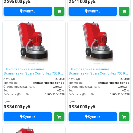
2 295 000 руб.
2 541 000 руб.
Купить
Купить
Шлифовальная машина
Шлифовальная машина
Scanmaskin Scan Combiflex 700 RC
Scanmaskin Scan Combiflex 700 RC
(570000)
(570040)
Артикул
570000
Артикул
570040
Тип уборки
общая чистка полов
Тип уборки
общая чистка полов
Страна-производитель
Швеция
Страна-производитель
Швеция
Вес
460 кг
Вес
460 кг
Габариты (ДхШхВ)
1400х715х1270
Габариты (ДхШхВ)
1400х715х1270
Цена
Цена
3 934 000 руб.
3 934 000 руб.
Купить
Купить