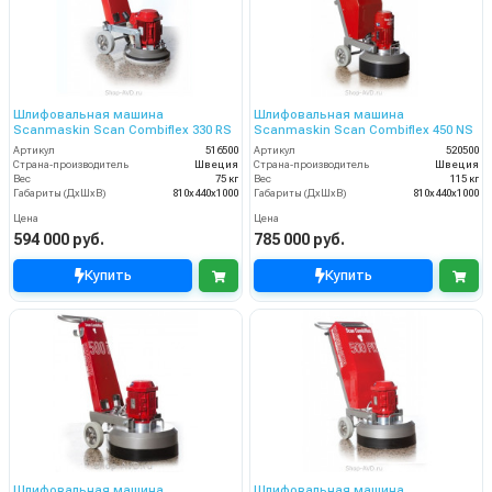
Шлифовальная машина
Шлифовальная машина
Scanmaskin Scan Combiflex 330 RS
Scanmaskin Scan Combiflex 450 NS
Артикул
516500
Артикул
520500
Страна-производитель
Швеция
Страна-производитель
Швеция
Вес
75 кг
Вес
115 кг
Габариты (ДхШхВ)
810х440х1000
Габариты (ДхШхВ)
810х440х1000
Цена
Цена
594 000 руб.
785 000 руб.
Купить
Купить
Шлифовальная машина
Шлифовальная машина