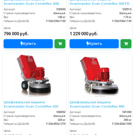
Scanmaskin Scan Combiflex 500i
Scanmaskin Scan Combiflex 500 PD
Артикул
530000
Артикул
530510
Страна-производитель
Швеция
Страна-производитель
Швеция
Вес
160 кг
Вес
170 кг
Габариты (ДхШхВ)
1150х530х1100
Габариты (ДхШхВ)
1150х530х1100
Цена
Цена
796 000 руб.
1 229 000 руб.
Купить
Купить
Шлифовальная машина
Шлифовальная машина
Scanmaskin Scan Combiflex 650
Scanmaskin Scan Combiflex 800
Артикул
560002
Артикул
581000
Страна-производитель
Швеция
Страна-производитель
Швеция
Вес
320 кг
Вес
380 кг
Габариты (ДхШхВ)
1120х655х1370
Габариты (ДхШхВ)
1120х820х1500
Цена
Цена