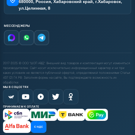
680000, Россия, Хабаровский край, г.Хабаровск,
ул.Целинная, 8
МЕССЕНДЖЕРЫ
2017-2025 © ООО "ШОП АВД". Внешний вид товаров и комплектация могут изменяться
производителем. Сайт носит исключительно информационный характер и ни при
каких условиях не является публичной офертой, определяемой положениями Статьи
437 (2) ГК РФ. Заполняя формы на сайте, Вы подтверждаете возможность их
обработки.
МЫ В СОЦСЕТЯХ
ПРИНИМАЕМ К ОПЛАТЕ
С НДС