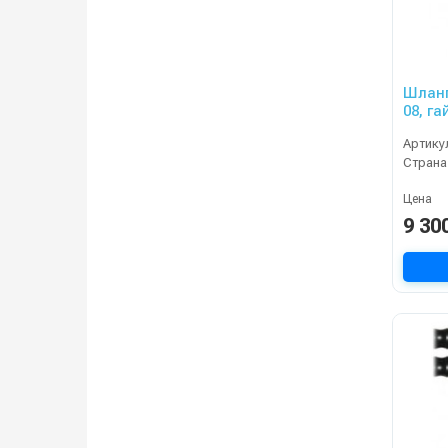
Шланг
08, г
400ba
Артику
Страна
Цена
9 30