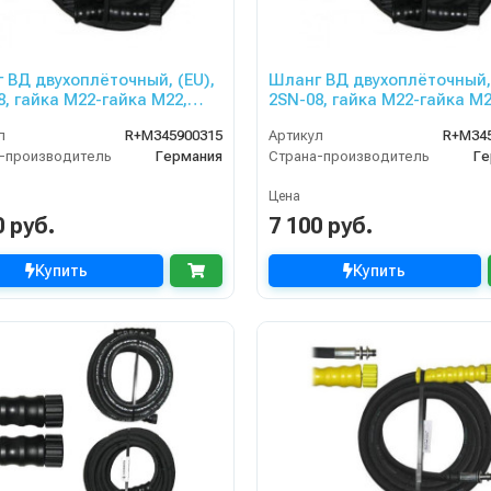
 ВД двухоплёточный, (EU),
Шланг ВД двухоплёточный, 
8, гайка М22-гайка М22,
2SN-08, гайка М22-гайка М2
400bar для PORTOTECNICA,
20m, 400bar для PORTOTEC
л
R+M345900315
Артикул
R+M34
ZLE
KRANZLE
-производитель
Германия
Страна-производитель
Ге
Цена
0 руб.
7 100 руб.
Купить
Купить