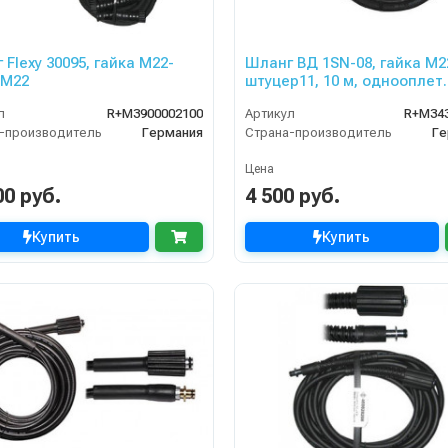
 Flexy 30095, гайка М22-
Шланг ВД 1SN-08, гайка М2
 М22
штуцер11, 10 м, однооплет.
315bar, для KARCHER
л
R+M3900002100
Артикул
R+M34
-производитель
Германия
Страна-производитель
Ге
Цена
00 руб.
4 500 руб.
Купить
Купить