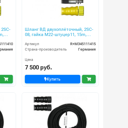
 2SC-
Шланг ВД двухоплёточный, 2SC-
m,
08, гайка М22-штуцер11, 15m,
400bar для KARCHER
5111410
Артикул
R+M345111415
рмания
Страна-производитель
Германия
Цена
7 500 руб.
Купить