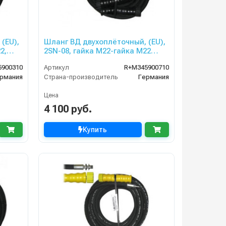
(EU),
Шланг ВД двухоплёточный, (EU),
2,
2SN-08, гайка М22-гайка М22
NICA,
(красная защита от перегиба),
5900310
Артикул
R+M345900710
10m, 400bar для PORTOTECNICA,
рмания
Страна-производитель
Германия
KRANZLE
Цена
4 100 руб.
Купить