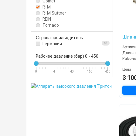
Comet
R+M
R+M Suttner
REIN
Tornado
Шланг
Страна производитель
Германия
45
Артику
Длина 
Рабочее давление (бар)
0
-
450
Цена
0
4
40
165
450
3 10