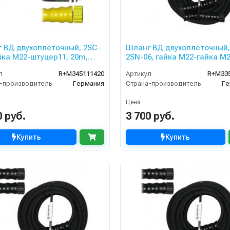
 ВД двухоплёточный, 2SC-
Шланг ВД двухоплёточный, 
айка М22-штуцер11, 20m,
2SN-06, гайка М22-гайка М2
r для KARCHER
10m, 400bar для PORTOTEC
л
R+M345111420
Артикул
R+M33
KRANZLE
-производитель
Германия
Страна-производитель
Ге
Цена
0 руб.
3 700 руб.
Купить
Купить