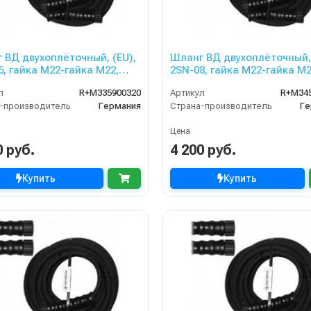
 ВД двухоплёточный, (EU),
Шланг ВД двухоплёточный, 
6, гайка М22-гайка М22,
2SN-08, гайка М22-гайка М2
400bar для PORTOTECNICA,
10m, 400bar для PORTOTEC
л
R+M335900320
Артикул
R+M34
ZLE
KRANZLE
-производитель
Германия
Страна-производитель
Ге
Цена
0 руб.
4 200 руб.
Купить
Купить