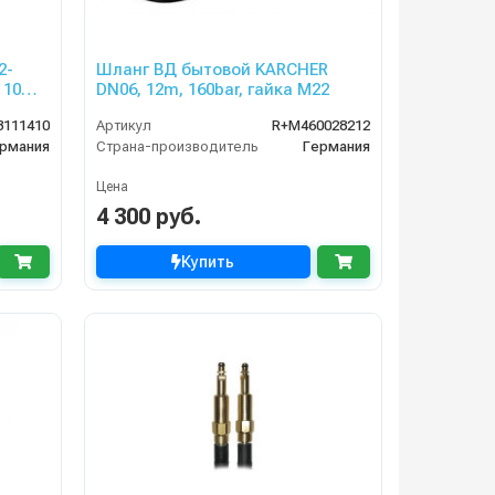
2-
Шланг ВД бытовой KARCHER
 10m,
DN06, 12m, 160bar, гайка M22
3111410
Артикул
R+M460028212
рмания
Страна-производитель
Германия
Цена
4 300 руб.
Купить