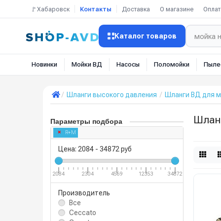
🚩Хабаровск
Контакты
Доставка
О магазине
Оплат
Каталог товаров
Новинки
Мойки ВД
Насосы
Поломойки
Пыле
Шланги высокого давления
Шланги ВД для 
Шлан
Параметры подбора
R+M
Цена:
2084
-
34872
руб
2084
2304
4569
12353
34872
Производитель
Все
Ceccato