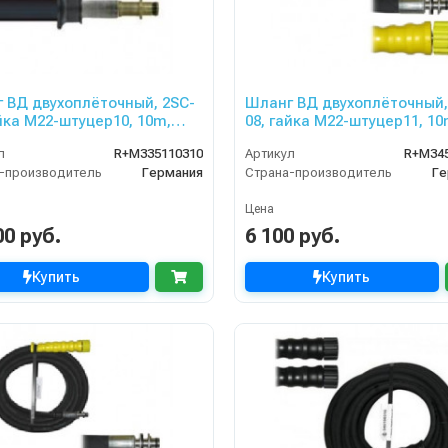
 ВД двухоплёточный, 2SC-
Шланг ВД двухоплёточный,
айка М22-штуцер10, 10m,
08, гайка М22-штуцер11, 10
r для KARCHER
400bar для KARCHER
л
R+M335110310
Артикул
R+M34
-производитель
Германия
Страна-производитель
Ге
Цена
00 руб.
6 100 руб.
Купить
Купить