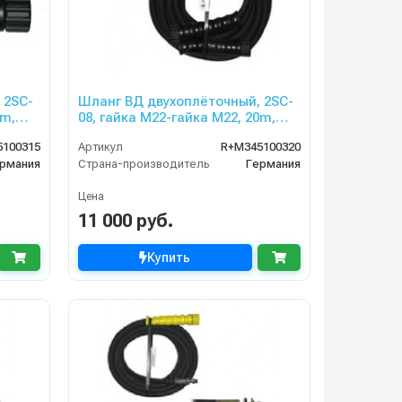
 2SC-
Шланг ВД двухоплёточный, 2SC-
5m,
08, гайка М22-гайка М22, 20m,
400bar для PORTOTECNICA,
5100315
Артикул
R+M345100320
KRANZLE
рмания
Страна-производитель
Германия
Цена
11 000 руб.
Купить