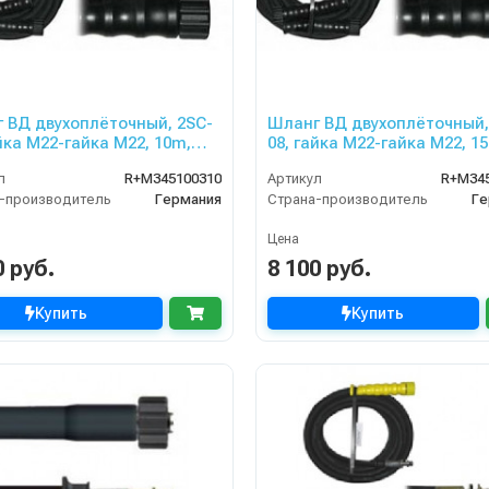
 ВД двухоплёточный, 2SC-
Шланг ВД двухоплёточный,
айка М22-гайка М22, 10m,
08, гайка М22-гайка М22, 1
r для PORTOTECNICA,
400bar для PORTOTECNICA,
л
R+M345100310
Артикул
R+M34
ZLE
KRANZLE
-производитель
Германия
Страна-производитель
Ге
Цена
0 руб.
8 100 руб.
Купить
Купить