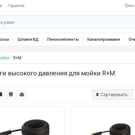
а
Гарантия
пн–
сосы
Шланги ВД
Пенокомплекты
Каналопромывки
Оч
мойки
R+M
ги высокого давления для мойки R+M
Сортировать: