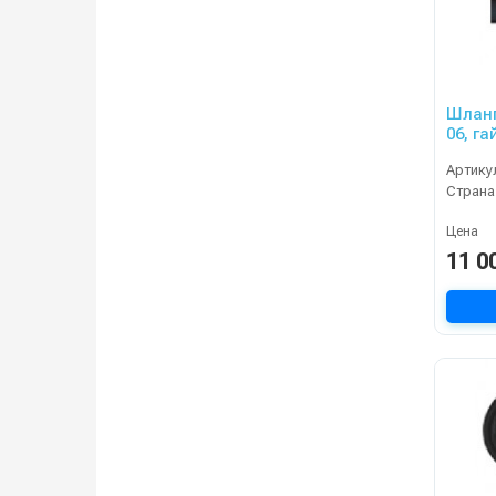
Шланг
06, г
400ba
Артику
Страна
Цена
11 0