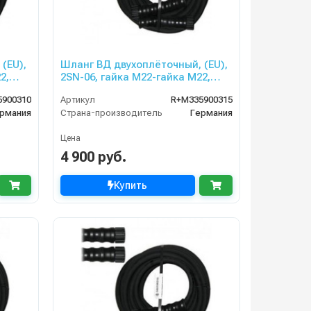
(EU),
Шланг ВД двухоплёточный, (EU),
2,
2SN-06, гайка М22-гайка М22,
NICA,
15m, 400bar для PORTOTECNICA,
5900310
Артикул
R+M335900315
KRANZLE
рмания
Страна-производитель
Германия
Цена
4 900 руб.
Купить