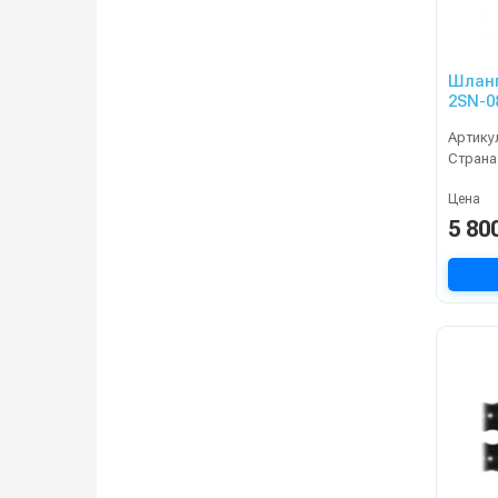
Шланг
2SN-0
15m, 
Артику
KRAN
Страна
Цена
5 80