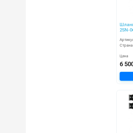
Шланг
2SN-0
20m, 
Артику
KRAN
Страна
Цена
6 50