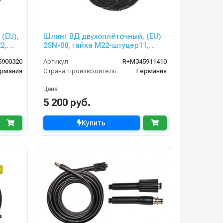
(EU),
Шланг ВД двухоплёточный, (EU)
2,
2SN-08, гайка М22-штуцер11,
NICA,
10m, 400bar для KARCHER
5900320
Артикул
R+M345911410
рмания
Страна-производитель
Германия
Цена
5 200 руб.
Купить