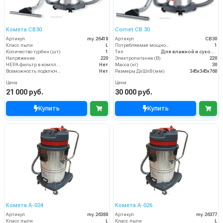
Комета CB30
Comet CB 30
Артикул
my.26418
Артикул
CB30
Класс пыли
L
Потребляемая мощность (кВт)
1
Количество турбин (шт)
1
Тип
Для влажной и сухой уборки
Напряжение
220
Электропитание (В)
220
HEPA фильтр в комплекте
Нет
Масса (кг)
30
Возможность подключения электрощетки
Нет
Размеры ДхШхВ (мм)
345х345х760
Цена
Цена
21 000 руб.
30 000 руб.
Купить
Купить
Комета A-024
Комета А-026
Артикул
my.26388
Артикул
my.26377
Класс пыли
L
Класс пыли
L