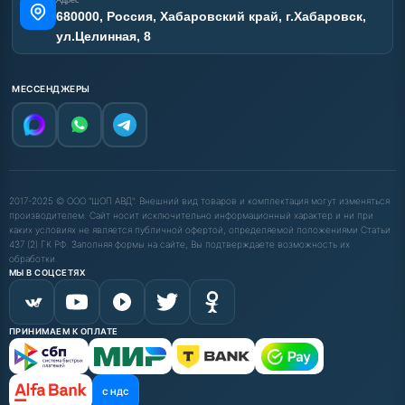
Адрес
680000, Россия, Хабаровский край, г.Хабаровск,
ул.Целинная, 8
МЕССЕНДЖЕРЫ
2017-2025 © ООО "ШОП АВД". Внешний вид товаров и комплектация могут изменяться
производителем. Сайт носит исключительно информационный характер и ни при
каких условиях не является публичной офертой, определяемой положениями Статьи
437 (2) ГК РФ. Заполняя формы на сайте, Вы подтверждаете возможность их
обработки.
МЫ В СОЦСЕТЯХ
ПРИНИМАЕМ К ОПЛАТЕ
С НДС