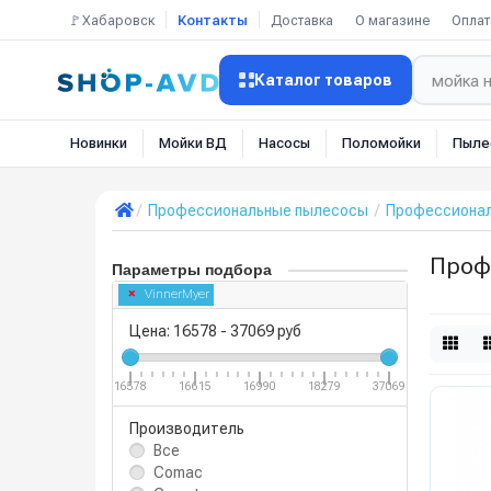
🚩Хабаровск
Контакты
Доставка
О магазине
Оплат
Каталог товаров
Новинки
Мойки ВД
Насосы
Поломойки
Пыле
Профессиональные пылесосы
Профессионал
Проф
Параметры подбора
VinnerMyer
Цена:
16578
-
37069
руб
16578
16615
16990
18279
37069
Производитель
Все
Comac