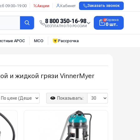
сб 09:00–19:00
Акции
Кабинет
Заказать звонок
8 800 350-16-98
Корзина
0
0 шт.
БЕСПЛАТНО ПО РОССИИ
истные АРОС
МСО
Рассрочка
й и жидкой грязи VinnerMyer
Показывать: