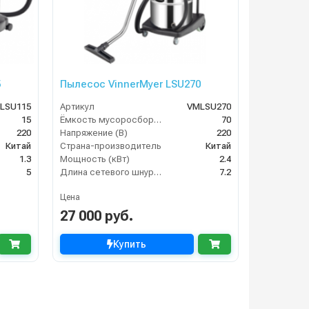
5
Пылесос VinnerMyer LSU270
 LSU115
Артикул
VMLSU270
15
Ёмкость мусоросборника (л)
70
220
Напряжение (В)
220
Китай
Страна-производитель
Китай
1.3
Мощность (кВт)
2.4
5
Длина сетевого шнура (м)
7.2
Цена
27 000 руб.
Купить