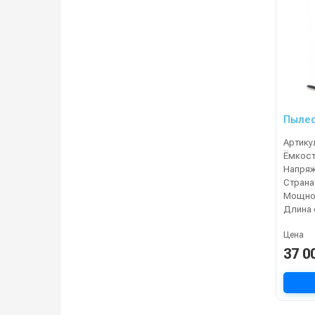
Пылес
Артику
Напряж
Страна
Мощнос
Цена
37 0