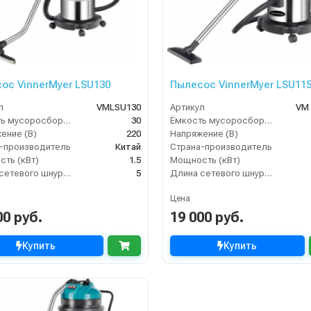
ос VinnerMyer LSU130
Пылесос VinnerMyer LSU11
л
VMLSU130
Артикул
VM
Ёмкость мусоросборника (л)
30
Ёмкость мусоросборника (л)
ение (В)
220
Напряжение (В)
-производитель
Китай
Страна-производитель
ть (кВт)
1.5
Мощность (кВт)
Длина сетевого шнура (м)
5
Длина сетевого шнура (м)
Цена
00 руб.
19 000 руб.
Купить
Купить