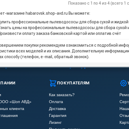
Показано с 1 по 4 из 4 (всего 1
нет-магазине habarovsk.shop-avd.ru Вы можете:
Купить профессиональные пылеводососы для сбора сухой и жидкой 
Узнать цены на профессиональные пылеводососы для сбора сухой и
Произвести оплату заказа банковской картой или оплатив счёт
овершением покупки рекомендуем ознакомиться с подробной инфор
ристики всех моделей и их описания. Дополнительную информацию
х способу (телефон, e-mail, обратный звонок).
МПАНИИ
ПОКУПАТЕЛЯМ
и
Как заказать?
Ремо
 ООО «Шоп АВД»
Оплата
Сер
нных клиента
Доставка
Наши
оглашения
Гарантия
Отзы
Лизинг
Карт