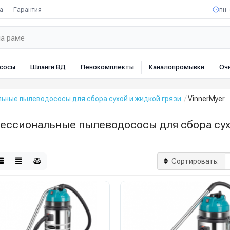
а
Гарантия
пн–
сосы
Шланги ВД
Пенокомплекты
Каналопромывки
Оч
ьные пылеводососы для сбора сухой и жидкой грязи
VinnerMyer
ессиональные пылеводососы для сбора сухо
Сортировать: