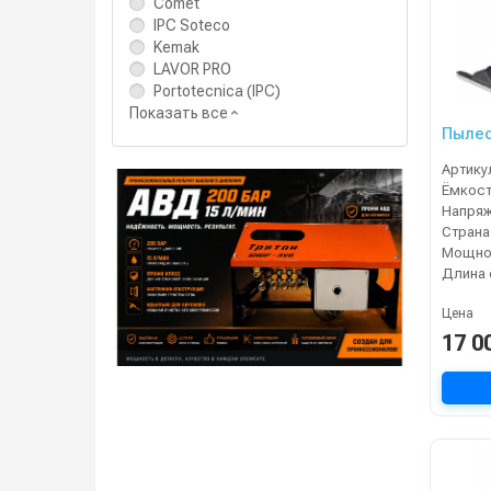
Comet
IPC Soteco
Kemak
LAVOR PRO
Portotecnica (IPC)
Показать все
Пылес
Артику
Напряж
Страна
Мощнос
Цена
17 0