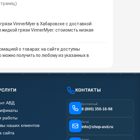
 страниц)
грязи VinnerMyer в Хабаровске с доставкой
 жидкой грязи VinnerMyer: стоиомсть низкая
мацией о товарах: на сайте доступны
 можно получить по любому из указанных в
УСЛУГИ
КОНТАКТЫ
нт АВД
Бесплатный
8 (800) 350-16-98
тификаты
 работы
Email
вы наших клиентов
info@shop-avd.ru
а сайта
Адрес