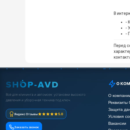
В интер
- 
- 
- 
Перед с
характе
контакта
О КО
Всё для клининга и автомоек: установки высокого
О компани
давления и уборочная техника под ключ.
Реквизиты
Защита да
5.0
Яндекс Отзывы
Условия с
Вакансии
Заказать звонок