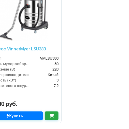
ос VinnerMyer LSU380
л
VMLSU380
Ёмкость мусоросборника (л)
80
ение (В)
220
-производитель
Китай
ть (кВт)
3
Длина сетевого шнура (м)
7.2
00 руб.
Купить